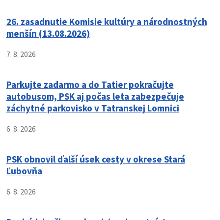
26. zasadnutie Komisie kultúry a národnostných
menšín (13.08.2026)
7. 8. 2026
Parkujte zadarmo a do Tatier pokračujte
autobusom, PSK aj počas leta zabezpečuje
záchytné parkovisko v Tatranskej Lomnici
6. 8. 2026
PSK obnovil ďalší úsek cesty v okrese Stará
Ľubovňa
6. 8. 2026