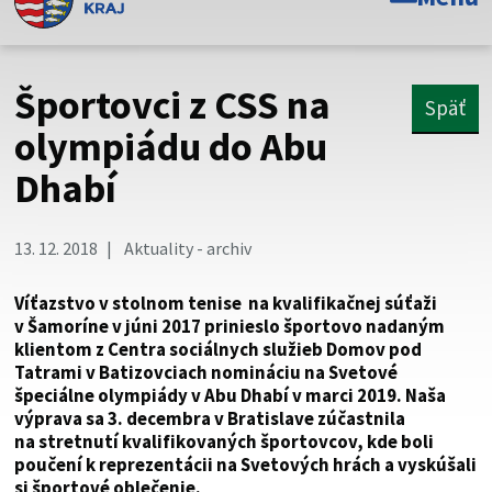
Toto je oficiálna webová stránka Prešovského
samosprávneho kraja. Oficiálne stránky využívajú doménu
psk.sk.
Športovci z CSS na
Späť
Táto stránka je zabezpečená
olympiádu do Abu
Dhabí
Buďte pozorní a vždy sa uistite, že zdieľate informácie iba
cez zabezpečenú webovú stránku. Zabezpečená stránka
vždy začína https:// pred názvom domény webového sídla.
13. 12. 2018
Aktuality - archiv
Víťazstvo v stolnom tenise na kvalifikačnej súťaži
v Šamoríne v júni 2017 prinieslo športovo nadaným
klientom z Centra sociálnych služieb Domov pod
Tatrami v Batizovciach nomináciu na Svetové
špeciálne olympiády v Abu Dhabí v marci 2019. Naša
výprava sa 3. decembra v Bratislave zúčastnila
na stretnutí kvalifikovaných športovcov, kde boli
poučení k reprezentácii na Svetových hrách a vyskúšali
si športové oblečenie.