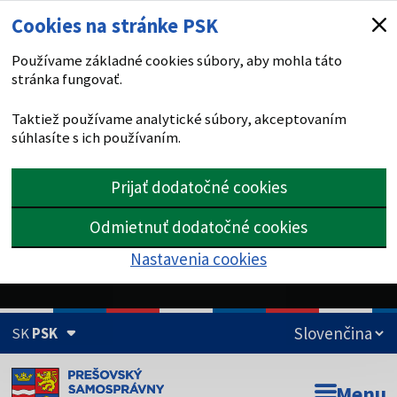
Cookies na stránke PSK
Používame základné cookies súbory, aby mohla táto
stránka fungovať.
Taktiež používame analytické súbory, akceptovaním
súhlasíte s ich používaním.
Prijať dodatočné cookies
Odmietnuť dodatočné cookies
Nastavenia cookies
SK
PSK
Doména psk.sk je oficiálna
Menu