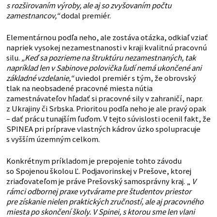
s rozširovaním výroby, ale aj so zvyšovaním počtu
zamestnancov,“
dodal premiér.
Elementárnou podľa neho, ale zostáva otázka, odkiaľ vziať
napriek vysokej nezamestnanosti v kraji kvalitnú pracovnú
silu.
„K
eď sa pozrieme na štruktúru nezamestnaných, tak
napríklad len v Sabinove polovička ľudí nemá ukončené ani
základné vzdelanie,“
uviedol premiér s tým, že obrovský
tlak na neobsadené pracovné miesta nútia
zamestnávateľov hľadať si pracovné sily v zahraničí, napr.
z Ukrajiny či Srbska. Prioritou podľa neho je ale pravý opak
– dať prácu tunajším ľuďom. V tejto súvislosti ocenil fakt, že
SPINEA pri príprave vlastných kádrov úzko spolupracuje
s vyšším územným celkom.
Konkrétnym príkladom je prepojenie tohto závodu
so Spojenou školou Ľ. Podjavorinskej v Prešove, ktorej
zriaďovateľom je práve Prešovský samosprávny kraj. „
V
rámci odbornej praxe vytvárame pre študentov priestor
pre získanie nielen praktických zručností, ale aj pracovného
miesta po skončení školy. V Spinei, s ktorou sme len vlani