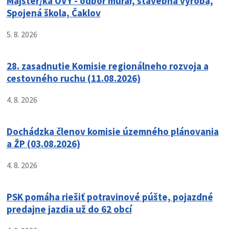
Majster/ka OVY - odbor murár, stavebná výroba,
Spojená škola, Čaklov
5. 8. 2026
28. zasadnutie Komisie regionálneho rozvoja a
cestovného ruchu (11.08.2026)
4. 8. 2026
Dochádzka členov komisie územného plánovania
a ŽP (03.08.2026)
4. 8. 2026
PSK pomáha riešiť potravinové púšte, pojazdné
predajne jazdia už do 62 obcí