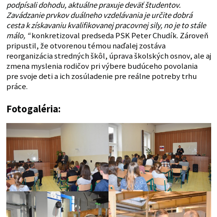
podpísali dohodu, aktuálne praxuje deväť študentov.
Zavádzanie prvkov duálneho vzdelávania je určite dobrá
cesta k získavaniu kvalifikovanej pracovnej sily, no je to stále
málo, “
konkretizoval predseda PSK Peter Chudík. Zároveň
pripustil, že otvorenou témou naďalej zostáva
reorganizácia stredných škôl, úprava školských osnov, ale aj
zmena myslenia rodičov pri výbere budúceho povolania
pre svoje deti a ich zosúladenie pre reálne potreby trhu
práce.
Fotogaléria: