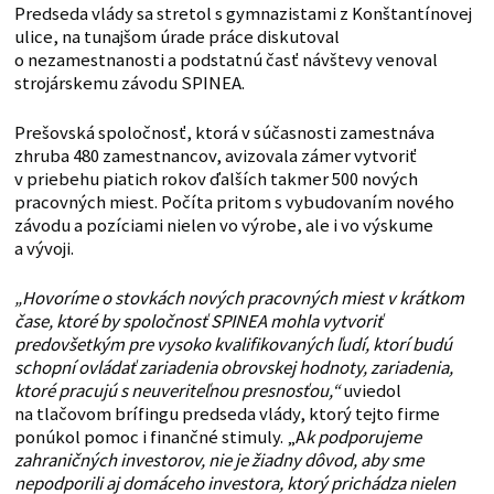
Predseda vlády sa stretol s gymnazistami z Konštantínovej
ulice, na tunajšom úrade práce diskutoval
o nezamestnanosti a podstatnú časť návštevy venoval
strojárskemu závodu SPINEA.
Prešovská spoločnosť, ktorá v súčasnosti zamestnáva
zhruba 480 zamestnancov, avizovala zámer vytvoriť
v priebehu piatich rokov ďalších takmer 500 nových
pracovných miest. Počíta pritom s vybudovaním nového
závodu a pozíciami nielen vo výrobe, ale i vo výskume
a vývoji.
„Hovoríme o stovkách nových pracovných miest v krátkom
čase, ktoré by spoločnosť SPINEA mohla vytvoriť
predovšetkým pre vysoko kvalifikovaných ľudí, ktorí budú
schopní ovládať zariadenia obrovskej hodnoty, zariadenia,
ktoré pracujú s neuveriteľnou presnosťou,“
uviedol
na tlačovom brífingu predseda vlády, ktorý tejto firme
ponúkol pomoc i finančné stimuly. „A
k podporujeme
zahraničných investorov, nie je žiadny dôvod, aby sme
nepodporili aj domáceho investora, ktorý prichádza nielen