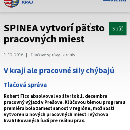
Toto je oficiálna webová stránka Prešovského
samosprávneho kraja. Oficiálne stránky využívajú doménu
psk.sk.
SPINEA vytvorí päťsto
Späť
Táto stránka je zabezpečená
pracovných miest
Buďte pozorní a vždy sa uistite, že zdieľate informácie iba
cez zabezpečenú webovú stránku. Zabezpečená stránka
1. 12. 2016
Tlačové správy - archiv
vždy začína https:// pred názvom domény webového sídla.
V kraji ale pracovné sily chýbajú
Tlačová správa
Robert Fico absolvoval vo štvrtok 1. decembra
pracovný výjazd v Prešove. Kľúčovou témou programu
premiéra bola zamestnanosť v regióne, možnosti
vytvorenia nových pracovných miest i výchova
kvalifikovaných ľudí pre reálnu prax.