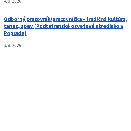
4. 8. 2026
Odborný pracovník/pracovníčka - tradičná kultúra,
tanec, spev (Podtatranské osvetové stredisko v
Poprade)
3. 8. 2026
Boli tieto informácie pre vás užitočné?
Áno
Nie
Našli ste na stránke chybu?