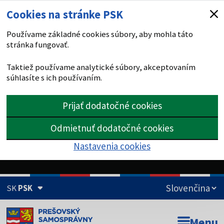
Cookies na stránke PSK
Používame základné cookies súbory, aby mohla táto
stránka fungovať.
Taktiež používame analytické súbory, akceptovaním
súhlasíte s ich používaním.
Prijať dodatočné cookies
Odmietnuť dodatočné cookies
Nastavenia cookies
SK
PSK
Doména psk.sk je oficiálna
Menu