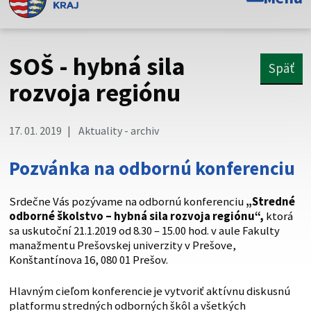
Toto je oficiálna webová stránka Prešovského
samosprávneho kraja. Oficiálne stránky využívajú doménu
psk.sk.
SOŠ - hybná sila
Späť
Táto stránka je zabezpečená
rozvoja regiónu
Buďte pozorní a vždy sa uistite, že zdieľate informácie iba
cez zabezpečenú webovú stránku. Zabezpečená stránka
17. 01. 2019
Aktuality - archiv
vždy začína https:// pred názvom domény webového sídla.
Pozvánka na odbornú konferenciu
Srdečne Vás pozývame na odbornú konferenciu
„Stredné
odborné školstvo – hybná sila rozvoja regiónu“,
ktorá
sa uskutoční 21.1.2019 od 8.30 – 15.00 hod. v aule Fakulty
manažmentu Prešovskej univerzity v Prešove,
Konštantínova 16, 080 01 Prešov.
Hlavným cieľom konferencie je vytvoriť aktívnu diskusnú
platformu stredných odborných škôl a všetkých