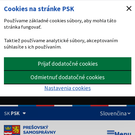
Cookies na stránke PSK
Používame základné cookies súbory, aby mohla táto
stránka fungovať.
Taktiež používame analytické súbory, akceptovaním
súhlasíte s ich používaním.
Prijať dodatočné cookies
Odmietnuť dodatočné cookies
Nastavenia cookies
SK
PSK
Doména psk.sk je oficiálna
Menu