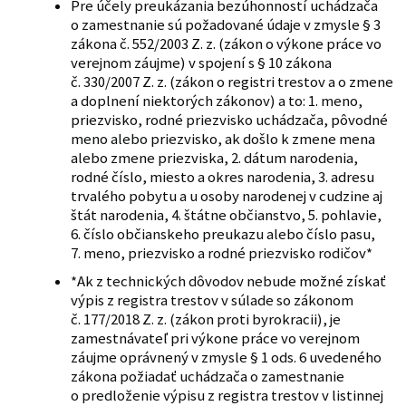
Pre účely preukázania bezúhonností uchádzača
o zamestnanie sú požadované údaje v zmysle § 3
zákona č. 552/2003 Z. z. (zákon o výkone práce vo
verejnom záujme) v spojení s § 10 zákona
č. 330/2007 Z. z. (zákon o registri trestov a o zmene
a doplnení niektorých zákonov) a to: 1. meno,
priezvisko, rodné priezvisko uchádzača, pôvodné
meno alebo priezvisko, ak došlo k zmene mena
alebo zmene priezviska, 2. dátum narodenia,
rodné číslo, miesto a okres narodenia, 3. adresu
trvalého pobytu a u osoby narodenej v cudzine aj
štát narodenia, 4. štátne občianstvo, 5. pohlavie,
6. číslo občianskeho preukazu alebo číslo pasu,
7. meno, priezvisko a rodné priezvisko rodičov*
*Ak z technických dôvodov nebude možné získať
výpis z registra trestov v súlade so zákonom
č. 177/2018 Z. z. (zákon proti byrokracii), je
zamestnávateľ pri výkone práce vo verejnom
záujme oprávnený v zmysle § 1 ods. 6 uvedeného
zákona požiadať uchádzača o zamestnanie
o predloženie výpisu z registra trestov v listinnej