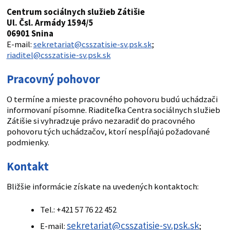
Centrum sociálnych služieb Zátišie
Ul. Čsl. Armády 1594/5
06901 Snina
E-mail:
sekretariat@csszatisie-sv.psk.sk
;
riaditel@csszatisie-sv.psk.sk
Pracovný pohovor
O termíne a mieste pracovného pohovoru budú uchádzači
informovaní písomne. Riaditeľka Centra sociálnych služieb
Zátišie si vyhradzuje právo nezaradiť do pracovného
pohovoru tých uchádzačov, ktorí nespĺňajú požadované
podmienky.
Kontakt
Bližšie informácie získate na uvedených kontaktoch:
Tel.: +421 57 76 22 452
sekretariat@csszatisie-sv.psk.sk
E-mail:
;