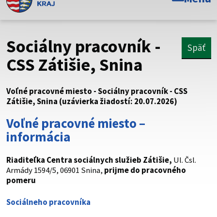
Toto je oficiálna webová stránka Prešovského
samosprávneho kraja. Oficiálne stránky využívajú doménu
psk.sk.
Sociálny pracovník -
Späť
Táto stránka je zabezpečená
CSS Zátišie, Snina
Buďte pozorní a vždy sa uistite, že zdieľate informácie iba
cez zabezpečenú webovú stránku. Zabezpečená stránka
Voľné pracovné miesto - Sociálny pracovník - CSS
vždy začína https:// pred názvom domény webového sídla.
Zátišie, Snina (uzávierka žiadostí: 20.07.2026)
Voľné pracovné miesto –
informácia
Riaditeľka Centra sociálnych služieb Zátišie
,
Ul. Čsl.
Armády 1594/5, 06901 Snina,
prijme do pracovného
pomeru
Sociálneho pracovníka