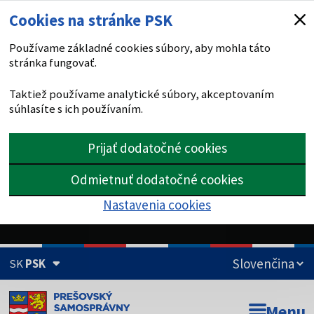
Cookies na stránke PSK
Používame základné cookies súbory, aby mohla táto
stránka fungovať.
Taktiež používame analytické súbory, akceptovaním
súhlasíte s ich používaním.
Prijať dodatočné cookies
Odmietnuť dodatočné cookies
Nastavenia cookies
SK
PSK
Doména psk.sk je oficiálna
Menu