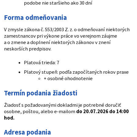
podobe nie staršieho ako 30 dní
Forma odmeňovania
V zmysle zákona č. 553/2003 Z. z. o odmeňovaní niektorých
zamestnancov pri výkone práce vo verejnom záujme
a o zmene a doplnení niektorých zákonov v znení
neskorších predpisov.
Platová trieda: 7
Platový stupeň: podľa započítaných rokov praxe
+ osobné ohodnotenie
Termín podania žiadosti
Žiadosť s požadovanými dokladmi je potrebné doručiť
osobne, poštou, alebo e-mailom
do 20.07.2026 do 14:00
hod.
Adresa podania