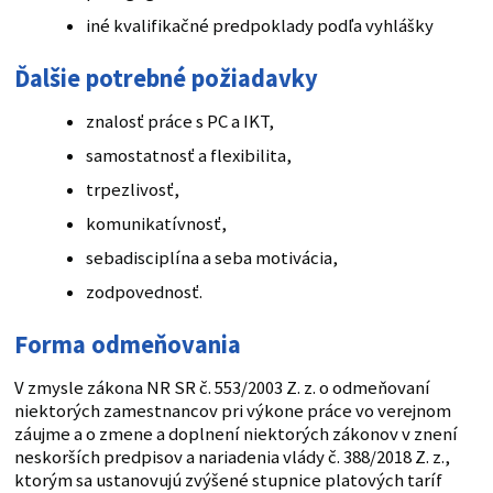
iné kvalifikačné predpoklady podľa vyhlášky
Ďalšie potrebné požiadavky
znalosť práce s PC a IKT,
samostatnosť a flexibilita,
trpezlivosť,
komunikatívnosť,
sebadisciplína a seba motivácia,
zodpovednosť.
Forma odmeňovania
V zmysle zákona NR SR č. 553/2003 Z. z. o odmeňovaní
niektorých zamestnancov pri výkone práce vo verejnom
záujme a o zmene a doplnení niektorých zákonov v znení
neskorších predpisov a nariadenia vlády č. 388/2018 Z. z.,
ktorým sa ustanovujú zvýšené stupnice platových taríf