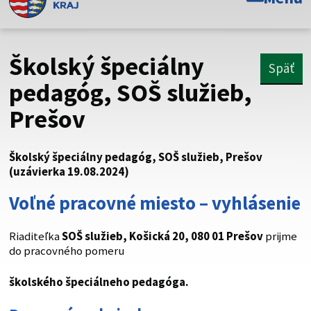
Toto je oficiálna webová stránka Prešovského
samosprávneho kraja. Oficiálne stránky využívajú doménu
psk.sk.
Školský špeciálny
Späť
Táto stránka je zabezpečená
pedagóg, SOŠ služieb,
Prešov
Buďte pozorní a vždy sa uistite, že zdieľate informácie iba
cez zabezpečenú webovú stránku. Zabezpečená stránka
vždy začína https:// pred názvom domény webového sídla.
Školský špeciálny pedagóg, SOŠ služieb, Prešov
(uzávierka 19.08.2024)
Voľné pracovné miesto – vyhlásenie
Riaditeľka
SOŠ služieb, Košická 20, 080 01 Prešov
prijme
do pracovného pomeru
školského špeciálneho pedagóga.