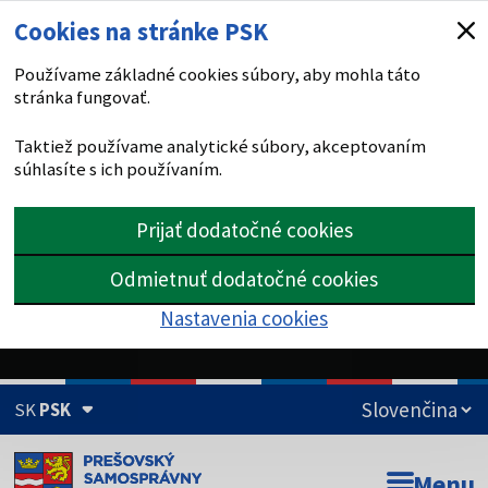
Cookies na stránke PSK
Používame základné cookies súbory, aby mohla táto
stránka fungovať.
Taktiež používame analytické súbory, akceptovaním
súhlasíte s ich používaním.
Prijať dodatočné cookies
Odmietnuť dodatočné cookies
Nastavenia cookies
SK
PSK
Doména psk.sk je oficiálna
Menu