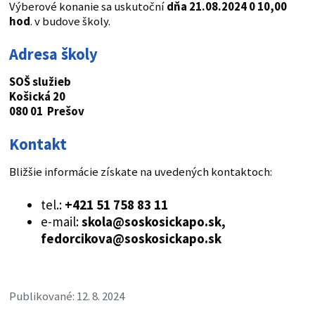
Výberové konanie sa uskutoční
dňa 21.08.2024 0 10,00
hod
. v budove školy.
Adresa školy
SOŠ služieb
Košická 20
080 01 Prešov
Kontakt
Bližšie informácie získate na uvedených kontaktoch:
tel.:
+421 51 758 83 11
e-mail:
skola@soskosickapo.sk,
fedorcikova@soskosickapo.sk
Publikované: 12. 8. 2024