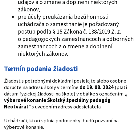
údajov a o zmene a doplnení niektorých
zákonov,
pre účely preukázania bezúhonnosti
uchádzača o zamestnanie je požadovaný
postup podľa § 15 Zákona č. 138/2019 Z. z.
o pedagogických zamestnancoch a odborných
zamestnancoch a o zmene a doplnení
niektorých zákonov.
Termín podania žiadosti
Žiadosť s potrebnými dokladmi posielajte alebo osobne
doručte na adresu školy v termíne
do 19. 08. 2024
(platí
dátum fyzickej žiadosti na škole) v obálke s označením
„
výberové konanie Školský špeciálny pedagóg
Neotvárať
“ s uvedením adresy odosielateľa.
Uchádzači, ktorí splnia podmienky, budú pozvaní na
výberové konanie.