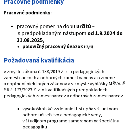
Pracovné podmienky
Pracovné podmienky:
pracovný pomer na dobu
určitú –
s predpokladaným nástupom
od 1.9.2024 do
31.08.2025
,
polovičný pracovný úväzok
(0,6)
Požadovaná kvalifikácia
v zmysle zákona č. 138/2019 Z. z. o pedagogických
zamestnancoch a odborných zamestnancov a o zmene
a doplnení niektorých zákonov a v zmysle vyhlášky MŠVVaŠ
SR č. 173/2023 Z. z. o kvalifikačných predpokladoch
pedagogických zamestnancov a odborných zamestnancov
vysokoškolské vzdelanie II. stupňa v študijnom
odbore učiteľstvo a pedagogické vedy,
v študijnom programe zameranom na špeciálnu
pedagogiku