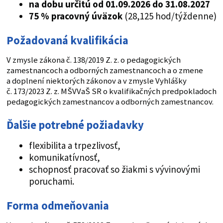
na dobu určitú od 01.09.2026 do 31.08.2027
75 % pracovný úväzok
(28,125 hod/týždenne)
Požadovaná kvalifikácia
V zmysle zákona č. 138/2019 Z. z. o pedagogických
zamestnancoch a odborných zamestnancoch a o zmene
a doplnení niektorých zákonov a v zmysle Vyhlášky
č. 173/2023 Z. z. MŠVVaŠ SR o kvalifikačných predpokladoch
pedagogických zamestnancov a odborných zamestnancov.
Ďalšie potrebné požiadavky
flexibilita a trpezlivosť,
komunikatívnosť,
schopnosť pracovať so žiakmi s vývinovými
poruchami.
Forma odmeňovania