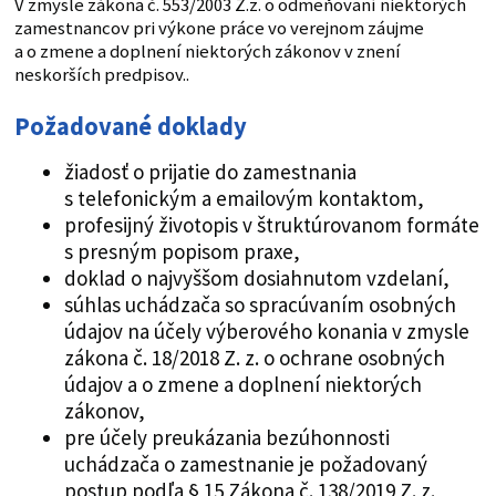
V zmysle zákona č. 553/2003 Z.z. o odmeňovaní niektorých
zamestnancov pri výkone práce vo verejnom záujme
a o zmene a doplnení niektorých zákonov v znení
neskorších predpisov..
Požadované doklady
žiadosť o prijatie do zamestnania
s telefonickým a emailovým kontaktom,
profesijný životopis v štruktúrovanom formáte
s presným popisom praxe,
doklad o najvyššom dosiahnutom vzdelaní,
súhlas uchádzača so spracúvaním osobných
údajov na účely výberového konania v zmysle
zákona č. 18/2018 Z. z. o ochrane osobných
údajov a o zmene a doplnení niektorých
zákonov,
pre účely preukázania bezúhonnosti
uchádzača o zamestnanie je požadovaný
postup podľa § 15 Zákona č. 138/2019 Z. z.