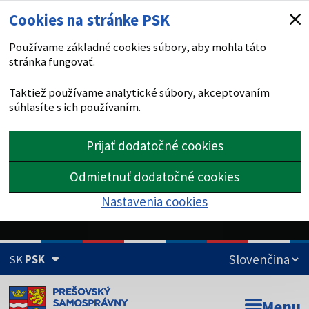
Cookies na stránke PSK
Používame základné cookies súbory, aby mohla táto
stránka fungovať.
Taktiež používame analytické súbory, akceptovaním
súhlasíte s ich používaním.
Prijať dodatočné cookies
Odmietnuť dodatočné cookies
Nastavenia cookies
SK
PSK
Doména psk.sk je oficiálna
Menu