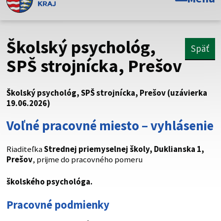
Toto je oficiálna webová stránka Prešovského
samosprávneho kraja. Oficiálne stránky využívajú doménu
psk.sk.
Školský psychológ,
Späť
Táto stránka je zabezpečená
SPŠ strojnícka, Prešov
Buďte pozorní a vždy sa uistite, že zdieľate informácie iba
cez zabezpečenú webovú stránku. Zabezpečená stránka
Školský psychológ, SPŠ strojnícka, Prešov (uzávierka
vždy začína https:// pred názvom domény webového sídla.
19.06.2026)
Voľné pracovné miesto – vyhlásenie
Riaditeľka
Strednej priemyselnej školy, Duklianska 1,
Prešov
, prijme do pracovného pomeru
školského psychológa.
Pracovné podmienky