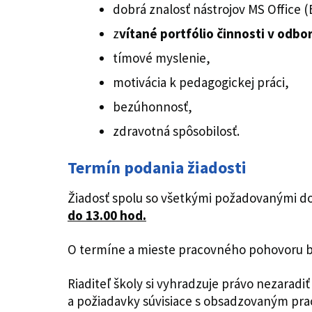
dobrá znalosť nástrojov MS Office (
z
vítané portfólio činnosti v odbo
tímové myslenie,
motivácia k pedagogickej práci,
bezúhonnosť,
zdravotná spôsobilosť.
Termín podania žiadosti
Žiadosť spolu so všetkými požadovanými d
do 13.00 hod.
O termíne a mieste pracovného pohovoru b
Riaditeľ školy si vyhradzuje právo nezaradi
a požiadavky súvisiace s obsadzovaným pr