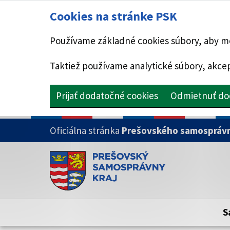
Cookies na stránke PSK
Používame základné cookies súbory, aby mo
Taktiež používame analytické súbory, akcep
Prijať dodatočné cookies
Odmietnuť do
PRESKOČIŤ NA HLAVNÝ OBSAH
Oficiálna stránka
Prešovského samosprávn
Doména psk.sk je oficiálna
Toto je oficiálna webová stránka Prešovsk
Oficiálne stránky využívajú doménu psk.sk.
S