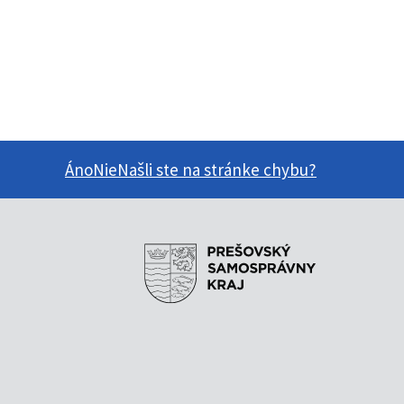
Áno
Nie
Našli ste na stránke chybu?