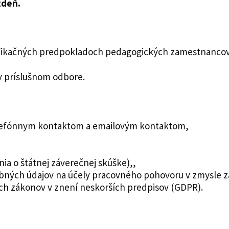
ždeň.
kvalifikačných predpokladoch pedagogických zamestnanc
 v príslušnom odbore.
 telefónnym kontaktom a emailovým kontaktom,
ia o štátnej záverečnej skúške),,
ných údajov na účely pracovného pohovoru v zmysle zá
ch zákonov v znení neskorších predpisov (GDPR).