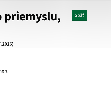
 priemyslu,
Späť
7.2026)
meru