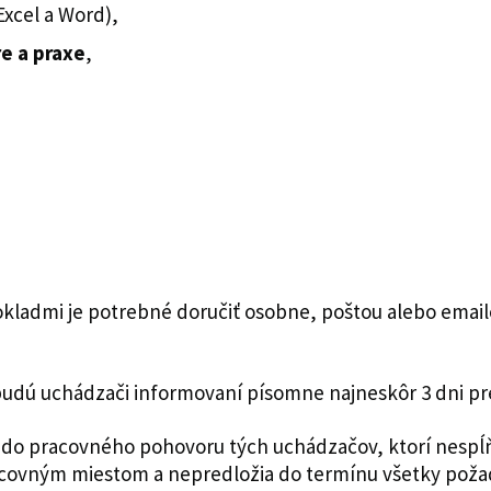
Excel a Word),
re a praxe
,
okladmi je potrebné doručiť osobne, poštou alebo ema
udú uchádzači informovaní písomne najneskôr 3 dni p
ť do pracovného pohovoru tých uchádzačov, ktorí nespĺňa
acovným miestom a nepredložia do termínu všetky poža