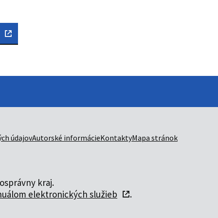
ch údajov
Autorské informácie
Kontakty
Mapa stránok
správny kraj.
uálom elektronických služieb
.