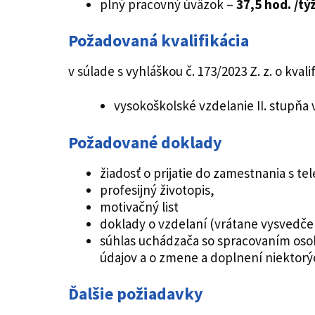
plný pracovný úväzok –
37,5 hod. /tý
Požadovaná kvalifikácia
v súlade s vyhláškou č. 173/2023 Z. z. o 
vysokoškolské vzdelanie II. stupňa
Požadované doklady
žiadosť o prijatie do zamestnania s
profesijný životopis,
motivačný list
doklady o vzdelaní (vrátane vysvedčen
súhlas uchádzača so spracovaním osob
údajov a o zmene a doplnení niektorý
Ďalšie požiadavky