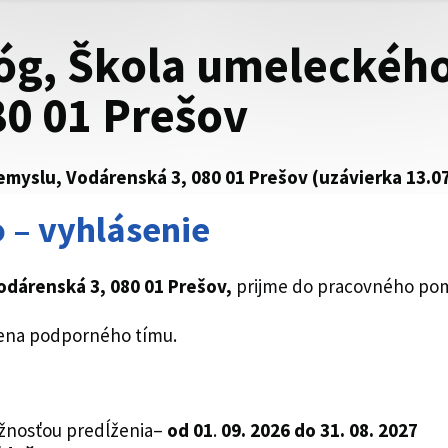
óg, Škola umeleckého
80 01 Prešov
emyslu, Vodárenská 3, 080 01 Prešov (uzávierka 13.0
 – vyhlásenie
odárenská 3, 080 01 Prešov,
prijme do pracovného po
ena podporného tímu.
žnosťou predĺženia–
od 01
.
09. 2026 do 31. 08. 2027