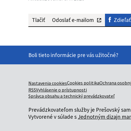
Tlačiť
Odoslať e-mailom
Zdieľať
Boli tieto informácie pre vás užitočné?
Cookies politika
Ochrana osobný
Nastavenia cookies
RSS
Vyhlásenie o prístupnosti
Správca obsahu a technický prevádzkovateľ
Prevádzkovateľom služby je Prešovský samo
Vytvorené v súlade s
Jednotným dizajn man