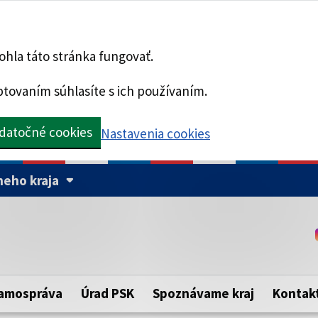
hla táto stránka fungovať.
tovaním súhlasíte s ich používaním.
datočné cookies
Nastavenia cookies
eho kraja
Táto stránka je zabezpe
Buďte pozorní a vždy sa ui
ého samosprávneho kraja.
zabezpečenú webovú strá
https:// pred názvom dom
amospráva
Úrad PSK
Spoznávame kraj
Kontak