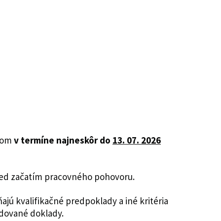
ilom
v termíne najneskôr do
13. 07. 2026
red začatím pracovného pohovoru.
jú kvalifikačné predpoklady a iné kritéria
dované doklady.