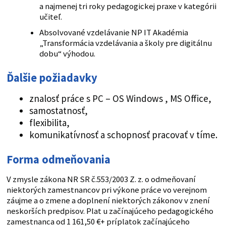
a najmenej tri roky pedagogickej praxe v kategórii
učiteľ.
Absolvované vzdelávanie NP IT Akadémia
„Transformácia vzdelávania a školy pre digitálnu
dobu“ výhodou.
Ďalšie požiadavky
znalosť práce s PC – OS Windows , MS Office,
samostatnosť,
flexibilita,
komunikatívnosť a schopnosť pracovať v tíme.
Forma odmeňovania
V zmysle zákona NR SR č.553/2003 Z. z. o odmeňovaní
niektorých zamestnancov pri výkone práce vo verejnom
záujme a o zmene a doplnení niektorých zákonov v znení
neskorších predpisov. Plat u začínajúceho pedagogického
zamestnanca od 1 161,50 €+ príplatok začínajúceho