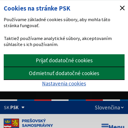
Cookies na stránke PSK
Používame základné cookies súbory, aby mohla táto
stránka fungovať.
Taktiež používame analytické súbory, akceptovaním
súhlasíte s ich používaním.
Prijať dodatočné cookies
Odmietnuť dodatočné cookies
Nastavenia cookies
SK
PSK
Doména psk.sk je oficiálna
Menu