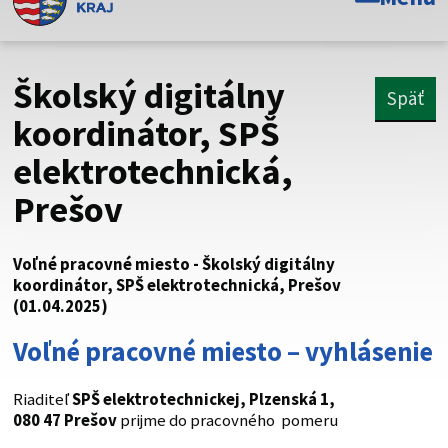
Toto je oficiálna webová stránka Prešovského
samosprávneho kraja. Oficiálne stránky využívajú doménu
psk.sk.
Školský digitálny
Späť
Táto stránka je zabezpečená
koordinátor, SPŠ
elektrotechnická,
Buďte pozorní a vždy sa uistite, že zdieľate informácie iba
cez zabezpečenú webovú stránku. Zabezpečená stránka
Prešov
vždy začína https:// pred názvom domény webového sídla.
Voľné pracovné miesto - Školský digitálny
koordinátor, SPŠ elektrotechnická, Prešov
(01.04.2025)
Voľné pracovné miesto – vyhlásenie
Riaditeľ
SPŠ elektrotechnickej, Plzenská 1,
080 47 Prešov
prijme do pracovného pomeru