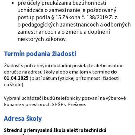
pre účely preukázania bezúhonnosti
uchádzača o zamestnanie je požadovaný
postup podľa § 15 Zákona č. 138/2019 Z. z.
o pedagogických zamestnancoch a odborných
zamestnancoch a o zmene a doplnení
niektorých zákonov.
Termín podania žiadosti
Žiadosť s potrebnými dokladmi posielajte alebo osobne
doručte na adresu školy alebo emailom v termíne
do
01.04.2025
(platí dátum fyzickej prítomnosti žiadosti
na škole).
Vybraní uchádzači budú telefonicky pozvaní na výberové
konanie v priestoroch SPŠE v Prešove.
Adresa školy
Stredná priemyselná škola elektrotechnická