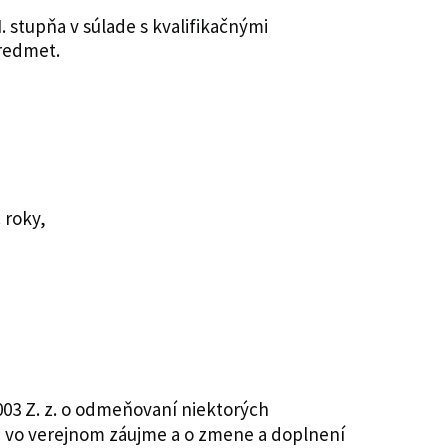
. stupňa v súlade s kvalifikačnými
redmet.
 roky,
003 Z. z. o odmeňovaní niektorých
 vo verejnom záujme a o zmene a doplnení