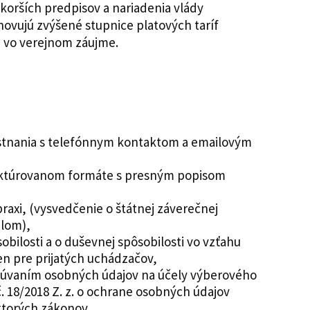
korších predpisov a nariadenia vlády
anovujú zvýšené stupnice platových taríf
 vo verejnom záujme.
mestnania s telefónnym kontaktom a emailovým
truktúrovanom formáte s presným popisom
praxi, (vysvedčenie o štátnej záverečnej
plom),
obilosti a o duševnej spôsobilosti vo vzťahu
len pre prijatých uchádzačov,
cúvaním osobných údajov na účely výberového
. 18/2018 Z. z. o ochrane osobných údajov
ktorých zákonov,