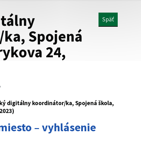
itálny
Späť
/ka, Spojená
rykova 24,
v
ký digitálny koordinátor/ka, Spojená škola,
.2023)
miesto – vyhlásenie