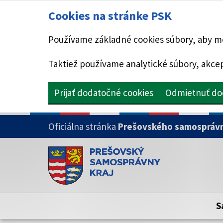
Cookies na stránke PSK
Používame základné cookies súbory, aby mo
Taktiež používame analytické súbory, akcep
Prijať dodatočné cookies
Odmietnuť do
PRESKOČIŤ NA HLAVNÝ OBSAH
Oficiálna stránka
Prešovského samosprávn
Doména psk.sk je oficiálna
Toto je oficiálna webová stránka Prešovsk
Oficiálne stránky využívajú doménu psk.sk.
S