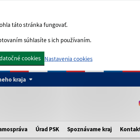
hla táto stránka fungovať.
tovaním súhlasíte s ich používaním.
datočné cookies
Nastavenia cookies
eho kraja
Táto stránka je zabezpe
Buďte pozorní a vždy sa ui
ého samosprávneho kraja.
zabezpečenú webovú strá
https:// pred názvom dom
amospráva
Úrad PSK
Spoznávame kraj
Kontak