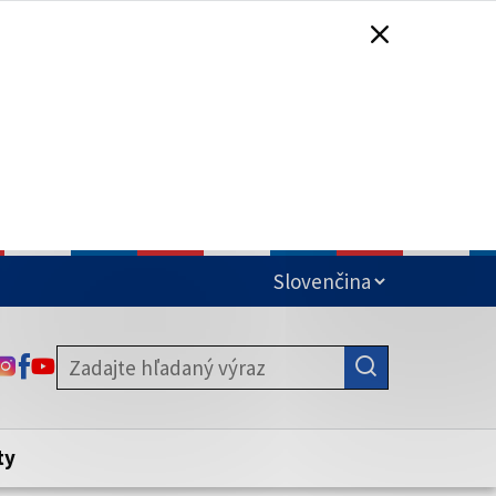
čená
ODKAZ SA OTVORÍ NA NOVEJ KARTE
ODKAZ SA OTVORÍ NA NOVEJ KARTE
ODKAZ SA OTVORÍ NA NOVEJ KARTE
stite, že zdieľate informácie iba cez
nku. Zabezpečená stránka vždy začína
ény webového sídla.
ty