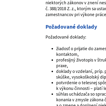
niektorých zákonov v znení nes
č. 388/2018 Z. z., ktorým sa ust
zamestnancov pri výkone práce
Požadované doklady
Požadované doklady:
žiadosť o prijatie do za
kontaktom,
profesijný životopis v š
praxe,
doklady o vzdelaní, príp. 
skúške, vysokoškolský di
potvrdenie o telesnej spôs
k výkonu činnosti – platí 
súhlas uchádzača so spra
konania v zmysle zákona č
a o zmene a doplnení nie