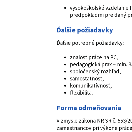
vysokoškolské vzdelanie II
predpokladmi pre daný p
Ďalšie požiadavky
Ďalšie potrebné požiadavky:
znalosť práce na PC,
pedagogická prax – min. 3.
spoločenský rozhľad,
samostatnosť,
komunikatívnosť,
flexibilita.
Forma odmeňovania
V zmysle zákona NR SR č. 553/2
zamestnancov pri výkone práce