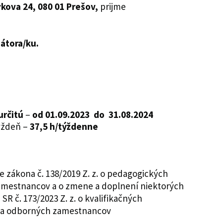
kova 24
, 080 01 Prešov,
prijme
átora/ku.
určitú
–
od 01.09.2023 do 31.08.2024
ýždeň –
37,5 h/týždenne
a
e zákona č. 138/2019 Z. z. o pedagogických
mestnancov a o zmene a doplnení niektorých
R č. 173/2023 Z. z. o kvalifikačných
 a odborných zamestnancov