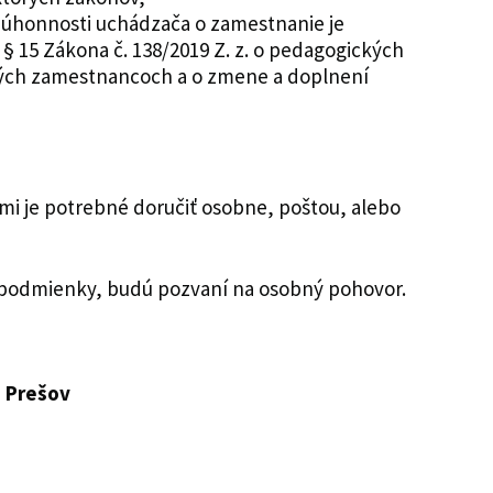
zúhonnosti uchádzača o zamestnanie je
 15 Zákona č. 138/2019 Z. z. o pedagogických
ch zamestnancoch a o zmene a doplnení
i
i je potrebné doručiť osobne, poštou, alebo
a podmienky, budú pozvaní na osobný pohovor.
 Prešov