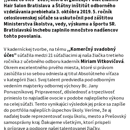
Hair Salon Bratislava a Štátny inštitút odborného
vzdelávania prebiehala 3. októbra 2019. 5. ročník
celoslovenskej súťaže sa uskutočnil pod záštitou
Ministerstva školstva, vedy, výskumu a športu SR.
Bratislavskú Inchebu zaplnilo množstvo nadšencov
tohto povolania.
V kaderníckej tvorbe, na tému
,,Komerčný svadobný
účes”
súťažila medzi 21 súťažiacimi aj naša žiačka tretieho
ročníka z učebného odboru kaderník
Miriam Vitkovičová
.
Okrem excelentného prvého miesta, ktoré si právom
zaslúžila si so sebou odniesla aj titul Absolútneho víťaza
v kategórii žiaci. Svoj talent predviedla pod odborným
vedením majsterky odbornej výchovy Bc. Jany
Porvazníkovej. Pripravenosť, dôslednosť a trpezlivosť
prinieslo to najsladšie ovocie v podobe najlepšieho výkonu
na celej súťaži. Tento vynikajúci výsledok jej práce sa zapíše
do portfólia najlepších úspechov školy. Veríme, že aj
naďalej bude reprezentovať svoju školu, mesto a Prešovský
samosprávny kraj. Ďakujeme všetkým, ktorí prispeli
k príprave a podpore našej talentovanej žiačky.