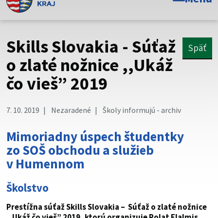
Toto je oficiálna webová stránka Prešovského
samosprávneho kraja. Oficiálne stránky využívajú doménu
psk.sk.
Skills Slovakia - Súťaž
Späť
Táto stránka je zabezpečená
o zlaté nožnice ,,Ukáž
čo vieš” 2019
Buďte pozorní a vždy sa uistite, že zdieľate informácie iba
cez zabezpečenú webovú stránku. Zabezpečená stránka
vždy začína https:// pred názvom domény webového sídla.
7. 10. 2019
Nezaradené
Školy informujú - archiv
Mimoriadny úspech študentky
zo SOŠ obchodu a služieb
v Humennom
Školstvo
Prestížna súťaž Skills Slovakia – Súťaž o zlaté nožnice
,,Ukáž čo vieš” 2019, ktorú organizuje Polat Elalmis