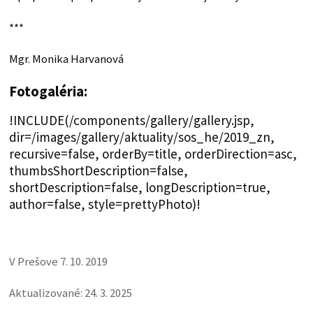
***
Mgr. Monika Harvanová
Fotogaléria:
!INCLUDE(/components/gallery/gallery.jsp,
dir=/images/gallery/aktuality/sos_he/2019_zn,
recursive=false, orderBy=title, orderDirection=asc,
thumbsShortDescription=false,
shortDescription=false, longDescription=true,
author=false, style=prettyPhoto)!
V Prešove 7. 10. 2019
Aktualizované: 24. 3. 2025