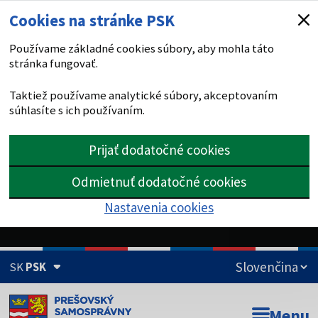
Cookies na stránke PSK
Používame základné cookies súbory, aby mohla táto
stránka fungovať.
Taktiež používame analytické súbory, akceptovaním
súhlasíte s ich používaním.
Prijať dodatočné cookies
Odmietnuť dodatočné cookies
Nastavenia cookies
SK
PSK
Doména psk.sk je oficiálna
Menu