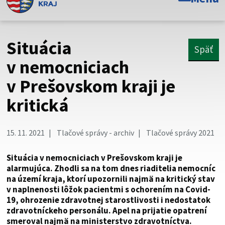
Toto je oficiálna webová stránka Prešovského
samosprávneho kraja. Oficiálne stránky využívajú doménu
psk.sk.
Situácia
Späť
Táto stránka je zabezpečená
v nemocniciach
v Prešovskom kraji je
Buďte pozorní a vždy sa uistite, že zdieľate informácie iba
cez zabezpečenú webovú stránku. Zabezpečená stránka
kritická
vždy začína https:// pred názvom domény webového sídla.
15. 11. 2021
Tlačové správy - archiv
Tlačové správy 2021
Situácia v nemocniciach v Prešovskom kraji je
alarmujúca. Zhodli sa na tom dnes riaditelia nemocníc
na území kraja, ktorí upozornili najmä na kritický stav
v naplnenosti lôžok pacientmi s ochorením na Covid-
19, ohrozenie zdravotnej starostlivosti i nedostatok
zdravotníckeho personálu. Apel na prijatie opatrení
smeroval najmä na ministerstvo zdravotníctva.