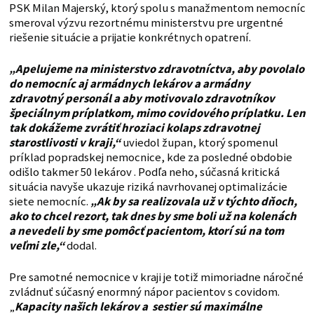
PSK Milan Majerský, ktorý spolu s manažmentom nemocníc
smeroval výzvu rezortnému ministerstvu pre urgentné
riešenie situácie a prijatie konkrétnych opatrení.
„Apelujeme na ministerstvo zdravotníctva, aby povolalo
do nemocníc aj armádnych lekárov a armádny
zdravotný personál a aby motivovalo zdravotníkov
špeciálnym príplatkom, mimo covidového príplatku. Len
tak dokážeme zvrátiť hroziaci kolaps zdravotnej
starostlivosti v kraji,“
uviedol župan, ktorý spomenul
príklad popradskej nemocnice, kde za posledné obdobie
odišlo takmer 50 lekárov . Podľa neho, súčasná kritická
situácia navyše ukazuje riziká navrhovanej optimalizácie
siete nemocníc.
„Ak by sa realizovala už v týchto dňoch,
ako to chcel rezort, tak dnes by sme boli už na kolenách
a nevedeli by sme pomôcť pacientom, ktorí sú na tom
veľmi zle,“
dodal.
Pre samotné nemocnice v kraji je totiž mimoriadne náročné
zvládnuť súčasný enormný nápor pacientov s covidom.
„
Kapacity našich lekárov a sestier sú maximálne