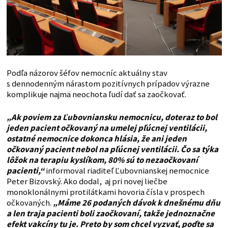
Podľa názorov šéfov nemocníc aktuálny stav
s dennodenným nárastom pozitívnych prípadov výrazne
komplikuje najmä neochota ľudí dať sa zaočkovať.
„Ak poviem za Ľubovniansku nemocnicu, doteraz to bol
jeden pacient očkovaný na umelej pľúcnej ventilácii,
ostatné nemocnice dokonca hlásia, že ani jeden
očkovaný pacient nebol na pľúcnej ventilácii. Čo sa týka
lôžok na terapiu kyslíkom, 80% sú to nezaočkovaní
pacienti,“
informoval riaditeľ Ľubovnianskej nemocnice
Peter Bizovský. Ako dodal, aj pri novej liečbe
monoklonálnymi protilátkami hovoria čísla v prospech
očkovaných.
„Máme 26 podaných dávok k dnešnému dňu
a len traja pacienti boli zaočkovaní, takže jednoznačne
efekt vakcíny tu je. Preto by som chcel vyzvať, poďte sa