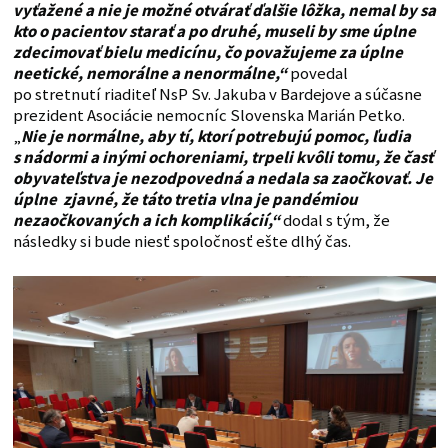
vyťažené a nie je možné otvárať ďalšie lôžka, nemal by sa
kto o pacientov starať a po druhé, museli by sme úplne
zdecimovať bielu medicínu, čo považujeme za úplne
neetické, nemorálne a nenormálne,“
povedal
po stretnutí riaditeľ NsP Sv. Jakuba v Bardejove a súčasne
prezident Asociácie nemocníc Slovenska Marián Petko.
„
Nie je normálne, aby tí, ktorí potrebujú pomoc, ľudia
s nádormi a inými ochoreniami, trpeli kvôli tomu, že časť
obyvateľstva je nezodpovedná a nedala sa
zaočkovať. Je
úplne zjavné, že táto tretia vlna je pandémiou
nezaočkovaných a ich komplikácií,“
dodal s tým, že
následky si bude niesť spoločnosť ešte dlhý čas.