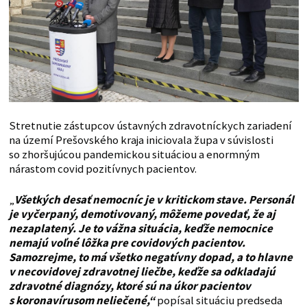
Stretnutie zástupcov ústavných zdravotníckych zariadení
na území Prešovského kraja iniciovala župa v súvislosti
so zhoršujúcou pandemickou situáciou a enormným
nárastom covid pozitívnych pacientov.
„
Všetkých desať nemocníc je v kritickom stave. Personál
je vyčerpaný, demotivovaný, môžeme povedať, že aj
nezaplatený. Je to vážna situácia, keďže nemocnice
nemajú voľné lôžka pre covidových pacientov.
Samozrejme, to má všetko negatívny dopad, a to hlavne
v necovidovej zdravotnej liečbe, keďže sa odkladajú
zdravotné diagnózy, ktoré sú na úkor pacientov
s koronavírusom neliečené,“
popísal situáciu predseda