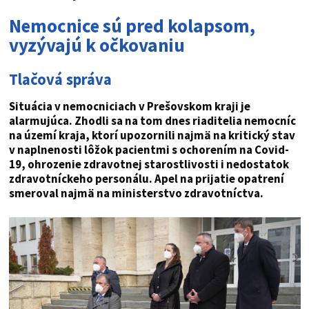
Nemocnice sú pred kolapsom,
vyzývajú k očkovaniu
Tlačová správa
Situácia v nemocniciach v Prešovskom kraji je
alarmujúca. Zhodli sa na tom dnes riaditelia nemocníc
na území kraja, ktorí upozornili najmä na kritický stav
v naplnenosti lôžok pacientmi s ochorením na Covid-
19, ohrozenie zdravotnej starostlivosti i nedostatok
zdravotníckeho personálu. Apel na prijatie opatrení
smeroval najmä na ministerstvo zdravotníctva.