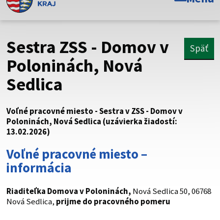
Toto je oficiálna webová stránka Prešovského
samosprávneho kraja. Oficiálne stránky využívajú doménu
psk.sk.
Sestra ZSS - Domov v
Späť
Táto stránka je zabezpečená
Poloninách, Nová
Sedlica
Buďte pozorní a vždy sa uistite, že zdieľate informácie iba
cez zabezpečenú webovú stránku. Zabezpečená stránka
vždy začína https:// pred názvom domény webového sídla.
Voľné pracovné miesto - Sestra v ZSS - Domov v
Poloninách, Nová Sedlica (uzávierka žiadostí:
13.02.2026)
Voľné pracovné miesto –
informácia
Riaditeľka Domova v Poloninách
,
Nová Sedlica 50, 06768
Nová Sedlica,
prijme do pracovného pomeru