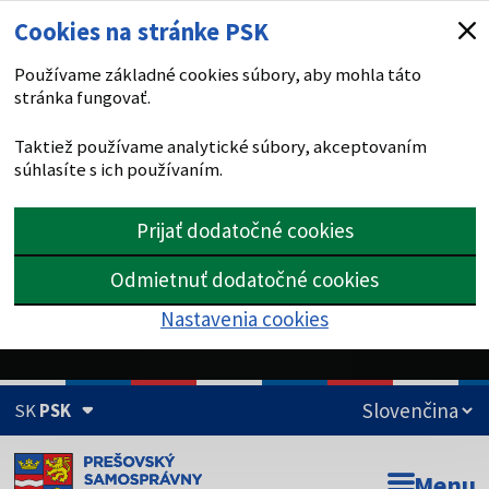
Cookies na stránke PSK
Používame základné cookies súbory, aby mohla táto
stránka fungovať.
Taktiež používame analytické súbory, akceptovaním
súhlasíte s ich používaním.
Prijať dodatočné cookies
Odmietnuť dodatočné cookies
Nastavenia cookies
SK
PSK
Doména psk.sk je oficiálna
Menu