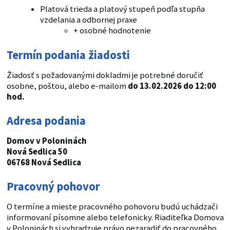
Platová trieda a platový stupeň podľa stupňa
vzdelania a odbornej praxe
+ osobné hodnotenie
Termín podania žiadosti
Žiadosť s požadovanými dokladmi je potrebné doručiť
osobne, poštou, alebo e-mailom
do 13.02.2026 do 12:00
hod.
Adresa podania
Domov v Poloninách
Nová Sedlica 50
06768 Nová Sedlica
Pracovný pohovor
O termíne a mieste pracovného pohovoru budú uchádzači
informovaní písomne alebo telefonicky. Riaditeľka Domova
v Poloninách si vyhradzuje právo nezaradiť do pracovného