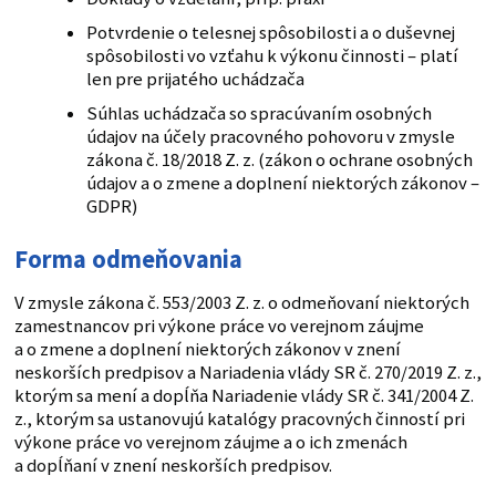
Potvrdenie o telesnej spôsobilosti a o duševnej
spôsobilosti vo vzťahu k výkonu činnosti – platí
len pre prijatého uchádzača
Súhlas uchádzača so spracúvaním osobných
údajov na účely pracovného pohovoru v zmysle
zákona č. 18/2018 Z. z. (zákon o ochrane osobných
údajov a o zmene a doplnení niektorých zákonov –
GDPR)
Forma odmeňovania
V zmysle zákona č. 553/2003 Z. z. o odmeňovaní niektorých
zamestnancov pri výkone práce vo verejnom záujme
a o zmene a doplnení niektorých zákonov v znení
neskorších predpisov a Nariadenia vlády SR č. 270/2019 Z. z.,
ktorým sa mení a dopĺňa Nariadenie vlády SR č. 341/2004 Z.
z., ktorým sa ustanovujú katalógy pracovných činností pri
výkone práce vo verejnom záujme a o ich zmenách
a dopĺňaní v znení neskorších predpisov.