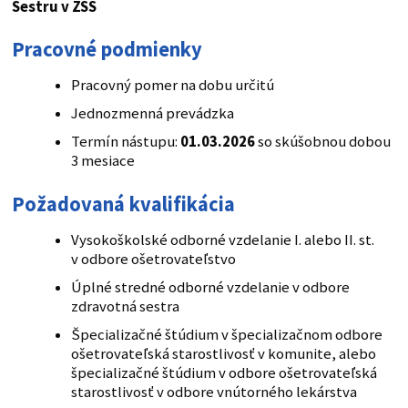
Sestru v ZSS
Pracovné podmienky
Pracovný pomer na dobu určitú
Jednozmenná prevádzka
Termín nástupu:
01.03.2026
so skúšobnou dobou
3 mesiace
Požadovaná kvalifikácia
Vysokoškolské odborné vzdelanie I. alebo II. st.
v odbore ošetrovateľstvo
Úplné stredné odborné vzdelanie v odbore
zdravotná sestra
Špecializačné štúdium v špecializačnom odbore
ošetrovateľská starostlivosť v komunite, alebo
špecializačné štúdium v odbore ošetrovateľská
starostlivosť v odbore vnútorného lekárstva