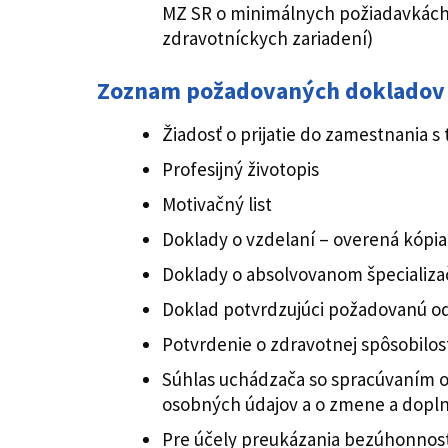
MZ SR o minimálnych požiadavkách 
zdravotníckych zariadení)
Zoznam požadovaných dokladov
Žiadosť o prijatie do zamestnania
Profesijný životopis
Motivačný list
Doklady o vzdelaní – overená kópi
Doklady o absolvovanom špecializa
Doklad potvrdzujúci požadovanú o
Potvrdenie o zdravotnej spôsobilost
Súhlas uchádzača so spracúvaním o
osobných údajov a o zmene a dopl
Pre účely preukázania bezúhonností