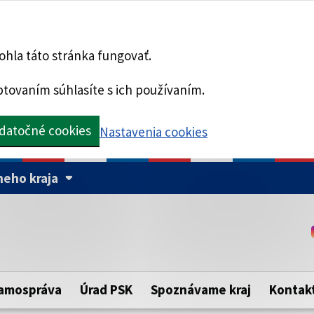
hla táto stránka fungovať.
tovaním súhlasíte s ich používaním.
datočné cookies
Nastavenia cookies
eho kraja
Táto stránka je zabezpe
Buďte pozorní a vždy sa ui
ého samosprávneho kraja.
zabezpečenú webovú strá
https:// pred názvom dom
amospráva
Úrad PSK
Spoznávame kraj
Kontak