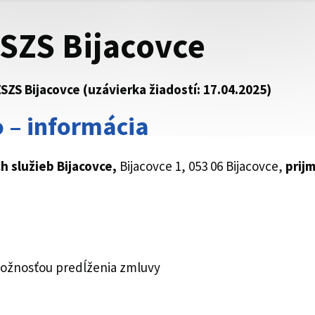
ZSZS Bijacovce
SZS Bijacovce (uzávierka žiadostí: 17.04.2025)
 – informácia
h služieb Bijacovce
,
Bijacovce 1, 053 06 Bijacovce,
prij
možnosťou predĺženia zmluvy