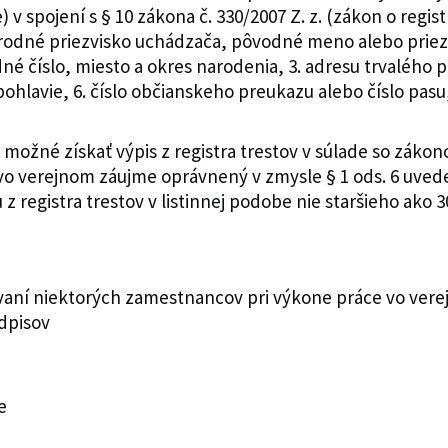
v spojení s § 10 zákona č. 330/2007 Z. z. (zákon o regis
o, rodné priezvisko uchádzača, pôvodné meno alebo pri
né číslo, miesto a okres narodenia, 3. adresu trvalého p
 pohlavie, 6. číslo občianskeho preukazu alebo číslo pasu
žné získať výpis z registra trestov v súlade so zákonom
 vo verejnom záujme oprávnený v zmysle § 1 ods. 6 uve
z registra trestov v listinnej podobe nie staršieho ako 3
ovaní niektorých zamestnancov pri výkone práce vo ver
dpisov
e