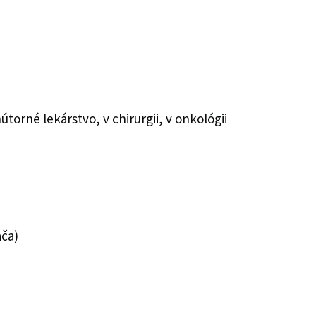
útorné lekárstvo, v chirurgii, v onkológii
ača)