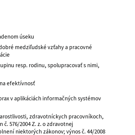
riadenom úseku
ť dobré medziľudské vzťahy a pracovné
uácie
pinu resp. rodinu, spolupracovať s nimi,
 na efektívnosť
 prax v aplikáciách informačných systémov
starostlivosti, zdravotníckych pracovníkoch,
č. 576/2004 Z. z. o zdravotnej
oplnení niektorých zákonov; výnos č. 44/2008