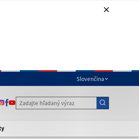
čená
ODKAZ SA OTVORÍ NA NOVEJ KARTE
ODKAZ SA OTVORÍ NA NOVEJ KARTE
ODKAZ SA OTVORÍ NA NOVEJ KARTE
stite, že zdieľate informácie iba cez
nku. Zabezpečená stránka vždy začína
ény webového sídla.
ty