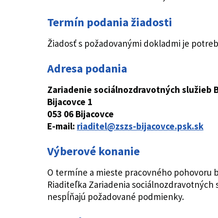
Termín podania žiadosti
Žiadosť s požadovanými dokladmi je potre
Adresa podania
Zariadenie sociálnozdravotných služieb B
Bijacovce 1
053 06 Bijacovce
E-mail:
riaditel@zszs-bijacovce.psk.sk
Výberové konanie
O termíne a mieste pracovného pohovoru b
Riaditeľka Zariadenia sociálnozdravotných 
nespĺňajú požadované podmienky.