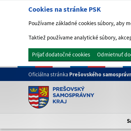
Cookies na stránke PSK
Používame základné cookies súbory, aby mo
Taktiež používame analytické súbory, akcep
Prijať dodatočné cookies
Odmietnuť do
PRESKOČIŤ NA HLAVNÝ OBSAH
Oficiálna stránka
Prešovského samosprávn
Doména psk.sk je oficiálna
Toto je oficiálna webová stránka Prešovsk
Oficiálne stránky využívajú doménu psk.sk.
S