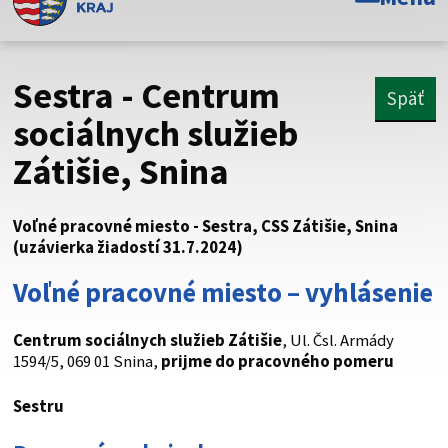
Toto je oficiálna webová stránka Prešovského
samosprávneho kraja. Oficiálne stránky využívajú doménu
psk.sk.
Sestra - Centrum
Späť
Táto stránka je zabezpečená
sociálnych služieb
Zátišie, Snina
Buďte pozorní a vždy sa uistite, že zdieľate informácie iba
cez zabezpečenú webovú stránku. Zabezpečená stránka
vždy začína https:// pred názvom domény webového sídla.
Voľné pracovné miesto - Sestra, CSS Zátišie, Snina
(uzávierka žiadostí 31.7.2024)
Voľné pracovné miesto – vyhlásenie
Centrum sociálnych služieb Zátišie
, Ul. Čsl. Armády
1594/5, 069 01 Snina,
prijme do pracovného pomeru
Sestru