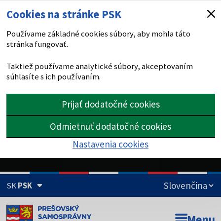
Cookies na stránke PSK
Používame základné cookies súbory, aby mohla táto
stránka fungovať.
Taktiež používame analytické súbory, akceptovaním
súhlasíte s ich používaním.
Prijať dodatočné cookies
Odmietnuť dodatočné cookies
Nastavenia cookies
SK
PSK
Doména psk.sk je oficiálna
Menu