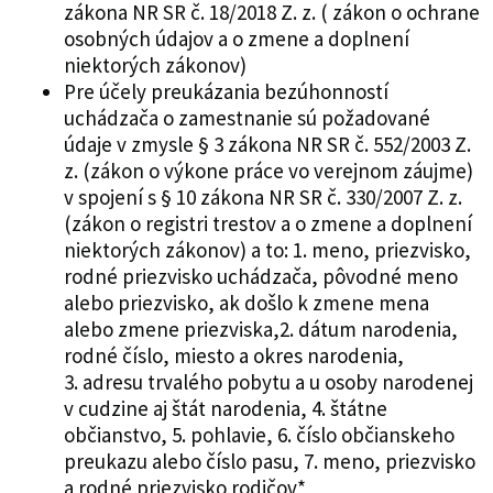
zákona NR SR č. 18/2018 Z. z. ( zákon o ochrane
osobných údajov a o zmene a doplnení
niektorých zákonov)
Pre účely preukázania bezúhonností
uchádzača o zamestnanie sú požadované
údaje v zmysle § 3 zákona NR SR č. 552/2003 Z.
z. (zákon o výkone práce vo verejnom záujme)
v spojení s § 10 zákona NR SR č. 330/2007 Z. z.
(zákon o registri trestov a o zmene a doplnení
niektorých zákonov) a to: 1. meno, priezvisko,
rodné priezvisko uchádzača, pôvodné meno
alebo priezvisko, ak došlo k zmene mena
alebo zmene priezviska,2. dátum narodenia,
rodné číslo, miesto a okres narodenia,
3. adresu trvalého pobytu a u osoby narodenej
v cudzine aj štát narodenia, 4. štátne
občianstvo, 5. pohlavie, 6. číslo občianskeho
preukazu alebo číslo pasu, 7. meno, priezvisko
a rodné priezvisko rodičov*