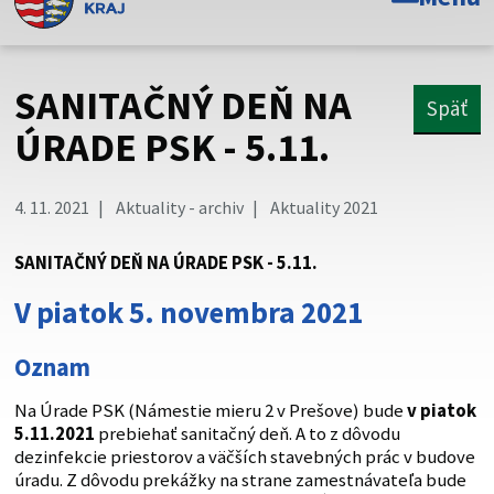
Toto je oficiálna webová stránka Prešovského
samosprávneho kraja. Oficiálne stránky využívajú doménu
psk.sk.
SANITAČNÝ DEŇ NA
Späť
Táto stránka je zabezpečená
ÚRADE PSK - 5.11.
Buďte pozorní a vždy sa uistite, že zdieľate informácie iba
cez zabezpečenú webovú stránku. Zabezpečená stránka
4. 11. 2021
Aktuality - archiv
Aktuality 2021
vždy začína https:// pred názvom domény webového sídla.
SANITAČNÝ DEŇ NA ÚRADE PSK - 5.11.
V piatok 5. novembra 2021
Oznam
Na Úrade PSK (Námestie mieru 2 v Prešove) bude
v piatok
5.11.2021
prebiehať sanitačný deň. A to z dôvodu
dezinfekcie priestorov a väčších stavebných prác v budove
úradu. Z dôvodu prekážky na strane zamestnávateľa bude