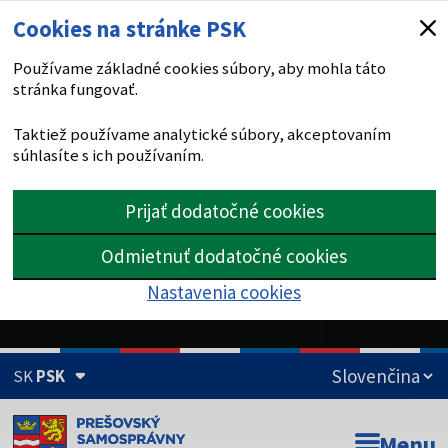
Cookies na stránke PSK
Používame základné cookies súbory, aby mohla táto
stránka fungovať.
Taktiež používame analytické súbory, akceptovaním
súhlasíte s ich používaním.
Prijať dodatočné cookies
Odmietnuť dodatočné cookies
Nastavenia cookies
SK
PSK
Doména psk.sk je oficiálna
Menu