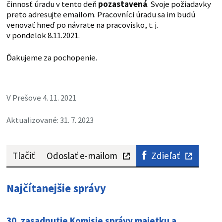
činnosť úradu v tento deň
pozastavená
. Svoje požiadavky
preto adresujte emailom. Pracovníci úradu sa im budú
venovať hneď po návrate na pracovisko, t. j.
v pondelok 8.11.2021.
Ďakujeme za pochopenie.
V Prešove 4. 11. 2021
Aktualizované: 31. 7. 2023
Tlačiť
Odoslať e-mailom
Zdieľať
Najčítanejšie správy
30. zasadnutie Komisie správy majetku a