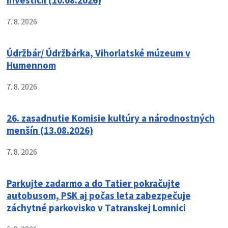
investícií (10.08.2026)
7. 8. 2026
Údržbár/ Údržbárka, Vihorlatské múzeum v
Humennom
7. 8. 2026
26. zasadnutie Komisie kultúry a národnostných
menšín (13.08.2026)
7. 8. 2026
Parkujte zadarmo a do Tatier pokračujte
autobusom, PSK aj počas leta zabezpečuje
záchytné parkovisko v Tatranskej Lomnici