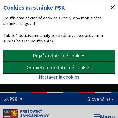
Cookies na stránke PSK
Používame základné cookies súbory, aby mohla táto
stránka fungovať.
Taktiež používame analytické súbory, akceptovaním
súhlasíte s ich používaním.
Prijať dodatočné cookies
Odmietnuť dodatočné cookies
Nastavenia cookies
SK
PSK
Doména psk.sk je oficiálna
Menu