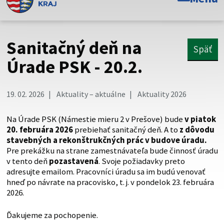
Toto je oficiálna webová stránka Prešovského
samosprávneho kraja. Oficiálne stránky využívajú doménu
psk.sk.
Sanitačný deň na
Späť
Táto stránka je zabezpečená
Úrade PSK - 20.2.
Buďte pozorní a vždy sa uistite, že zdieľate informácie iba
cez zabezpečenú webovú stránku. Zabezpečená stránka
19. 02. 2026
Aktuality – aktuálne
Aktuality 2026
vždy začína https:// pred názvom domény webového sídla.
Na Úrade PSK (Námestie mieru 2 v Prešove) bude
v piatok
20. februára 2026
prebiehať sanitačný deň. A to
z dôvodu
stavebných a rekonštrukčných prác v budove úradu.
Pre prekážku na strane zamestnávateľa bude činnosť úradu
v tento deň
pozastavená
. Svoje požiadavky preto
adresujte emailom. Pracovníci úradu sa im budú venovať
hneď po návrate na pracovisko, t. j. v pondelok 23. februára
2026.
Ďakujeme za pochopenie.