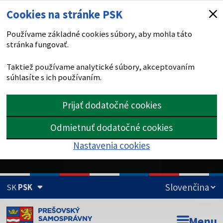
Cookies na stránke PSK
Používame základné cookies súbory, aby mohla táto
stránka fungovať.
Taktiež používame analytické súbory, akceptovaním
súhlasíte s ich používaním.
Prijať dodatočné cookies
Odmietnuť dodatočné cookies
Nastavenia cookies
SK
PSK
Doména psk.sk je oficiálna
Menu