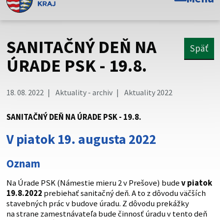
Toto je oficiálna webová stránka Prešovského
samosprávneho kraja. Oficiálne stránky využívajú doménu
psk.sk.
SANITAČNÝ DEŇ NA
Späť
Táto stránka je zabezpečená
ÚRADE PSK - 19.8.
Buďte pozorní a vždy sa uistite, že zdieľate informácie iba
cez zabezpečenú webovú stránku. Zabezpečená stránka
18. 08. 2022
Aktuality - archiv
Aktuality 2022
vždy začína https:// pred názvom domény webového sídla.
SANITAČNÝ DEŇ NA ÚRADE PSK - 19.8.
V piatok 19. augusta 2022
Oznam
Na Úrade PSK (Námestie mieru 2 v Prešove) bude
v piatok
19.8.2022
prebiehať sanitačný deň. A to z dôvodu väčších
stavebných prác v budove úradu. Z dôvodu prekážky
na strane zamestnávateľa bude činnosť úradu v tento deň