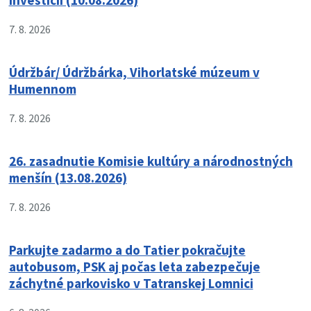
investícií (10.08.2026)
7. 8. 2026
Údržbár/ Údržbárka, Vihorlatské múzeum v
Humennom
7. 8. 2026
26. zasadnutie Komisie kultúry a národnostných
menšín (13.08.2026)
7. 8. 2026
Parkujte zadarmo a do Tatier pokračujte
autobusom, PSK aj počas leta zabezpečuje
záchytné parkovisko v Tatranskej Lomnici