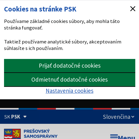
Cookies na stránke PSK
Používame základné cookies súbory, aby mohla táto
stránka fungovať.
Taktiež používame analytické súbory, akceptovaním
súhlasíte s ich používaním.
Prijať dodatočné cookies
Odmietnuť dodatočné cookies
Nastavenia cookies
SK
PSK
Doména psk.sk je oficiálna
Menu