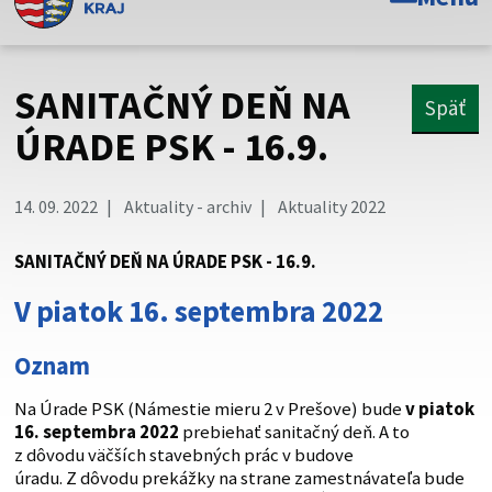
Toto je oficiálna webová stránka Prešovského
samosprávneho kraja. Oficiálne stránky využívajú doménu
psk.sk.
SANITAČNÝ DEŇ NA
Späť
Táto stránka je zabezpečená
ÚRADE PSK - 16.9.
Buďte pozorní a vždy sa uistite, že zdieľate informácie iba
cez zabezpečenú webovú stránku. Zabezpečená stránka
14. 09. 2022
Aktuality - archiv
Aktuality 2022
vždy začína https:// pred názvom domény webového sídla.
SANITAČNÝ DEŇ NA ÚRADE PSK - 16.9.
V piatok 16. septembra 2022
Oznam
Na Úrade PSK (Námestie mieru 2 v Prešove) bude
v piatok
16. septembra 2022
prebiehať sanitačný deň. A to
z dôvodu väčších stavebných prác v budove
úradu. Z dôvodu prekážky na strane zamestnávateľa bude