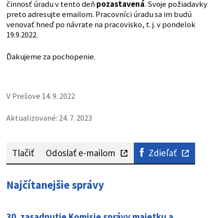
činnosť úradu v tento deň
pozastavená
. Svoje požiadavky
preto adresujte emailom. Pracovníci úradu sa im budú
venovať hneď po návrate na pracovisko, t. j. v pondelok
19.9.2022.
Ďakujeme za pochopenie.
V Prešove 14. 9. 2022
Aktualizované: 24. 7. 2023
Tlačiť
Odoslať e-mailom
Zdieľať
Najčítanejšie správy
30. zasadnutie Komisie správy majetku a