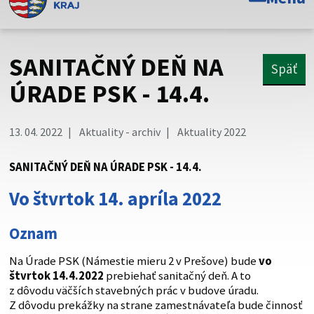
Toto je oficiálna webová stránka Prešovského
samosprávneho kraja. Oficiálne stránky využívajú doménu
psk.sk.
SANITAČNÝ DEŇ NA
Späť
Táto stránka je zabezpečená
ÚRADE PSK - 14.4.
Buďte pozorní a vždy sa uistite, že zdieľate informácie iba
cez zabezpečenú webovú stránku. Zabezpečená stránka
13. 04. 2022
Aktuality - archiv
Aktuality 2022
vždy začína https:// pred názvom domény webového sídla.
SANITAČNÝ DEŇ NA ÚRADE PSK - 14.4.
Vo štvrtok 14. apríla 2022
Oznam
Na Úrade PSK (Námestie mieru 2 v Prešove) bude
vo
štvrtok 14.4.2022
prebiehať sanitačný deň. A to
z dôvodu väčších stavebných prác v budove úradu.
Z dôvodu prekážky na strane zamestnávateľa bude činnosť