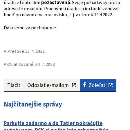
úradu v tento deň
pozastavená
. Svoje požiadavky preto
adresujte emailom. Pracovníci úradu sa im budú venovať
hneď po návrate na pracovisko, t. j. v utorok 19.4.2022.
Ďakujeme za pochopenie.
V Prešove 13. 4. 2022
Aktualizované: 24. 7. 2023
Tlačiť
Odoslať e-mailom
Zdieľať
Najčítanejšie správy
Parkujte zadarmo a do Tatier pokračujte