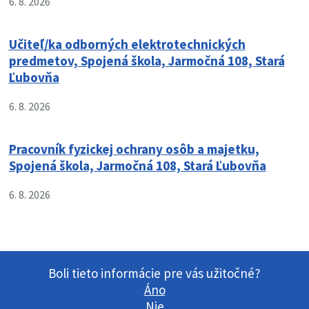
6. 8. 2026
Učiteľ/ka odborných elektrotechnických
predmetov, Spojená škola, Jarmočná 108, Stará
Ľubovňa
6. 8. 2026
Pracovník fyzickej ochrany osôb a majetku,
Spojená škola, Jarmočná 108, Stará Ľubovňa
6. 8. 2026
Boli tieto informácie pre vás užitočné?
Áno
Nie