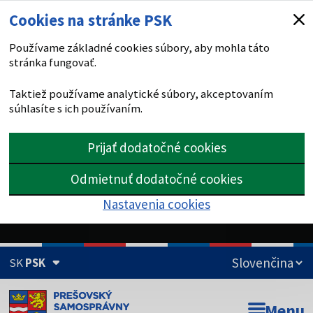
Cookies na stránke PSK
Používame základné cookies súbory, aby mohla táto
stránka fungovať.
Taktiež používame analytické súbory, akceptovaním
súhlasíte s ich používaním.
Prijať dodatočné cookies
Odmietnuť dodatočné cookies
Nastavenia cookies
SK
PSK
Doména psk.sk je oficiálna
Menu