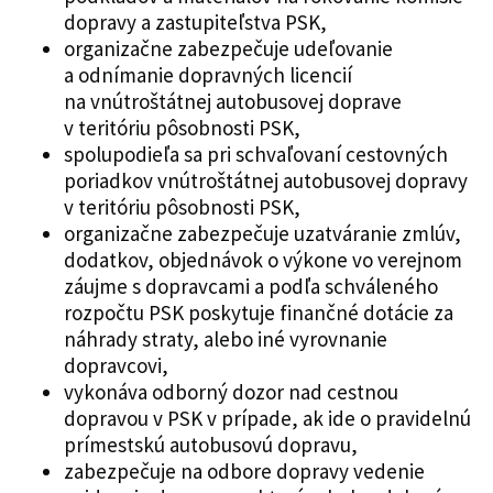
dopravy a zastupiteľstva PSK,
organizačne zabezpečuje udeľovanie
a odnímanie dopravných licencií
na vnútroštátnej autobusovej doprave
v teritóriu pôsobnosti PSK,
spolupodieľa sa pri schvaľovaní cestovných
poriadkov vnútroštátnej autobusovej dopravy
v teritóriu pôsobnosti PSK,
organizačne zabezpečuje uzatváranie zmlúv,
dodatkov, objednávok o výkone vo verejnom
záujme s dopravcami a podľa schváleného
rozpočtu PSK poskytuje finančné dotácie za
náhrady straty, alebo iné vyrovnanie
dopravcovi,
vykonáva odborný dozor nad cestnou
dopravou v PSK v prípade, ak ide o pravidelnú
prímestskú autobusovú dopravu,
zabezpečuje na odbore dopravy vedenie