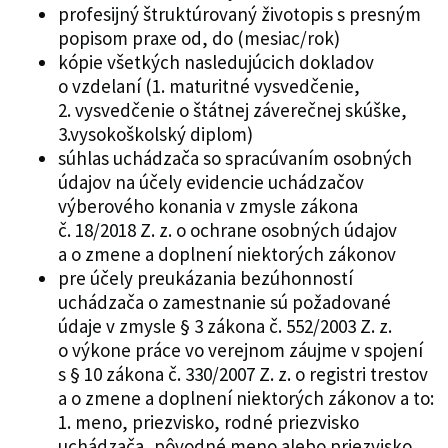
profesijný štruktúrovaný životopis s presným
popisom praxe od, do (mesiac/rok)
kópie všetkých nasledujúcich dokladov
o vzdelaní (1. maturitné vysvedčenie,
2. vysvedčenie o štátnej záverečnej skúške,
3.vysokoškolský diplom)
súhlas uchádzača so spracúvaním osobných
údajov na účely evidencie uchádzačov
výberového konania v zmysle zákona
č. 18/2018 Z. z. o ochrane osobných údajov
a o zmene a doplnení niektorých zákonov
pre účely preukázania bezúhonností
uchádzača o zamestnanie sú požadované
údaje v zmysle § 3 zákona č. 552/2003 Z. z.
o výkone práce vo verejnom záujme v spojení
s § 10 zákona č. 330/2007 Z. z. o registri trestov
a o zmene a doplnení niektorých zákonov a to:
1. meno, priezvisko, rodné priezvisko
uchádzača, pôvodné meno alebo priezvisko,