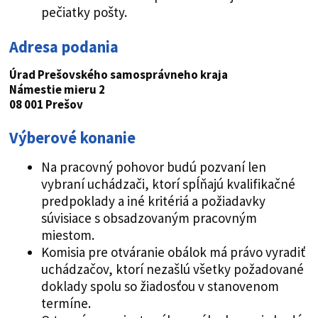
pečiatky pošty.
Adresa podania
Úrad Prešovského samosprávneho kraja
Námestie mieru 2
08 001 Prešov
Výberové konanie
Na pracovný pohovor budú pozvaní len
vybraní uchádzači, ktorí spĺňajú kvalifikačné
predpoklady a iné kritériá a požiadavky
súvisiace s obsadzovaným pracovným
miestom.
Komisia pre otváranie obálok má právo vyradiť
uchádzačov, ktorí nezašlú všetky požadované
doklady spolu so žiadosťou v stanovenom
termíne.