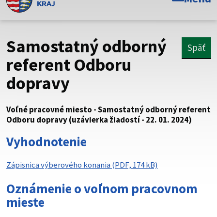
Toto je oficiálna webová stránka Prešovského
samosprávneho kraja. Oficiálne stránky využívajú doménu
psk.sk.
Samostatný odborný
Späť
Táto stránka je zabezpečená
referent Odboru
dopravy
Buďte pozorní a vždy sa uistite, že zdieľate informácie iba
cez zabezpečenú webovú stránku. Zabezpečená stránka
vždy začína https:// pred názvom domény webového sídla.
Voľné pracovné miesto - Samostatný odborný referent
Odboru dopravy (uzávierka žiadostí - 22. 01. 2024)
Vyhodnotenie
Zápisnica výberového konania (PDF, 174 kB)
Oznámenie o voľnom pracovnom
mieste