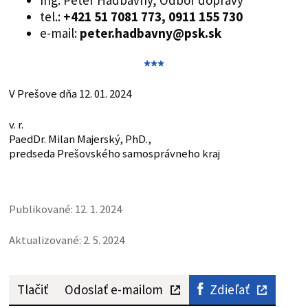
Ing. Peter Hadbavný, Odbor dopravy
tel.:
+421 51 7081 773, 0911 155 730
e-mail:
peter.hadbavny@psk.sk
***
V Prešove dňa 12. 01. 2024
v. r.
PaedDr. Milan Majerský, PhD.,
predseda Prešovského samosprávneho kraj
Publikované: 12. 1. 2024
Aktualizované: 2. 5. 2024
Tlačiť
Odoslať e-mailom
Zdieľať