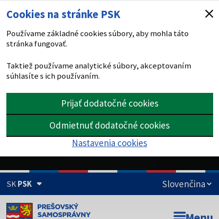
Cookies na stránke PSK
Používame základné cookies súbory, aby mohla táto
stránka fungovať.
Taktiež používame analytické súbory, akceptovaním
súhlasíte s ich používaním.
Prijať dodatočné cookies
Odmietnuť dodatočné cookies
Nastavenia cookies
SK
PSK
Doména psk.sk je oficiálna
Menu