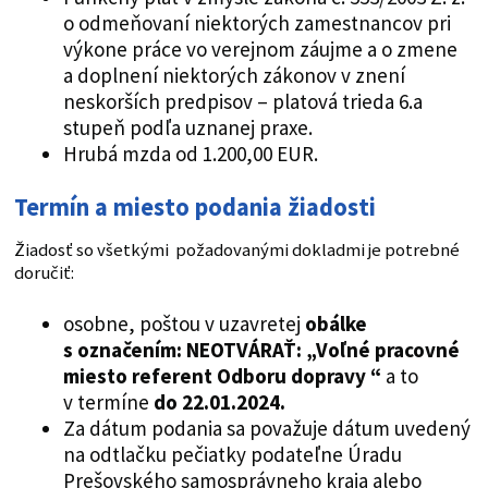
o odmeňovaní niektorých zamestnancov pri
výkone práce vo verejnom záujme a o zmene
a doplnení niektorých zákonov v znení
neskorších predpisov – platová trieda 6.a
stupeň podľa uznanej praxe.
Hrubá mzda od 1.200,00 EUR.
Termín a miesto podania žiadosti
Žiadosť so všetkými požadovanými dokladmi je potrebné
doručiť:
osobne, poštou v uzavretej
obálke
s označením: NEOTVÁRAŤ: „Voľné pracovné
miesto referent Odboru dopravy “
a to
v termíne
do 22.01.2024.
Za dátum podania sa považuje dátum uvedený
na odtlačku pečiatky podateľne Úradu
Prešovského samosprávneho kraja alebo