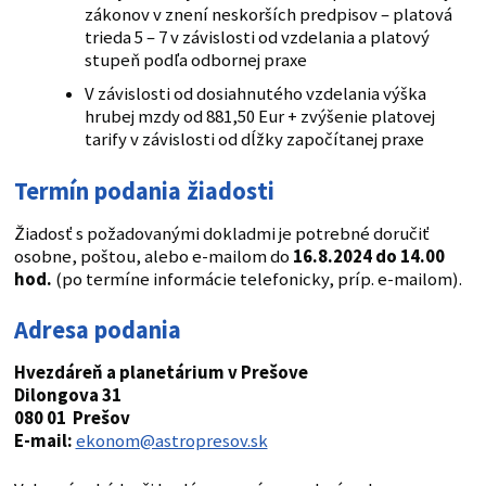
zákonov v znení neskorších predpisov – platová
trieda 5 – 7 v závislosti od vzdelania a platový
stupeň podľa odbornej praxe
V závislosti od dosiahnutého vzdelania výška
hrubej mzdy od 881,50 Eur + zvýšenie platovej
tarify v závislosti od dĺžky započítanej praxe
Termín podania žiadosti
Žiadosť s požadovanými dokladmi je potrebné doručiť
osobne, poštou, alebo e-mailom do
16.8.2024 do 14.00
hod.
(po termíne informácie telefonicky, príp. e-mailom).
Adresa podania
Hvezdáreň a planetárium v Prešove
Dilongova 31
080 01 Prešov
E-mail:
ekonom@astropresov.sk