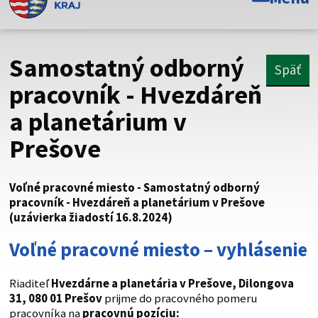
Toto je oficiálna webová stránka Prešovského
samosprávneho kraja. Oficiálne stránky využívajú doménu
psk.sk.
Samostatný odborný
Späť
Táto stránka je zabezpečená
pracovník - Hvezdáreň
a planetárium v
Buďte pozorní a vždy sa uistite, že zdieľate informácie iba
cez zabezpečenú webovú stránku. Zabezpečená stránka
Prešove
vždy začína https:// pred názvom domény webového sídla.
Voľné pracovné miesto - Samostatný odborný
pracovník - Hvezdáreň a planetárium v Prešove
(uzávierka žiadostí 16.8.2024)
Voľné pracovné miesto – vyhlásenie
Riaditeľ
Hvezdárne a planetária v Prešove, Dilongova
31, 080 01 Prešov
prijme do pracovného pomeru
pracovníka na
pracovnú pozíciu: