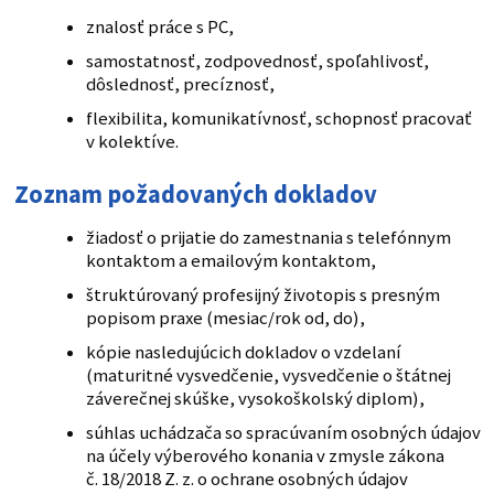
znalosť práce s PC,
samostatnosť, zodpovednosť, spoľahlivosť,
dôslednosť, precíznosť,
flexibilita, komunikatívnosť, schopnosť pracovať
v kolektíve.
Zoznam požadovaných dokladov
žiadosť o prijatie do zamestnania s telefónnym
kontaktom a emailovým kontaktom,
štruktúrovaný profesijný životopis s presným
popisom praxe (mesiac/rok od, do),
kópie nasledujúcich dokladov o vzdelaní
(maturitné vysvedčenie, vysvedčenie o štátnej
záverečnej skúške, vysokoškolský diplom),
súhlas uchádzača so spracúvaním osobných údajov
na účely výberového konania v zmysle zákona
č. 18/2018 Z. z. o ochrane osobných údajov