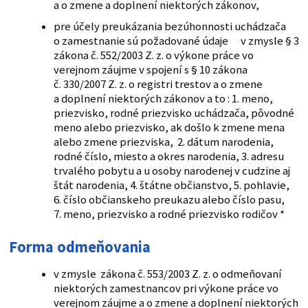
a o zmene a doplnení niektorých zákonov,
pre účely preukázania bezúhonnosti uchádzača
o zamestnanie sú požadované údaje v zmysle § 3
zákona č. 552/2003 Z. z. o výkone práce vo
verejnom záujme v spojení s § 10 zákona
č. 330/2007 Z. z. o registri trestov a o zmene
a doplnení niektorých zákonov a to : 1. meno,
priezvisko, rodné priezvisko uchádzača, pôvodné
meno alebo priezvisko, ak došlo k zmene mena
alebo zmene priezviska, 2. dátum narodenia,
rodné číslo, miesto a okres narodenia, 3. adresu
trvalého pobytu a u osoby narodenej v cudzine aj
štát narodenia, 4. štátne občianstvo, 5. pohlavie,
6. číslo občianskeho preukazu alebo číslo pasu,
7. meno, priezvisko a rodné priezvisko rodičov *
Forma odmeňovania
v zmysle zákona č. 553/2003 Z. z. o odmeňovaní
niektorých zamestnancov pri výkone práce vo
verejnom záujme a o zmene a doplnení niektorých