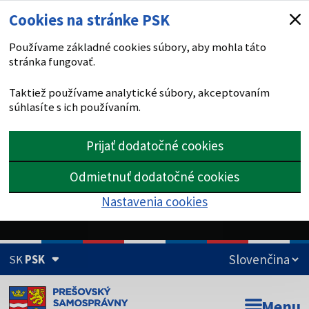
Cookies na stránke PSK
Používame základné cookies súbory, aby mohla táto
stránka fungovať.
Taktiež používame analytické súbory, akceptovaním
súhlasíte s ich používaním.
Prijať dodatočné cookies
Odmietnuť dodatočné cookies
Nastavenia cookies
SK
PSK
Doména psk.sk je oficiálna
Menu