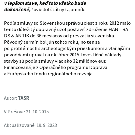
v lepšom stave, keď toto všetko bude
dokončené,“
uviedol štátny tajomník.
Podľa zmluvy so Slovenskou správou ciest z roku 2012 malo
tento dôležitý dopravný uzol postaviť združenie HANT BA
DS & ANTIK do 36 mesiacov od prevzatia staveniska.
Pôvodný termín bol jún tohto roku, no ten sa
po problémoch s archeologickým prieskumom a vlaňajšími
povodňami upravil na október 2015. Investičné náklady
stavby sú podľa zmluvy viac ako 32 miliónov eur.
Financovaná je z Operačného programu Doprava
a Európskeho fondu regionálneho rozvoja.
Autor:
TASR
V Prešove 21. 10. 2015
Aktualizované: 19. 9. 2023