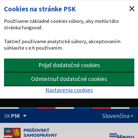
Cookies na stránke PSK
Používame základné cookies súbory, aby mohla táto
stránka fungovať.
Taktiež používame analytické súbory, akceptovaním
súhlasíte s ich používaním.
Prijať dodatočné cookies
Odmietnuť dodatočné cookies
Nastavenia cookies
SK
PSK
Doména psk.sk je oficiálna
Menu