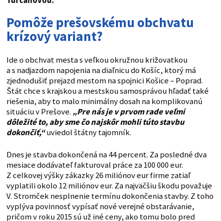
Turčanovou.
Pomôže prešovskému obchvatu
krízový variant?
Ide o obchvat mesta s veľkou okružnou križovatkou
a s nadjazdom napojenia na diaľnicu do Košíc, ktorý má
zjednodušiť prejazd mestom na spojnici Košice – Poprad.
Štát chce s krajskou a mestskou samosprávou hľadať také
riešenia, aby to malo minimálny dosah na komplikovanú
situáciu v Prešove.
„Pre nás je v prvom rade veľmi
dôležité to, aby sme čo najskôr mohli túto stavbu
dokončiť,“
uviedol štátny tajomník.
Dnes je stavba dokončená na 44 percent. Za posledné dva
mesiace dodávateľ fakturoval práce za 100 000 eur.
Z celkovej výšky zákazky 26 miliónov eur firme zatiaľ
vyplatili okolo 12 miliónov eur. Za najväčšiu škodu považuje
V. Stromček nesplnenie termínu dokončenia stavby. Z toho
vyplýva povinnosť vypísať nové verejné obstarávanie,
pričom v roku 2015 sú už iné ceny, ako tomu bolo pred