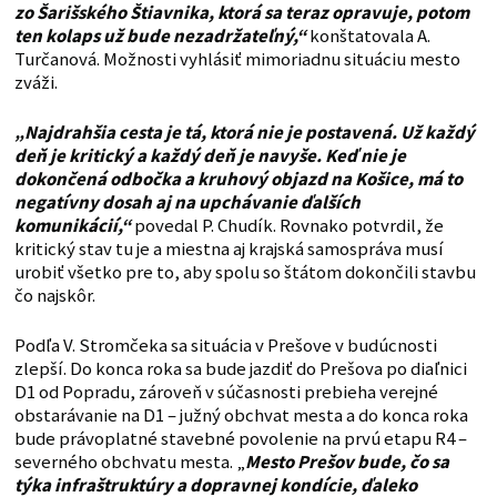
zo Šarišského Štiavnika, ktorá sa teraz opravuje, potom
ten kolaps už bude nezadržateľný,“
konštatovala A.
Turčanová. Možnosti vyhlásiť mimoriadnu situáciu mesto
zváži.
„Najdrahšia cesta je tá, ktorá nie je postavená. Už každý
deň je kritický a každý deň je navyše. Keď nie je
dokončená odbočka a kruhový objazd na Košice, má to
negatívny dosah aj na upchávanie ďalších
komunikácií,“
povedal P. Chudík. Rovnako potvrdil, že
kritický stav tu je a miestna aj krajská samospráva musí
urobiť všetko pre to, aby spolu so štátom dokončili stavbu
čo najskôr.
Podľa V. Stromčeka sa situácia v Prešove v budúcnosti
zlepší. Do konca roka sa bude jazdiť do Prešova po diaľnici
D1 od Popradu, zároveň v súčasnosti prebieha verejné
obstarávanie na D1 – južný obchvat mesta a do konca roka
bude právoplatné stavebné povolenie na prvú etapu R4 –
severného obchvatu mesta. „
Mesto Prešov bude, čo sa
týka infraštruktúry a dopravnej kondície, ďaleko