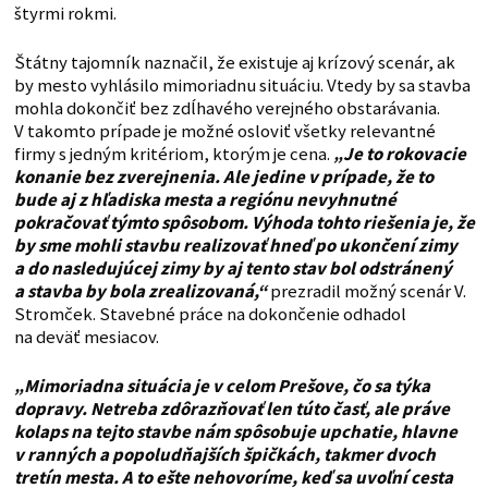
štyrmi rokmi.
Štátny tajomník naznačil, že existuje aj krízový scenár, ak
by mesto vyhlásilo mimoriadnu situáciu. Vtedy by sa stavba
mohla dokončiť bez zdĺhavého verejného obstarávania.
V takomto prípade je možné osloviť všetky relevantné
firmy s jedným kritériom, ktorým je cena.
„Je to rokovacie
konanie bez zverejnenia. Ale jedine v prípade, že to
bude aj z hľadiska mesta a regiónu nevyhnutné
pokračovať týmto spôsobom. Výhoda tohto riešenia je, že
by sme mohli stavbu realizovať hneď po ukončení zimy
a do nasledujúcej zimy by aj tento stav bol odstránený
a stavba by bola zrealizovaná,“
prezradil možný scenár V.
Stromček. Stavebné práce na dokončenie odhadol
na deväť mesiacov.
„Mimoriadna situácia je v celom Prešove, čo sa týka
dopravy. Netreba zdôrazňovať len túto časť, ale práve
kolaps na tejto stavbe nám spôsobuje upchatie, hlavne
v ranných a popoludňajších špičkách, takmer dvoch
tretín mesta. A to ešte nehovoríme, keď sa uvoľní cesta