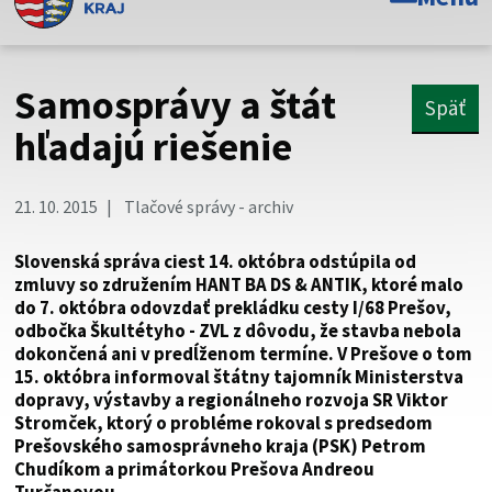
Toto je oficiálna webová stránka Prešovského
samosprávneho kraja. Oficiálne stránky využívajú doménu
psk.sk.
Samosprávy a štát
Späť
Táto stránka je zabezpečená
hľadajú riešenie
Buďte pozorní a vždy sa uistite, že zdieľate informácie iba
cez zabezpečenú webovú stránku. Zabezpečená stránka
21. 10. 2015
Tlačové správy - archiv
vždy začína https:// pred názvom domény webového sídla.
Slovenská správa ciest 14. októbra odstúpila od
zmluvy so združením HANT BA DS & ANTIK, ktoré malo
do 7. októbra odovzdať prekládku cesty I/68 Prešov,
odbočka Škultétyho - ZVL z dôvodu, že stavba nebola
dokončená ani v predĺženom termíne. V Prešove o tom
15. októbra informoval štátny tajomník Ministerstva
dopravy, výstavby a regionálneho rozvoja SR Viktor
Stromček, ktorý o probléme rokoval s predsedom
Prešovského samosprávneho kraja (PSK) Petrom
Chudíkom a primátorkou Prešova Andreou