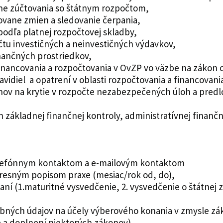
ne zúčtovania so štátnym rozpočtom,
ovane zmien a sledovanie čerpania,
odľa platnej rozpočtovej skladby,
čtu investičných a neinvestičných výdavkov,
nančných prostriedkov,
nancovania a rozpočtovania v OvZP vo väzbe na zákon 
idiel a opatrení v oblasti rozpočtovania a financovani
hov na krytie v rozpočte nezabezpečených úloh a predl
 základnej finančnej kontroly, administratívnej finančn
 telefónnym kontaktom a e-mailovým kontaktom
 presným popisom praxe (mesiac/rok od, do),
ní (1.maturitné vysvedčenie, 2. vysvedčenie o štátnej 
ných údajov na účely výberového konania v zmysle záko
 a doplnení niektorých zákonov)