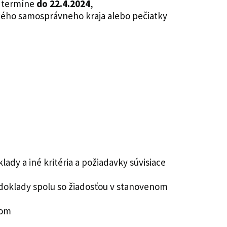
v termíne
do 22.4.2024
,
kého samosprávneho kraja alebo pečiatky
dy a iné kritéria a požiadavky súvisiace
 doklady spolu so žiadosťou v stanovenom
lom