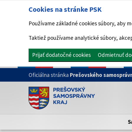
Cookies na stránke PSK
Používame základné cookies súbory, aby mo
Taktiež používame analytické súbory, akcep
Prijať dodatočné cookies
Odmietnuť do
PRESKOČIŤ NA HLAVNÝ OBSAH
Oficiálna stránka
Prešovského samosprávn
Doména psk.sk je oficiálna
Toto je oficiálna webová stránka Prešovsk
Oficiálne stránky využívajú doménu psk.sk.
S