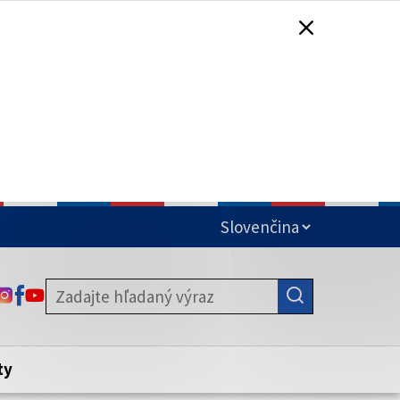
čená
ODKAZ SA OTVORÍ NA NOVEJ KARTE
ODKAZ SA OTVORÍ NA NOVEJ KARTE
ODKAZ SA OTVORÍ NA NOVEJ KARTE
stite, že zdieľate informácie iba cez
nku. Zabezpečená stránka vždy začína
ény webového sídla.
ty