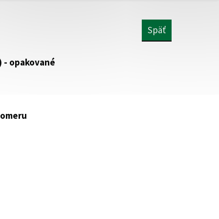
Späť
) - opakované
pomeru