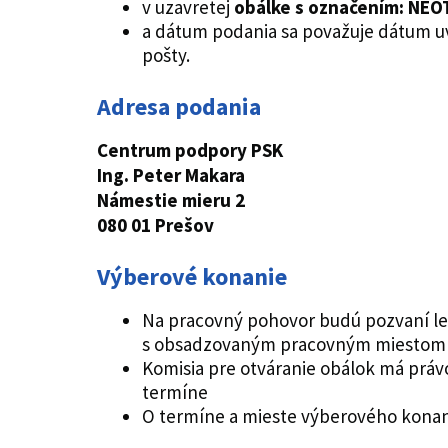
v uzavretej
obálke s označením: NE
a dátum podania sa považuje dátum u
pošty.
Adresa podania
Centrum podpory PSK
Ing. Peter Makara
Námestie mieru 2
080 01 Prešov
Výberové konanie
Na pracovný pohovor budú pozvaní len 
s obsadzovaným pracovným miestom a
Komisia pre otváranie obálok má práv
termíne
O termíne a mieste výberového konan