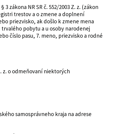
 3 zákona NR SR č. 552/2003 Z. z. (zákon
egistri trestov a o zmene a doplnení
lebo priezvisko, ak došlo k zmene mena
u trvalého pobytu a u osoby narodenej
lebo číslo pasu, 7. meno, priezvisko a rodné
. z. o odmeňovaní niektorých
vského samosprávneho kraja na adrese