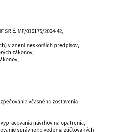
MF SR č. MF/010175/2004-42,
ch) v znení neskorších predpisov,
torých zákonov,
zákonov,
ezpečovanie včasného zostavenia
vypracovania návrhov na opatrenia,
ečovanie správneho vedenia zúčtovaných