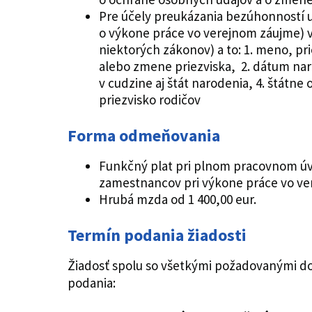
Pre účely preukázania bezúhonností u
o výkone práce vo verejnom záujme) v s
niektorých zákonov) a to: 1. meno, p
alebo zmene priezviska, 2. dátum naro
v cudzine aj štát narodenia, 4. štátne
priezvisko rodičov
Forma odmeňovania
Funkčný plat pri plnom pracovnom úv
zamestnancov pri výkone práce vo ver
Hrubá mzda od 1 400,00 eur.
Termín podania žiadosti
Žiadosť spolu so všetkými požadovanými d
podania: