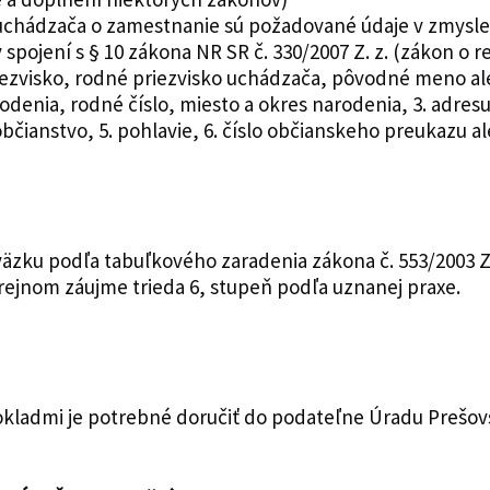
chádzača o zamestnanie sú požadované údaje v zmysle §
pojení s § 10 zákona NR SR č. 330/2007 Z. z. (zákon o r
riezvisko, rodné priezvisko uchádzača, pôvodné meno a
denia, rodné číslo, miesto a okres narodenia, 3. adres
 občianstvo, 5. pohlavie, 6. číslo občianskeho preukazu a
äzku podľa tabuľkového zaradenia zákona č. 553/2003 Z
ejnom záujme trieda 6, stupeň podľa uznanej praxe.
okladmi je potrebné doručiť do podateľne Úradu Prešo