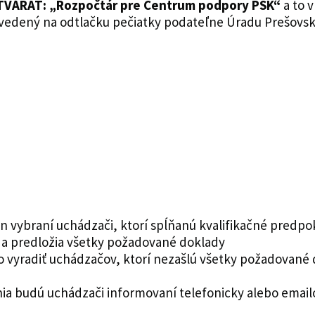
OTVÁRAŤ: „Rozpočtár pre Centrum podpory PSK“
a to 
vedený na odtlačku pečiatky podateľne Úradu Prešovs
vybraní uchádzači, ktorí spĺňanú kvalifikačné predpokla
 predložia všetky požadované doklady
o vyradiť uchádzačov, ktorí nezašlú všetky požadované
ia budú uchádzači informovaní telefonicky alebo emai