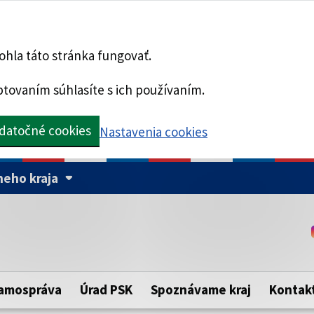
hla táto stránka fungovať.
tovaním súhlasíte s ich používaním.
datočné cookies
Nastavenia cookies
eho kraja
Táto stránka je zabezpe
Buďte pozorní a vždy sa ui
ého samosprávneho kraja.
zabezpečenú webovú strá
https:// pred názvom dom
amospráva
Úrad PSK
Spoznávame kraj
Kontak