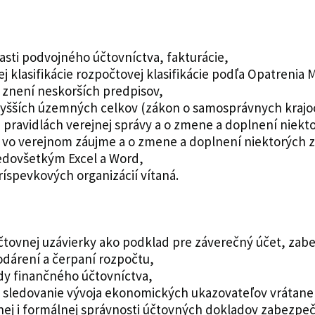
lasti podvojného účtovníctva, fakturácie,
 klasifikácie rozpočtovej klasifikácie podľa Opatrenia 
v znení neskorších predpisov,
 vyšších územných celkov (zákon o samosprávnych krajo
h pravidlách verejnej správy a o zmene a doplnení niek
ce vo verejnom záujme a o zmene a doplnení niektorých 
redovšetkým Excel a Word,
íspevkových organizácií vítaná.
čtovnej uzávierky ako podklad pre záverečný účet, zab
dárení a čerpaní rozpočtu,
dy finančného účtovníctva,
sledovanie vývoja ekonomických ukazovateľov vrátane 
cnej i formálnej správnosti účtovných dokladov zabezp