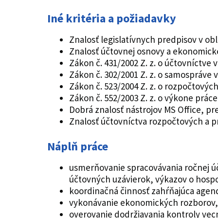
Iné kritéria a požiadavky
Znalosť legislatívnych predpisov v ob
Znalosť účtovnej osnovy a ekonomickej
Zákon č. 431/2002 Z. z. o účtovníctve 
Zákon č. 302/2001 Z. z. o samospráve
Zákon č. 523/2004 Z. z. o rozpočtovýc
Zákon č. 552/2003 Z. z. o výkone prá
Dobrá znalosť nástrojov MS Office, p
Znalosť účtovníctva rozpočtových a pr
Náplň práce
usmerňovanie spracovávania ročnej ú
účtovných uzávierok, výkazov o hospo
koordinačná činnosť zahŕňajúca agen
vykonávanie ekonomických rozborov, 
overovanie dodržiavania kontroly ve