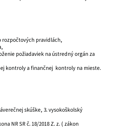
o rozpočtových pravidlách,
a,
oženie požiadaviek na ústredný orgán za
ej kontroly a finančnej kontroly na mieste.
záverečnej skúške, 3. vysokoškolský
na NR SR č. 18/2018 Z. z. ( zákon