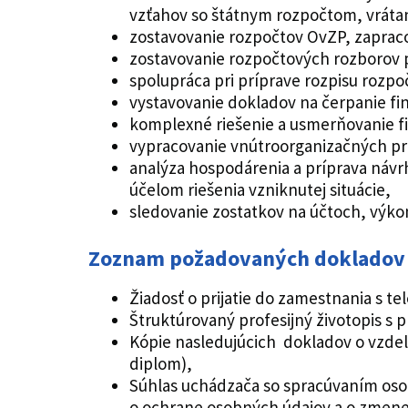
vzťahov so štátnym rozpočtom, vráta
zostavovanie rozpočtov OvZP, zaprac
zostavovanie rozpočtových rozborov p
spolupráca pri príprave rozpisu rozpo
vystavovanie dokladov na čerpanie fi
komplexné riešenie a usmerňovanie fi
vypracovanie vnútroorganizačných prav
analýza hospodárenia a príprava návr
účelom riešenia vzniknutej situácie,
sledovanie zostatkov na účtoch, výkon
Zoznam požadovaných dokladov
Žiadosť o prijatie do zamestnania s
Štruktúrovaný profesijný životopis s
Kópie nasledujúcich dokladov o vzdela
diplom),
Súhlas uchádzača so spracúvaním osob
o ochrane osobných údajov a o zmene