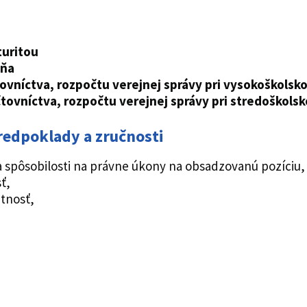
turitou
pňa
tovníctva, rozpočtu verejnej správy
pri vysokoškolsk
čtovníctva, rozpočtu verejnej správy
pri stredoškols
redpoklady a zručnosti
 spôsobilosti na právne úkony na obsadzovanú pozíciu,
ť,
tnosť,