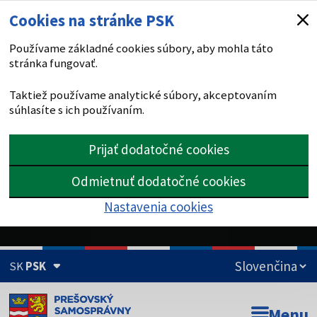
Cookies na stránke PSK
Používame základné cookies súbory, aby mohla táto
stránka fungovať.
Taktiež používame analytické súbory, akceptovaním
súhlasíte s ich používaním.
Prijať dodatočné cookies
Odmietnuť dodatočné cookies
Nastavenia cookies
SK
PSK
Doména psk.sk je oficiálna
Menu