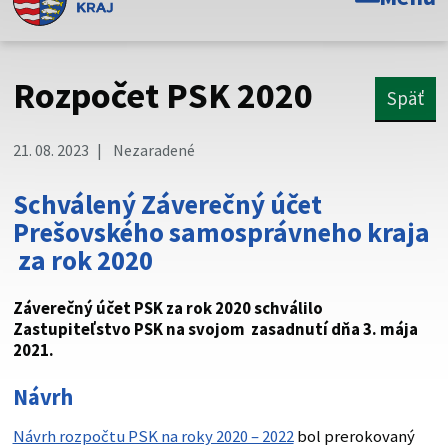
Toto je oficiálna webová stránka Prešovského
samosprávneho kraja. Oficiálne stránky využívajú doménu
psk.sk.
Rozpočet PSK 2020
Späť
Táto stránka je zabezpečená
21. 08. 2023
Nezaradené
Buďte pozorní a vždy sa uistite, že zdieľate informácie iba
cez zabezpečenú webovú stránku. Zabezpečená stránka
Schválený Záverečný účet
vždy začína https:// pred názvom domény webového sídla.
Prešovského samosprávneho kraja
za rok 2020
Záverečný účet PSK za rok 2020 schválilo
Zastupiteľstvo PSK na svojom zasadnutí dňa 3. mája
2021.
Návrh
Návrh rozpočtu PSK na roky 2020 – 2022
bol prerokovaný