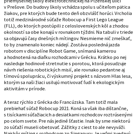
priemyselnej školy elektrotechnickej na Plzenskej ulici
v Prešove. Do budovy školy vchádza spolu s učiteľom pätica
žiakov, pre ktorých bude tento deň obzvlášť horúci. Vrcholia
totiž medzinárodné súťaže Robocup a First Lego League
(FLL), do ktorých postúpili z celoslovenských kôl a zhodou
okolností sa obe konajú v rovnakom týždni. Na tabuli v triede
sa objavujú časy dnešných mítingov. Nesmieme nič zmeškať,
to by znamenalo koniec nádejí. Zostáva posledná jazda
robotom v disciplíne Robot Game, snímaná kamerou
a hodnotená na diaľku rozhodcami v Grécku. Krátko po nej
nasleduje hodinové stretnutie s porotou, ktorá posudzuje
návrh riešenia robotických misií, ale rovnako pedantne aj
tímovú spoluprácu, či výskumný projekt s názvom Hlas lesa,
ktorým sa naši žiaci usilujú motivovať ľudí k ekologickým
aktivitám v prírode.
A teraz rýchlo z Grécka do Francúzska. Tam totiž mala
prebiehať súťaž Robocup 2021. Koná sa však iba dištančne,
s tisíckami súťažiacich a desiatkami rozhodcov roztrúsenými
po celom svete. Pre nás jediné šťastie. Inak by sme niektorú
zo súťaží museli obetovať. Zážitky z ciest to ale nevyváži.
Najskôr míting s rozhodcom zo Singapuru. Je veľmi zvedavý