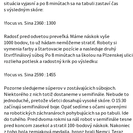
situácia vyjasní a po 8 minútach sa na tabuli zastaví čas
s výsledným skóre:
!focus vs. Sina 2360 : 1300
Radosť pred odvetou preveľká. Máme náskok vyše
1000 bodov, to už hádam nemôžeme stratiť. Roboty si
vymenia farby a štartovacie pozície a nasleduje druhý
štvrťfinálový súboj. Po 8 minútach sa školou na Plzenskej ulici
rozlieha potlesk a radostný krik po výsledku:
!focus vs. Sina 2590 : 1455
Pozorne sledujeme súperov v zostávajúcich súbojoch.
Niektorého z nich totiž dostaneme v semifinále. Nebude to
jednoduché, pretože všetci dosahujú vysoké skóre. O 15:30
začínajú semifinálové boje. Opäť sedíme s očami uprenými
na robotických záchranároch pohybujúcich sa po tabuli. Ide
do tuhého. Pred dvoma rokmi sa náš robot v semifinále tesne
pred koncom zasekol a stratil 100-bodový náskok. Nakoniec
z toho bola zemiaková medaila, bronz brali Nemci. Teraz