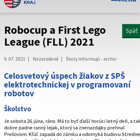
Toto je oficiálna webová stránka Prešovského
samosprávneho kraja. Oficiálne stránky využívajú doménu
psk.sk.
Robocup a First Lego
Späť
Táto stránka je zabezpečená
League (FLL) 2021
Buďte pozorní a vždy sa uistite, že zdieľate informácie iba
cez zabezpečenú webovú stránku. Zabezpečená stránka
9. 07. 2021
Nezaradené
Školy informujú - archiv
vždy začína https:// pred názvom domény webového sídla.
Celosvetový úspech žiakov z SPŠ
elektrotechnickej v programovaní
robotov
Školstvo
Je sobota 26. júna, ráno. Má to byť ďalší horúci letný deň, a ta
dobre padne ranný lejak, ktorý sa znenazdajky prehnal
Prešovom. Kľúč zapadá do zámku a odomyká budovu Stredne