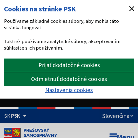
Cookies na stránke PSK
Používame základné cookies súbory, aby mohla táto
stránka fungovať.
Taktiež používame analytické súbory, akceptovaním
súhlasíte s ich používaním.
Prijať dodatočné cookies
Odmietnuť dodatočné cookies
Nastavenia cookies
SK
PSK
Doména psk.sk je oficiálna
Menu