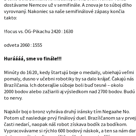
dostávame Nemcov už v semifinále. A znova je to súboj dlho
vyrovnaný. Nakoniec sa naše semifinálové zápasy končia
takto:
!focus vs. ÖG-Pikachu 2420 : 1630
odveta 2060 : 1555
Huráááá, sme vo finále!!!
Minúty do 16:20, kedy štartujú boje o medaily, ubiehajú veľmi
pomaly, dusno v učebni robotiky by sa dalo krájať. Čakajú nás
Brazílčania. Ich doterajšie súboje boli buď tesné – okolo
2000 bodov alebo zažiarili aj výsledkom nad 2700 bodov. Budú
to nervy.
Najskôr boj o bronz vyhráva druhý iránsky tím Negaahe No.
Potom už nasleduje prvý finálový duel. Brazílčanom sa v prvej
časti nedarí, naopak náš robot získava bodík za bodíkom.
Vypracovávame si rýchlo 600 bodový náskok, a ten sa nám dar