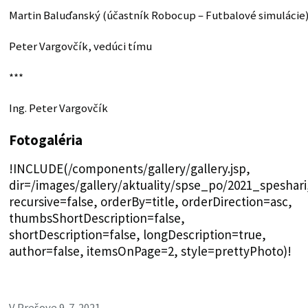
Martin Baluďanský (účastník Robocup – Futbalové simulácie
Peter Vargovčík, vedúci tímu
***
Ing. Peter Vargovčík
Fotogaléria
!INCLUDE(/components/gallery/gallery.jsp,
dir=/images/gallery/aktuality/spse_po/2021_speshari
recursive=false, orderBy=title, orderDirection=asc,
thumbsShortDescription=false,
shortDescription=false, longDescription=true,
author=false, itemsOnPage=2, style=prettyPhoto)!
V Prešove 9. 7. 2021