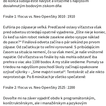
do konca súboja ešte navýšiť a víťazíme s najvyšším
dosiahnutým bodovým ziskom dňa:
Finále 1: !focus vs. Neo OpenSky 3010 : 1910
Eufória po zápase je veľká. Predčasné oslavy víťazstva však
pred odvetou striedajú opatrné vyjadrenia „Ešte nie je koniec
čo keď sa nám robot niekde zasekne alebo vysype náklad
do pasce?“ Finálová odveta začína o pár sekúnd po prvom
zápase. Od začiatku je to veľmi vyrovnané. S pribúdajúcim
časom sa situácia nemení, čo sa však mení, je naše vnútorné
napätie. Od víťazstva vo finále by nás mohla odstaviť iba
prehra o viac ako 1100 bodov. A my stále vedieme. Pomaly sa
triedou na najvyššom poschodí školy začínajú opakovane
ozývať výkriky – „Sme majstri sveta!“. Tentokrát už ale nikto
neprotestuje. Po 8 minútach je všetko spečatené:
Finále 2: !focus vs. Neo OpenSky 2525 : 2200
Dovoľte mi na záver vyjadriť obdiv k programátorským,
konštruktérskym, ale i manažérskym a jazykovým