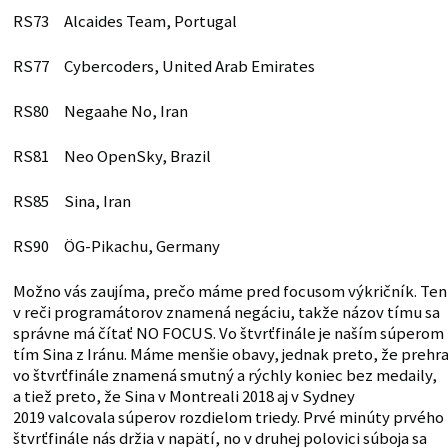
RS73 Alcaides Team, Portugal
RS77 Cybercoders, United Arab Emirates
RS80 Negaahe No, Iran
RS81 Neo OpenSky, Brazil
RS85 Sina, Iran
RS90 ÖG-Pikachu, Germany
Možno vás zaujíma, prečo máme pred focusom výkričník. Ten
v reči programátorov znamená negáciu, takže názov tímu sa
správne má čítať NO FOCUS. Vo štvrťfinále je naším súperom
tím Sina z Iránu. Máme menšie obavy, jednak preto, že prehr
vo štvrťfinále znamená smutný a rýchly koniec bez medaily,
a tiež preto, že Sina v Montreali 2018 aj v Sydney
2019 valcovala súperov rozdielom triedy. Prvé minúty prvého
štvrťfinále nás držia v napätí, no v druhej polovici súboja sa