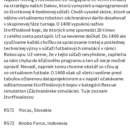
na stratégiu našich žiakov, ktorú vymysleli a naprogramovali
vo štvrtkovej 4-hodinovej súťaži. Chváli vysoké skóre, ktoré s
nášmu virtuálnemu robotovi-záchranárovi darilo dosahovať
v skupinovej fáze turnaja. O 14:00 vypuknú naživo
štvrťfinálové boje, do ktorých sme spomedzi 20 tímov
z celého sveta postúpili. Už sa nevieme dočkať. Do 14:00 ale
využívame každú chvíľku na spracovanie tretej a poslednej
technickej výzvy v súťaži futbalových simulácií v rámci
Robocupu. Už vieme, že v tejto súťaži nevyhráme, zaplietla
sa nám chyba do kľúčového programu a ten už nie je možné
opraviť. Nevadí, napriek tomu chceme obstáť so cťou aj
vo virtuálnom futbale. O 14:00 však už všetci sedíme pred
tabuľou ožiarenou dataprojektorom a v napätí očakávame
odštartovanie štvrťfinálových bojov v kategórii Rescue
simulation (Záchranárske simulácie). Tu je zoznam
štvrťfinalistov:
RS71 !focus, Slovakia
RS72 Airobo Force, Indonesia