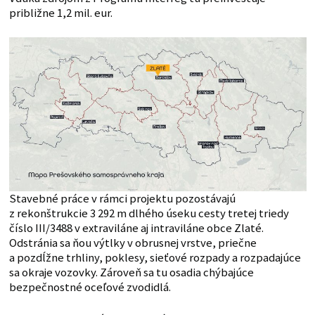
približne 1,2 mil. eur.
Stavebné práce v rámci projektu pozostávajú
z rekonštrukcie 3 292 m dlhého úseku cesty tretej triedy
číslo III/3488 v extraviláne aj intraviláne obce Zlaté.
Odstránia sa ňou výtlky v obrusnej vrstve, priečne
a pozdĺžne trhliny, poklesy, sieťové rozpady a rozpadajúce
sa okraje vozovky. Zároveň sa tu osadia chýbajúce
bezpečnostné oceľové zvodidlá.