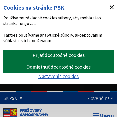
Cookies na stránke PSK
Používame základné cookies súbory, aby mohla táto
stránka fungovať.
Taktiež používame analytické súbory, akceptovaním
súhlasíte s ich používaním.
Prijať dodatočné cookies
Odmietnuť dodatočné cookies
Nastavenia cookies
SK
PSK
Doména psk.sk je oficiálna
Menu