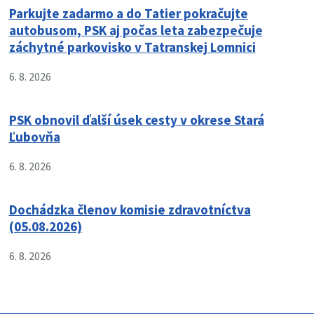
Parkujte zadarmo a do Tatier pokračujte
autobusom, PSK aj počas leta zabezpečuje
záchytné parkovisko v Tatranskej Lomnici
6. 8. 2026
PSK obnovil ďalší úsek cesty v okrese Stará
Ľubovňa
6. 8. 2026
Dochádzka členov komisie zdravotníctva
(05.08.2026)
6. 8. 2026