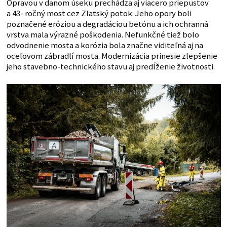
Opravou v danom úseku prechádza aj viacero priepustov
a 43- ročný most cez Zlatský potok. Jeho opory boli
poznačené eróziou a degradáciou betónu a ich ochranná
vrstva mala výrazné poškodenia. Nefunkčné tiež bolo
odvodnenie mosta a korózia bola značne viditeľná aj na
oceľovom zábradlí mosta. Modernizácia prinesie zlepšenie
jeho stavebno-technického stavu aj predĺženie životnosti.