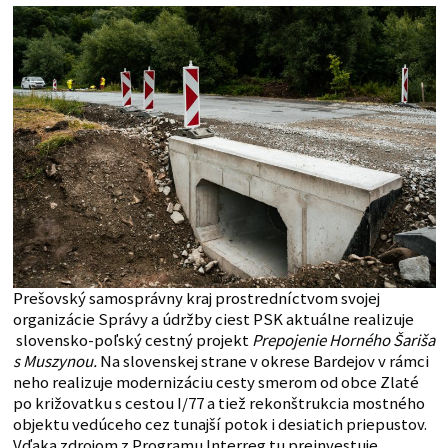
Prešovský samosprávny kraj prostredníctvom svojej
organizácie Správy a údržby ciest PSK aktuálne realizuje
slovensko-poľský cestný projekt
Prepojenie Horného Šariša
s Muszynou.
Na slovenskej strane v okrese Bardejov v rámci
neho realizuje modernizáciu cesty smerom od obce Zlaté
po križovatku s cestou I/77 a tiež rekonštrukcia mostného
objektu vedúceho cez tunajší potok i desiatich priepustov.
Vďaka zdrojom z Programu Interreg tu preinvestuje