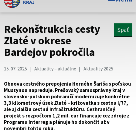
Toto je oficiálna webová stránka Prešovského
samosprávneho kraja. Oficiálne stránky využívajú doménu
psk.sk.
Rekonštrukcia cesty
Späť
Táto stránka je zabezpečená
Zlaté v okrese
Bardejov pokročila
Buďte pozorní a vždy sa uistite, že zdieľate informácie iba
cez zabezpečenú webovú stránku. Zabezpečená stránka
vždy začína https:// pred názvom domény webového sídla.
15. 07. 2025
Aktuality – aktuálne
Aktuality 2025
Obnova cestného prepojenia Horného Šariša s poľskou
Muszynou napreduje. Prešovský samosprávny kraj v
slovensko-poľskom pohraničí modernizuje konkrétne
3,3 kilometrový úsek Zlaté – križovatka s cestou I/77,
ale aj ďalšiu cestnú infraštruktúru. Cezhraničný
projekt s rozpočtom 1,2 mil. eur financuje cez zdroje z
Programu Interreg a plánuje ho dokončiť už v
novembri tohto roku.