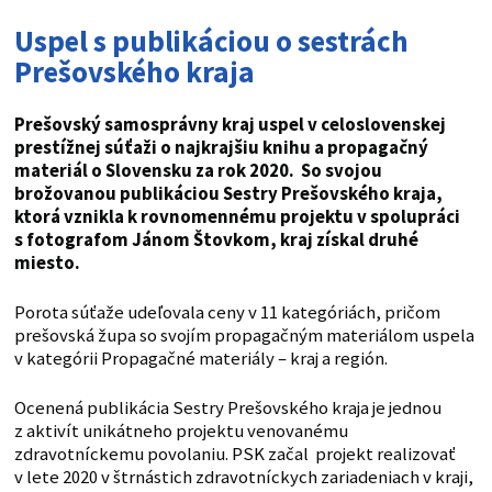
Uspel s publikáciou o sestrách
Prešovského kraja
Prešovský samosprávny kraj uspel v celoslovenskej
prestížnej súťaži o najkrajšiu knihu a propagačný
materiál o Slovensku za rok 2020. So svojou
brožovanou publikáciou Sestry Prešovského kraja,
ktorá vznikla k rovnomennému projektu v spolupráci
s fotografom Jánom Štovkom, kraj získal druhé
miesto.
Porota súťaže udeľovala ceny v 11 kategóriách, pričom
prešovská župa so svojím propagačným materiálom uspela
v kategórii Propagačné materiály – kraj a región.
Ocenená publikácia Sestry Prešovského kraja je jednou
z aktivít unikátneho projektu venovanému
zdravotníckemu povolaniu. PSK začal projekt realizovať
v lete 2020 v štrnástich zdravotníckych zariadeniach v kraji,