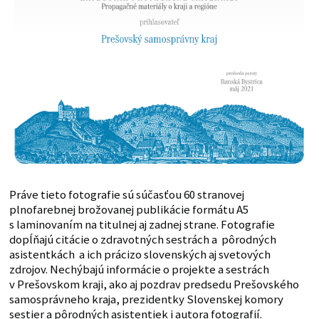
Práve tieto fotografie sú súčasťou 60 stranovej
plnofarebnej brožovanej publikácie formátu A5
s laminovaním na titulnej aj zadnej strane. Fotografie
dopĺňajú citácie o zdravotných sestrách a pôrodných
asistentkách a ich prácizo slovenských aj svetových
zdrojov. Nechýbajú informácie o projekte a sestrách
v Prešovskom kraji, ako aj pozdrav predsedu Prešovského
samosprávneho kraja, prezidentky Slovenskej komory
sestier a pôrodných asistentiek i autora fotografií.