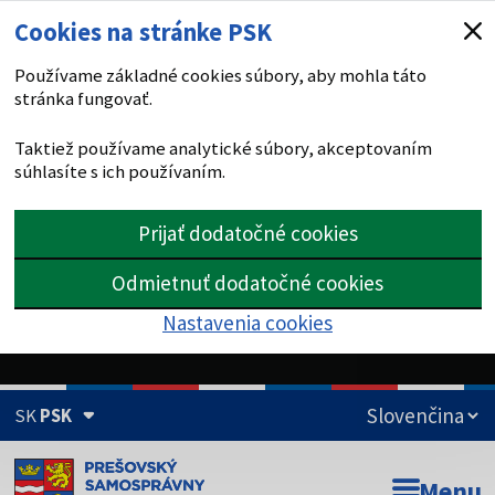
Cookies na stránke PSK
Používame základné cookies súbory, aby mohla táto
stránka fungovať.
Taktiež používame analytické súbory, akceptovaním
súhlasíte s ich používaním.
Prijať dodatočné cookies
Odmietnuť dodatočné cookies
Nastavenia cookies
SK
PSK
Doména psk.sk je oficiálna
Menu