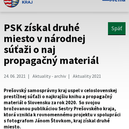
Toto je oficiálna webová stránka Prešovského
samosprávneho kraja. Oficiálne stránky využívajú doménu
psk.sk.
PSK získal druhé
Späť
Táto stránka je zabezpečená
miesto v národnej
súťaži o naj
Buďte pozorní a vždy sa uistite, že zdieľate informácie iba
cez zabezpečenú webovú stránku. Zabezpečená stránka
propagačný materiál
vždy začína https:// pred názvom domény webového sídla.
24. 06. 2021
Aktuality - archiv
Aktuality 2021
Prešovský samosprávny kraj uspel v celoslovenskej
prestížnej súťaži o najkrajšiu knihu a propagačný
materiál o Slovensku za rok 2020. So svojou
brožovanou publikáciou Sestry Prešovského kraja,
ktorá vznikla k rovnomennému projektu v spolupráci
s fotografom Jánom Štovkom, kraj získal druhé
miesto.