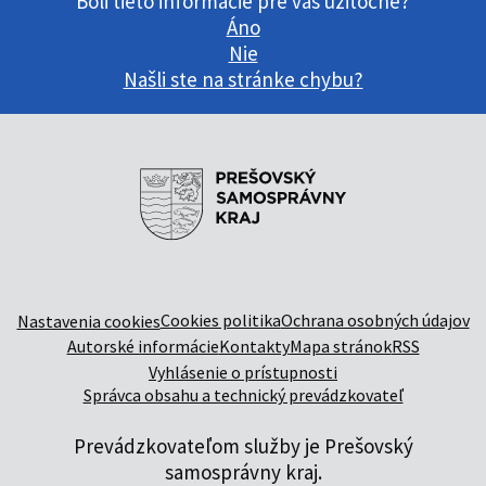
Boli tieto informácie pre vás užitočné?
Áno
Nie
Našli ste na stránke chybu?
Cookies politika
Ochrana osobných údajov
Nastavenia cookies
Autorské informácie
Kontakty
Mapa stránok
RSS
Vyhlásenie o prístupnosti
Správca obsahu a technický prevádzkovateľ
Prevádzkovateľom služby je Prešovský
samosprávny kraj.