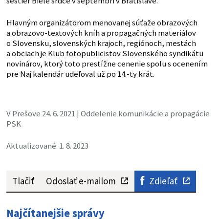
sestier Biele srdce v septembri v Bratislave.
Hlavným organizátorom menovanej súťaže obrazových
a obrazovo-textových kníh a propagačných materiálov
o Slovensku, slovenských krajoch, regiónoch, mestách
a obciach je Klub fotopublicistov Slovenského syndikátu
novinárov, ktorý toto prestížne cenenie spolu s ocenením
pre Naj kalendár udeľoval už po 14.-ty krát.
V Prešove 24. 6. 2021 | Oddelenie komunikácie a propagácie
PSK
Aktualizované: 1. 8. 2023
Tlačiť
Odoslať e-mailom
Zdieľať
Najčítanejšie správy