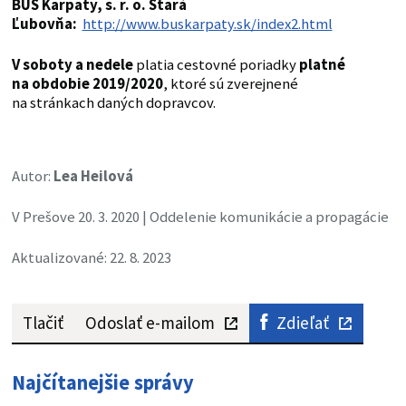
BUS Karpaty, s. r. o. Stará
Ľubovňa:
http://www.buskarpaty.sk/index2.html
V soboty a nedele
platia cestovné poriadky
platné
na obdobie 2019/2020
, ktoré sú zverejnené
na stránkach daných dopravcov.
Autor:
Lea Heilová
V Prešove 20. 3. 2020 | Oddelenie komunikácie a propagácie
Aktualizované: 22. 8. 2023
Tlačiť
Odoslať e-mailom
Zdieľať
Najčítanejšie správy