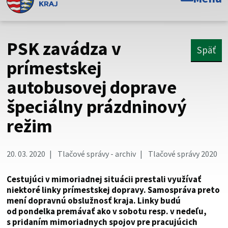
Toto je oficiálna webová stránka Prešovského
samosprávneho kraja. Oficiálne stránky využívajú doménu
psk.sk.
PSK zavádza v
Späť
Táto stránka je zabezpečená
prímestskej
autobusovej doprave
Buďte pozorní a vždy sa uistite, že zdieľate informácie iba
cez zabezpečenú webovú stránku. Zabezpečená stránka
špeciálny prázdninový
vždy začína https:// pred názvom domény webového sídla.
režim
20. 03. 2020
Tlačové správy - archiv
Tlačové správy 2020
Cestujúci v mimoriadnej situácii prestali využívať
niektoré linky prímestskej dopravy. Samospráva preto
mení dopravnú obslužnosť kraja. Linky budú
od pondelka premávať ako v sobotu resp. v nedeľu,
s pridaním mimoriadnych spojov pre pracujúcich