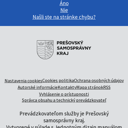
Áno
Nie
Našli ste na stránke chybu?
Cookies politika
Ochrana osobných údajov
Nastavenia cookies
Autorské informácie
Kontakty
Mapa stránok
RSS
Vyhlásenie o prístupnosti
Správca obsahu a technický prevádzkovateľ
Prevádzkovateľom služby je Prešovský
samosprávny kraj.
Vytvorené v súlade s
Jednotným dizajn manuálom