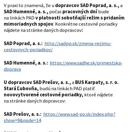
V praxi to znamená, že u
dopravcov SAD Poprad, a. s.,
a
SAD Humenné, a. s.,
počas
pracovných dní
bude
na linkách PAD
v platnosti sobotňajší režim s pridaním
mimoriadnych spojov
. Konkrétne cestovné poriadky
nájdete na stránke daných dopravcov
:
SAD Poprad, a. s.:
http://sadpp.sk/zmena-rezimu-
cestovnych-poriadkov/
SAD Humenné, a. s.:
https://www.sadhe.sk/primestska-
doprava
U dopravcov SAD Prešov, a. s.,
a
BUS Karpaty, s. r. o.
Stará Ľubovňa,
budú na linkách PAD platiť
novovytvorené cestovné poriadky,
ktoré nájdete
na stránke daných dopravcov:
SAD Prešov, a. s.:
https://www.sad-po.sk/index.php?
show=9&node=14