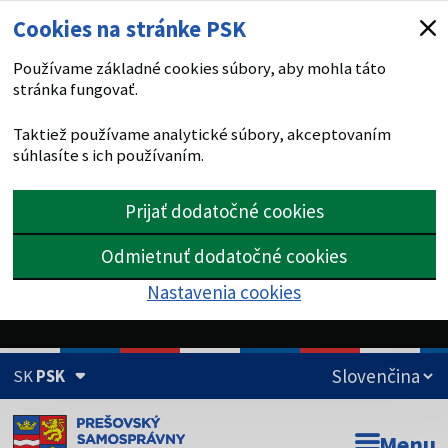
Cookies na stránke PSK
Používame základné cookies súbory, aby mohla táto
stránka fungovať.
Taktiež používame analytické súbory, akceptovaním
súhlasíte s ich používaním.
Prijať dodatočné cookies
Odmietnuť dodatočné cookies
Nastavenia cookies
SK
PSK
Doména psk.sk je oficiálna
Menu