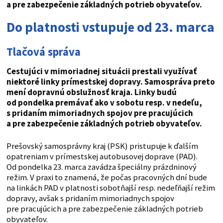
a pre zabezpečenie základných potrieb obyvateľov.
Do platnosti vstupuje od 23. marca
Tlačová správa
Cestujúci v mimoriadnej situácii prestali využívať
niektoré linky prímestskej dopravy. Samospráva preto
mení dopravnú obslužnosť kraja. Linky budú
od pondelka premávať ako v sobotu resp. v nedeľu,
s pridaním mimoriadnych spojov pre pracujúcich
a pre zabezpečenie základných potrieb obyvateľov.
Prešovský samosprávny kraj (PSK) pristupuje k ďalším
opatreniam v prímestskej autobusovej doprave (PAD).
Od pondelka 23. marca zavádza špeciálny prázdninový
režim. V praxi to znamená, že počas pracovných dní bude
na linkách PAD v platnosti sobotňajší resp. nedeľňajší režim
dopravy, avšak s pridaním mimoriadnych spojov
pre pracujúcich a pre zabezpečenie základných potrieb
obyvateľov.