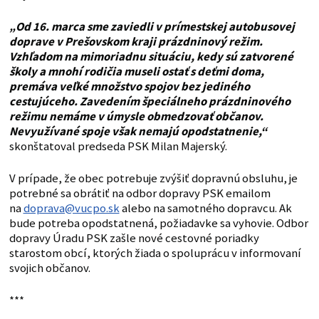
„Od 16. marca sme zaviedli v prímestskej autobusovej
doprave v Prešovskom kraji prázdninový režim.
Vzhľadom na mimoriadnu situáciu, kedy sú zatvorené
školy a mnohí rodičia museli ostať s deťmi doma,
premáva veľké množstvo spojov bez jediného
cestujúceho. Zavedením špeciálneho prázdninového
režimu nemáme v úmysle obmedzovať občanov.
Nevyužívané spoje však nemajú opodstatnenie,“
skonštatoval predseda PSK Milan Majerský.
V prípade, že obec potrebuje zvýšiť dopravnú obsluhu, je
potrebné sa obrátiť na odbor dopravy PSK emailom
na
doprava@vucpo.sk
alebo na samotného dopravcu. Ak
bude potreba opodstatnená, požiadavke sa vyhovie. Odbor
dopravy Úradu PSK zašle nové cestovné poriadky
starostom obcí, ktorých žiada o spoluprácu v informovaní
svojich občanov.
***