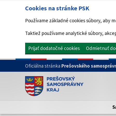
Cookies na stránke PSK
Používame základné cookies súbory, aby mo
Taktiež používame analytické súbory, akcep
Prijať dodatočné cookies
Odmietnuť do
PRESKOČIŤ NA HLAVNÝ OBSAH
Oficiálna stránka
Prešovského samosprávn
Doména psk.sk je oficiálna
Toto je oficiálna webová stránka Prešovsk
Oficiálne stránky využívajú doménu psk.sk.
S