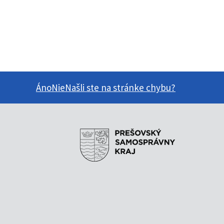
Áno
Nie
Našli ste na stránke chybu?