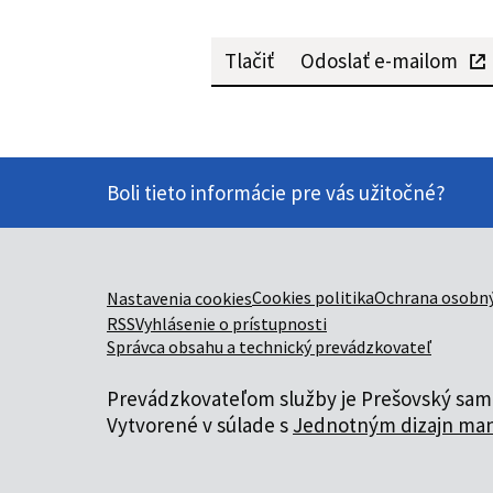
Tlačiť
Odoslať e-mailom
Boli tieto informácie pre vás užitočné?
Cookies politika
Ochrana osobný
Nastavenia cookies
RSS
Vyhlásenie o prístupnosti
Správca obsahu a technický prevádzkovateľ
Prevádzkovateľom služby je Prešovský samo
Vytvorené v súlade s
Jednotným dizajn man