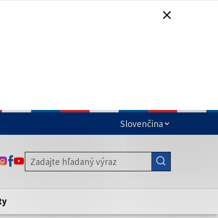
čená
ODKAZ SA OTVORÍ NA NOVEJ KARTE
ODKAZ SA OTVORÍ NA NOVEJ KARTE
ODKAZ SA OTVORÍ NA NOVEJ KARTE
stite, že zdieľate informácie iba cez
nku. Zabezpečená stránka vždy začína
ény webového sídla.
ty