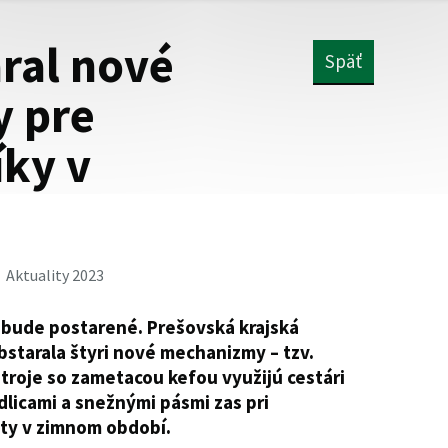
ral nové
Späť
 pre
ky v
Aktuality 2023
 bude postarené. Prešovská krajská
starala štyri nové mechanizmy – tzv.
 stroje so zametacou kefou využijú cestári
dlicami a snežnými pásmi zas pri
esty v zimnom období.