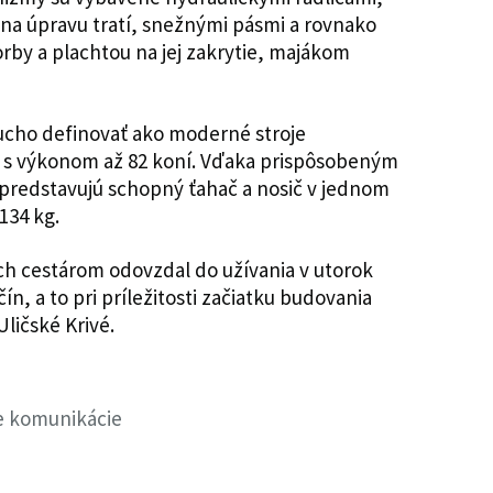
na úpravu tratí, snežnými pásmi a rovnako
rby a plachtou na jej zakrytie, majákom
cho definovať ako moderné stroje
du s výkonom až 82 koní. Vďaka prispôsobeným
predstavujú schopný ťahač a nosič v jednom
134 kg.
h cestárom odovzdal do užívania v utorok
ín, a to pri príležitosti začiatku budovania
Uličské Krivé.
ie komunikácie