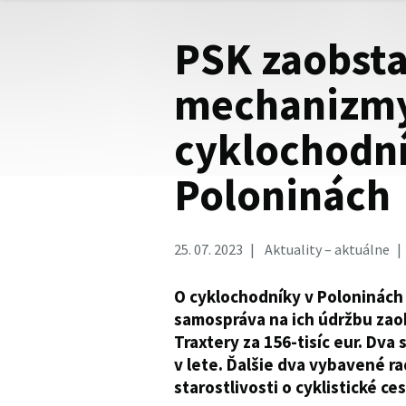
PSK zaobsta
mechanizmy
cyklochodní
Poloninách
25. 07. 2023
Aktuality – aktuálne
O cyklochodníky v Poloninách
samospráva na ich údržbu zaob
Traxtery za 156-tisíc eur. Dva
v lete. Ďalšie dva vybavené ra
starostlivosti o cyklistické c