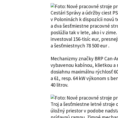
Cestári Správy a údržby ciest 
v Poloninách k dispozícii novú 
a dva šesťmiestne pracovné str
poslúžia tak v lete, ako i v zi
investoval 156-tisíc eur, presne
a šesťmiestnych 78 500 eur .
Mechanizmy značky BRP Can-Am 
vybavenou kabínou, klietkou a
dosiahnu maximálnu rýchlosť 6
a 61, resp. 64 kW výkonom s b
40 litrov.
Troj a šesťmiestne letné stroje
úložný priestor v podobe nadst
prídavnú rampu. Zimné mechani