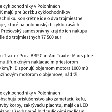
PSK majú pre údržbu cyklochodníkov
techniku. Konkrétne ide o dva trojmiestne
oje, ktoré na poloninských cyklotrasách
me. Prešovský samosprávny kraj do ich nákupu
jšie do trojmiestnych 77 500 eur
Traxter Pro a BRP Can-Am Traxter Max s plne
 multifunkčným nakladacím priestorom
0 km/h. Disponujú objemom motora 1000 m3
enzínovým motorom o objemovej nádrži
 obsahujú príslušenstvo ako zametaciu kefu,
avby korby, zakrývaciu plachtu, maják a LED
zmy sú vybavené hydraulickými radlicami,