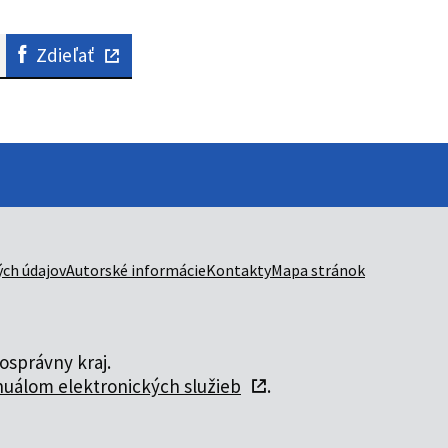
Zdieľať
ch údajov
Autorské informácie
Kontakty
Mapa stránok
správny kraj.
uálom elektronických služieb
.