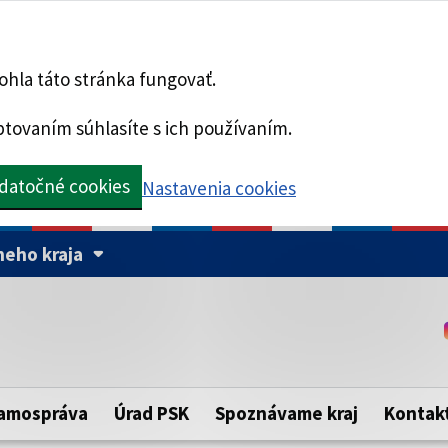
hla táto stránka fungovať.
tovaním súhlasíte s ich používaním.
datočné cookies
Nastavenia cookies
eho kraja
Táto stránka je zabezpe
Buďte pozorní a vždy sa ui
ého samosprávneho kraja.
zabezpečenú webovú strá
https:// pred názvom dom
amospráva
Úrad PSK
Spoznávame kraj
Kontak