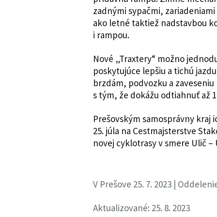
zadnými sypačmi, zariadeniami 
ako letné taktiež nadstavbou ko
i rampou.
Nové „Traxtery“ možno jednodu
poskytujúce lepšiu a tichú jaz
brzdám, podvozku a zaveseniu 
s tým, že dokážu odtiahnuť až 1
Prešovským samosprávny kraj ic
25. júla na Cestmajsterstve Stakč
novej cyklotrasy v smere Ulič – 
V Prešove 25. 7. 2023 | Oddelen
Aktualizované: 25. 8. 2023