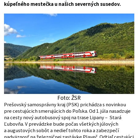
kúpeľného mestečka u našich severných susedov.
Foto: ŽSR
Prešovský samosprávny kraj (PSK) prichádza s novinkou
pre cestujúcich smerujúcich do Poľska. Od 1. júla nasadzuje
na cesty nový autobusový spoj na trase Lipany – Stará
Ľubovňa. V prevádzke bude počas všetkých júlových
a augustových sobôt a nedieľ tohto roka a zabezpečí
nadväznosť na železničnej zastávke Plaveč. Odtiaľ cestujúci