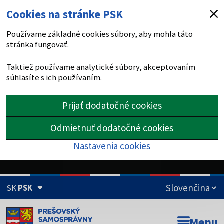
Cookies na stránke PSK
Používame základné cookies súbory, aby mohla táto
stránka fungovať.
Taktiež používame analytické súbory, akceptovaním
súhlasíte s ich používaním.
Prijať dodatočné cookies
Odmietnuť dodatočné cookies
Nastavenia cookies
SK
PSK
Doména psk.sk je oficiálna
Menu