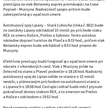
prestúpia na vlak Beliansky expres premávajúci na trase
Poprad – Muszyna. Nadväznosť spojov pritom bude
zabezpečená aj v opačnom smere.
Autobusový spoj Lipany – Stará Ľubovňa (linka č. 802) bude
zo zastávky Lipany odchádzať 15 minút po príchode vlaku
REX zo smeru Košice, Prešov a Sabinov. Tento autobus
následne dopraví turistov do Plavča o 8:33 hod., pričom vlak
Beliansky expres bude odchádzať o 8:53 hod. priamo do
Muszyny.
Efektívne prestupy budú fungovať aj v opačnom smere pri
návrate z víkendových ciest. Vlak z Muszyny príde na
železničnú stanicu Plaveč podvečer o 18:18 hod. Nadväzný
autobusový spoj do Lipian odíde zo stanice o 15 minút
neskôr, s plánovaným príchodom na autobusovú stanicu
v Lipanoch o 18:58 hod. Cestujúci odtiaľ budú môcť plynule
pokračovať domov vlakom REX, a to smerom na Prešov
a Košice s odchodom o 19:02 hod.
Nové spojenie vzniklo s cieľom zatraktívniť verejnú