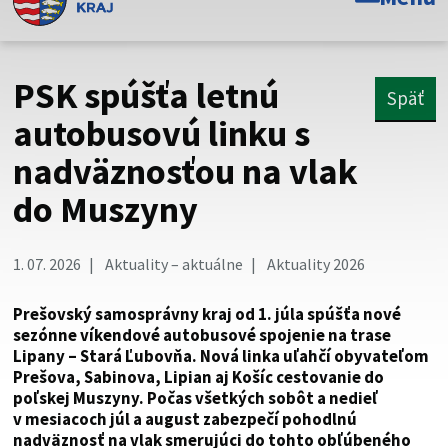
Toto je oficiálna webová stránka Prešovského
samosprávneho kraja. Oficiálne stránky využívajú doménu
psk.sk.
PSK spúšťa letnú
Späť
Táto stránka je zabezpečená
autobusovú linku s
nadväznosťou na vlak
Buďte pozorní a vždy sa uistite, že zdieľate informácie iba
cez zabezpečenú webovú stránku. Zabezpečená stránka
do Muszyny
vždy začína https:// pred názvom domény webového sídla.
1. 07. 2026
Aktuality – aktuálne
Aktuality 2026
Prešovský samosprávny kraj od 1. júla spúšťa nové
sezónne víkendové autobusové spojenie na trase
Lipany – Stará Ľubovňa. Nová linka uľahčí obyvateľom
Prešova, Sabinova, Lipian aj Košíc cestovanie do
poľskej Muszyny. Počas všetkých sobôt a nedieľ
v mesiacoch júl a august zabezpečí pohodlnú
nadväznosť na vlak smerujúci do tohto obľúbeného