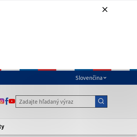
čená
ODKAZ SA OTVORÍ NA NOVEJ KARTE
ODKAZ SA OTVORÍ NA NOVEJ KARTE
ODKAZ SA OTVORÍ NA NOVEJ KARTE
stite, že zdieľate informácie iba cez
nku. Zabezpečená stránka vždy začína
ény webového sídla.
ty