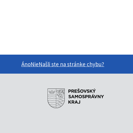
Áno
Nie
Našli ste na stránke chybu?