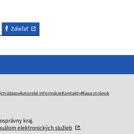
Zdieľať
ch údajov
Autorské informácie
Kontakty
Mapa stránok
správny kraj.
uálom elektronických služieb
.