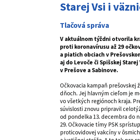
Starej Vsi i väzni
Tlačová správa
V aktuálnom týždni otvorila k
proti koronavírusu až 29 očk
a piatich obciach v Prešovskom
aj do Levoče či Spišskej Stare
v Prešove a Sabinove.
Očkovacia kampaň prešovskej žu
dňoch. Jej hlavným cieľom je mo
vo všetkých regiónoch kraja. Pr
súvislosti znovu pripravil celo
od pondelka 13. decembra do n
29. Očkovacie tímy PSK sprístup
proticovidovej vakcíny v ôsmich