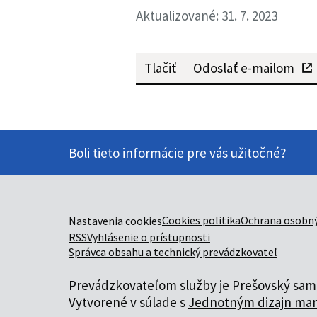
Aktualizované: 31. 7. 2023
Tlačiť
Odoslať e-mailom
Boli tieto informácie pre vás užitočné?
Cookies politika
Ochrana osobný
Nastavenia cookies
RSS
Vyhlásenie o prístupnosti
Správca obsahu a technický prevádzkovateľ
Prevádzkovateľom služby je Prešovský samo
Vytvorené v súlade s
Jednotným dizajn man