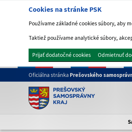
Cookies na stránke PSK
Používame základné cookies súbory, aby mo
Taktiež používame analytické súbory, akcep
Prijať dodatočné cookies
Odmietnuť do
PRESKOČIŤ NA HLAVNÝ OBSAH
Oficiálna stránka
Prešovského samosprávn
Doména psk.sk je oficiálna
Toto je oficiálna webová stránka Prešovsk
Oficiálne stránky využívajú doménu psk.sk.
S