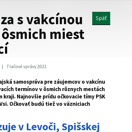
za s vakcínou
Späť
 ôsmich miest
cí
Tlačové správy 2021
rajská samospráva pre záujemcov o vakcínu
ovacích termínov v ôsmich rôznych mestách
 kraji. Najnovšie prídu očkovacie tímy PSK
j Vsi. Očkovať budú tiež vo väzniciach
uje v Levoči, Spišskej