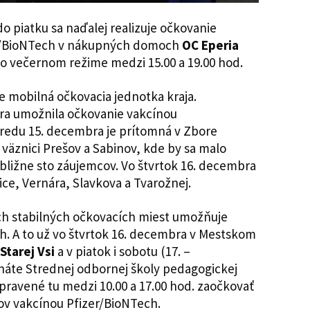
o piatku sa naďalej realizuje očkovanie
er/BioNTech v nákupných domoch
OC Eperia
vo večernom režime medzi 15.00 a 19.00 hod.
ne mobilná očkovacia jednotka kraja.
ra umožnila očkovanie vakcínou
stredu 15. decembra je prítomná v Zbore
o väznici Prešov a Sabinov, kde by sa malo
bližne sto záujemcov. Vo štvrtok 16. decembra
ce, Vernára, Slavkova a Tvarožnej.
ich stabilných očkovacích miest umožňuje
h. A to už vo štvrtok 16. decembra v Mestskom
Starej Vsi
a v piatok i sobotu (17. –
náte Strednej odbornej školy pedagogickej
pravené tu medzi 10.00 a 17.00 hod. zaočkovať
ov vakcínou Pfizer/BioNTech.