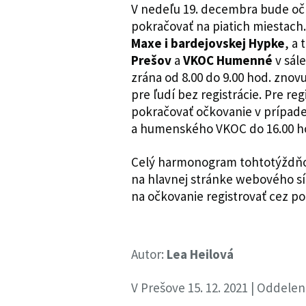
V nedeľu 19. decembra bude očk
pokračovať na piatich miestach
Maxe i bardejovskej Hypke
, a 
Prešov
a
VKOC Humenné
v sál
zrána od 8.00 do 9.00 hod. zno
pre ľudí bez registrácie. Pre 
pokračovať očkovanie v prípad
a humenského VKOC do 16.00 h
Celý harmonogram tohtotýždňov
na hlavnej stránke webového sí
na očkovanie registrovať cez p
Autor:
Lea Heilová
V Prešove 15. 12. 2021 | Oddele