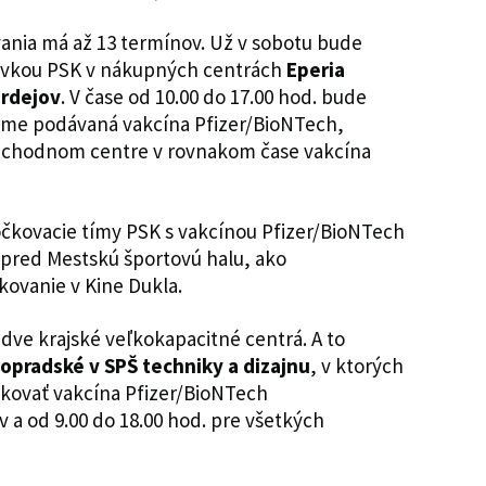
ia má až 13 termínov. Už v sobotu bude
vkou PSK v nákupných centrách
Eperia
ardejov
. V čase od 10.00 do 17.00 hod. bude
e podávaná vakcína Pfizer/BioNTech,
chodnom centre v rovnakom čase vakcína
očkovacie tímy PSK s vakcínou Pfizer/BioNTech
o pred Mestskú športovú halu, ako
čkovanie v Kine Dukla.
 dve krajské veľkokapacitné centrá. A to
popradské v SPŠ techniky a dizajnu
, v ktorých
likovať vakcína Pfizer/BioNTech
 a od 9.00 do 18.00 hod. pre všetkých