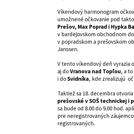
Víkendový harmonogram očkovan
umožnené očkovanie pod takto
Prešov, Max Poprad i Hypka B
v bardejovskom obchodnom dom
v popradskom a prešovskom ob
Janssen.
V tento víkendový deň vyrazia 
aj do
Vranova nad Topľou
, a t
i do
Svidníka
, kde zrealizujú o
Taktiež sa 18. decembra otvoria
prešovské v SOŠ technickej i 
sa bude od 8.00 do 9.00 hod. ap
pre neregistrovaných záujemcov
registrovaných.