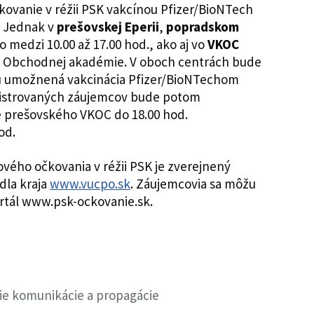
ovanie v réžii PSK vakcínou Pfizer/BioNTech
. Jednak v
prešovskej Eperii
,
popradskom
to medzi 10.00 až 17.00 hod., ako aj vo
VKOC
e Obchodnej akadémie. V oboch centrách bude
vu umožnená vakcinácia Pfizer/BioNTechom
registrovaných záujemcov bude potom
e prešovského VKOC do 18.00 hod.
od.
ého očkovania v réžii PSK je zverejnený
dla kraja
www.vucpo.sk
. Záujemcovia sa môžu
ortál www.psk-ockovanie.sk.
nie komunikácie a propagácie