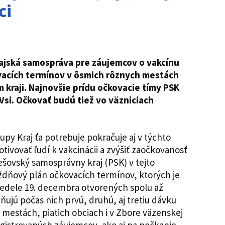
ci
rajská samospráva pre záujemcov o vakcínu
ovacích termínov v ôsmich rôznych mestách
 kraji. Najnovšie prídu očkovacie tímy PSK
j Vsi. Očkovať budú tiež vo väzniciach
py Kraj ťa potrebuje pokračuje aj v týchto
tivovať ľudí k vakcinácii a zvýšiť zaočkovanosť
ešovský samosprávny kraj (PSK) v tejto
týždňový plán očkovacích termínov, ktorých je
edele 19. decembra otvorených spolu až
ňujú počas nich prvú, druhú, aj tretiu dávku
 mestách, piatich obciach i v Zbore väzenskej