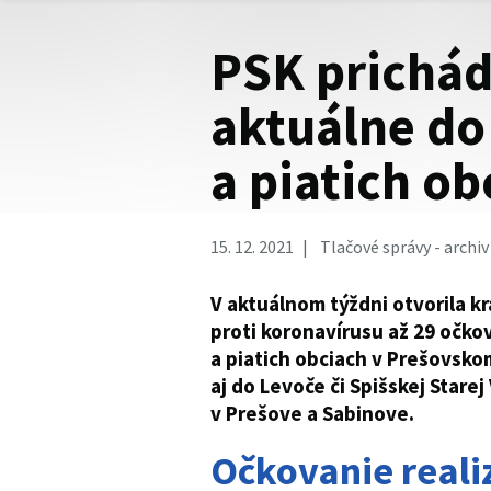
PSK prichád
aktuálne do
a piatich ob
15. 12. 2021
Tlačové správy - archiv
V aktuálnom týždni otvorila k
proti koronavírusu až 29 očk
a piatich obciach v Prešovskom
aj do Levoče či Spišskej Stare
v Prešove a Sabinove.
Očkovanie realiz