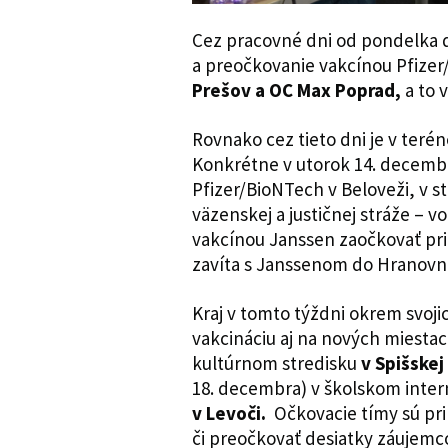
Cez pracovné dni od pondelka d
a preočkovanie vakcínou Pfiz
Prešov a OC Max Poprad,
a to 
Rovnako cez tieto dni je v teré
Konkrétne v utorok 14. decemb
Pfizer/BioNTech v Beloveži, v 
väzenskej a justičnej stráže – v
vakcínou Janssen zaočkovať pri
zavíta s Janssenom do Hranovni
Kraj v tomto týždni okrem svoj
vakcináciu aj na nových miestac
kultúrnom stredisku
v Spišskej 
18. decembra) v školskom inter
v Levoči.
Očkovacie tímy sú pri
či preočkovať desiatky záujemc