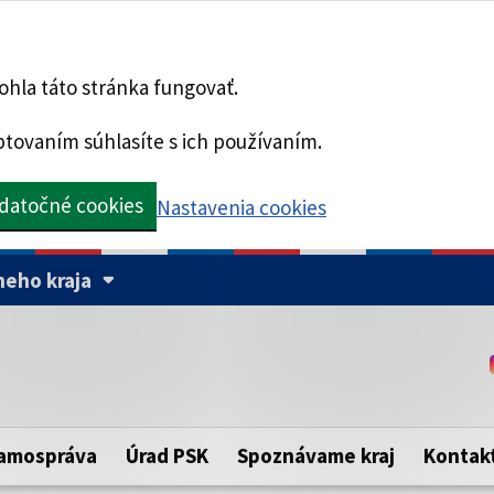
hla táto stránka fungovať.
tovaním súhlasíte s ich používaním.
datočné cookies
Nastavenia cookies
eho kraja
Táto stránka je zabezpe
Buďte pozorní a vždy sa ui
ého samosprávneho kraja.
zabezpečenú webovú strá
https:// pred názvom dom
amospráva
Úrad PSK
Spoznávame kraj
Kontak