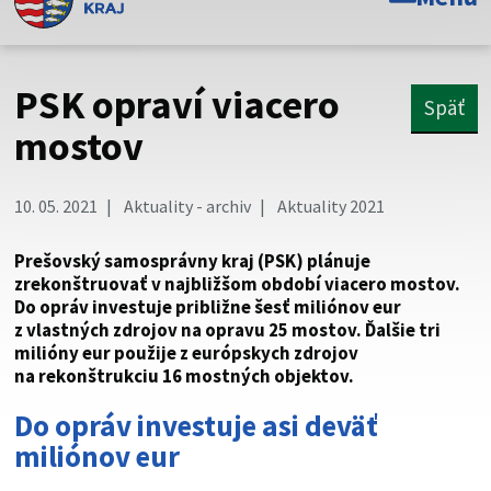
Toto je oficiálna webová stránka Prešovského
samosprávneho kraja. Oficiálne stránky využívajú doménu
psk.sk.
PSK opraví viacero
Späť
Táto stránka je zabezpečená
mostov
Buďte pozorní a vždy sa uistite, že zdieľate informácie iba
cez zabezpečenú webovú stránku. Zabezpečená stránka
10. 05. 2021
Aktuality - archiv
Aktuality 2021
vždy začína https:// pred názvom domény webového sídla.
Prešovský samosprávny kraj (PSK) plánuje
zrekonštruovať v najbližšom období viacero mostov.
Do opráv investuje približne šesť miliónov eur
z vlastných zdrojov na opravu 25 mostov. Ďalšie tri
milióny eur použije z európskych zdrojov
na rekonštrukciu 16 mostných objektov.
Do opráv investuje asi deväť
miliónov eur