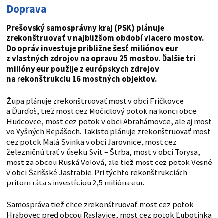
Doprava
Prešovský samosprávny kraj (PSK) plánuje
zrekonštruovať v najbližšom období viacero mostov.
Do opráv investuje približne šesť miliónov eur
z vlastných zdrojov na opravu 25 mostov. Ďalšie tri
milióny eur použije z európskych zdrojov
na rekonštrukciu 16 mostných objektov.
Župa plánuje zrekonštruovať most v obci Fričkovce
a Ďurďoš, tiež most cez Močidlový potok na konci obce
Hudcovce, most cez potok v obci Abrahámovce, ale aj most
vo Vyšných Repášoch. Takisto plánuje zrekonštruovať most
cez potok Malá Svinka v obci Jarovnice, most cez
železničnú trať v úseku Svit – Štrba, most v obci Torysa,
most za obcou Ruská Volová, ale tiež most cez potok Vesné
v obci Šarišské Jastrabie. Pri týchto rekonštrukciách
pritom ráta s investíciou 2,5 milióna eur.
Samospráva tiež chce zrekonštruovať most cez potok
Hrabovec pred obcou Raslavice, most cez potok Ľubotinka