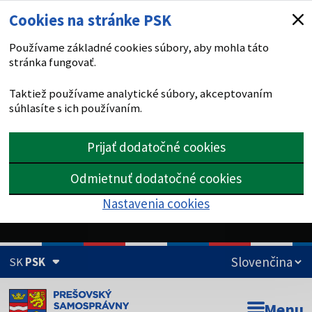
Cookies na stránke PSK
Používame základné cookies súbory, aby mohla táto
stránka fungovať.
Taktiež používame analytické súbory, akceptovaním
súhlasíte s ich používaním.
Prijať dodatočné cookies
Odmietnuť dodatočné cookies
Nastavenia cookies
SK
PSK
Doména psk.sk je oficiálna
Menu