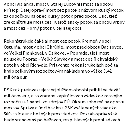
v obci Vislanka, most v Starej Ľubovni i most za obcou
Príslop. Ďalej opraví most cez potok s názvom Ruský Potok
za odbočkou na obec Ruský potok pred obcou Ulič, tiež
zrekonštruuje most cez Tvarožiansky potok za obcou Vrbov
a most cez Horný potok v tej istej obci.
Rekonštrukcia čaká aj most cez potok Kremeň v obci
Osturňa, most v obci Okrúhle, most pred obcou Batizovce,
vo Veľkej Frankovej, v Osikove, v Poprade, tiež most
na úseku Poprad – Veľký Slavkov a most cez Richvaldský
potok v obci Richvald. Pri týchto rekonštrukciách počíta
kraj s celkovým rozpočtovým nákladom vo výške 3,42
milióna eur.
PSK tak preinvestuje v najbližšom období približne deväť
miliónov eur, a to vrátane kapitálových výdavkov zo svojho
rozpočtu a financií zo zdrojov EÚ. Okrem toho má na opravu
mostov Správa a údržba ciest PSK vyčlenených viac ako
500-tisíc eur z bežných prostriedkov. Rozsah opráv však
bude stanovený po bežných, resp. hlavných prehliadkach.