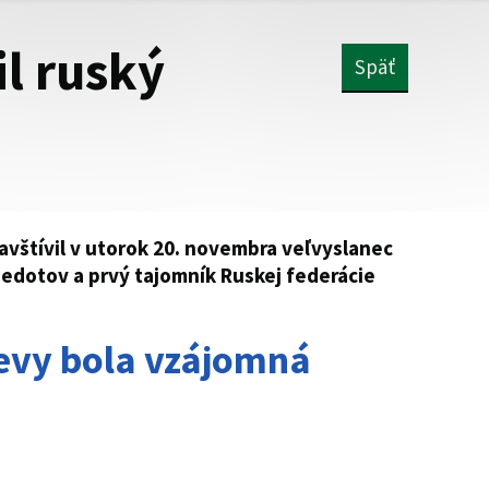
il ruský
Späť
vštívil v utorok 20. novembra veľvyslanec
Fedotov a prvý tajomník Ruskej federácie
vy bola vzájomná