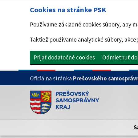
Cookies na stránke PSK
Používame základné cookies súbory, aby mo
Taktiež používame analytické súbory, akcep
Prijať dodatočné cookies
Odmietnuť do
PRESKOČIŤ NA HLAVNÝ OBSAH
Oficiálna stránka
Prešovského samosprávn
Doména psk.sk je oficiálna
Toto je oficiálna webová stránka Prešovsk
Oficiálne stránky využívajú doménu psk.sk.
S