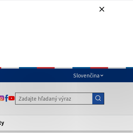
čená
ODKAZ SA OTVORÍ NA NOVEJ KARTE
ODKAZ SA OTVORÍ NA NOVEJ KARTE
ODKAZ SA OTVORÍ NA NOVEJ KARTE
stite, že zdieľate informácie iba cez
nku. Zabezpečená stránka vždy začína
ény webového sídla.
ty