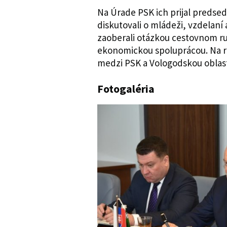
Na Úrade PSK ich prijal predse
diskutovali o mládeži, vzdelaní 
zaoberali otázkou cestovnom ru
ekonomickou spoluprácou. Na ro
medzi PSK a Vologodskou oblasť
Fotogaléria