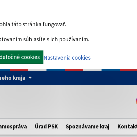
hla táto stránka fungovať.
tovaním súhlasíte s ich používaním.
datočné cookies
Nastavenia cookies
eho kraja
Táto stránka je zabezpe
Buďte pozorní a vždy sa ui
ého samosprávneho kraja.
zabezpečenú webovú strá
https:// pred názvom dom
amospráva
Úrad PSK
Spoznávame kraj
Kontak