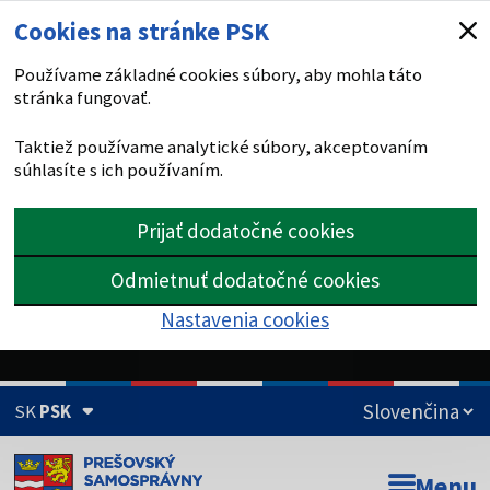
Cookies na stránke PSK
Používame základné cookies súbory, aby mohla táto
stránka fungovať.
Taktiež používame analytické súbory, akceptovaním
súhlasíte s ich používaním.
Prijať dodatočné cookies
Odmietnuť dodatočné cookies
Nastavenia cookies
SK
PSK
Doména psk.sk je oficiálna
Menu