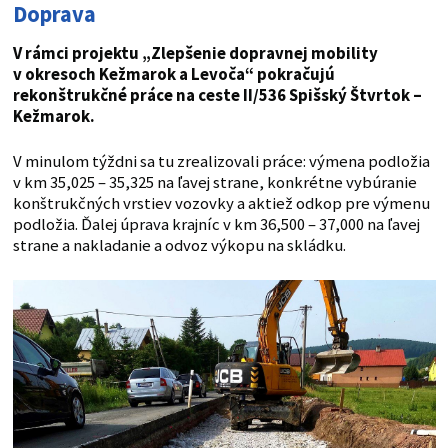
Doprava
V rámci projektu „Zlepšenie dopravnej mobility
v okresoch Kežmarok a Levoča“ pokračujú
rekonštrukčné práce na ceste II/536 Spišský Štvrtok –
Kežmarok.
V minulom týždni sa tu zrealizovali práce: výmena podložia
v km 35,025 – 35,325 na ľavej strane, konkrétne vybúranie
konštrukčných vrstiev vozovky a aktiež odkop pre výmenu
podložia. Ďalej úprava krajníc v km 36,500 – 37,000 na ľavej
strane a nakladanie a odvoz výkopu na skládku.