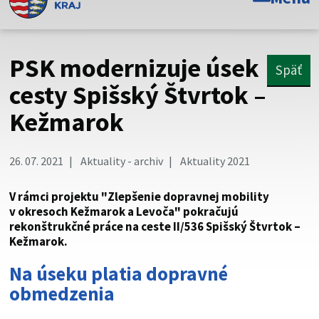
Toto je oficiálna webová stránka Prešovského
samosprávneho kraja. Oficiálne stránky využívajú doménu
psk.sk.
PSK modernizuje úsek
Späť
Táto stránka je zabezpečená
cesty Spišský Štvrtok –
Kežmarok
Buďte pozorní a vždy sa uistite, že zdieľate informácie iba
cez zabezpečenú webovú stránku. Zabezpečená stránka
vždy začína https:// pred názvom domény webového sídla.
26. 07. 2021
Aktuality - archiv
Aktuality 2021
V rámci projektu "Zlepšenie dopravnej mobility
v okresoch Kežmarok a Levoča" pokračujú
rekonštrukčné práce na ceste II/536 Spišský Štvrtok –
Kežmarok.
Na úseku platia dopravné
obmedzenia