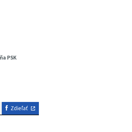
yňa PSK
Zdieľať