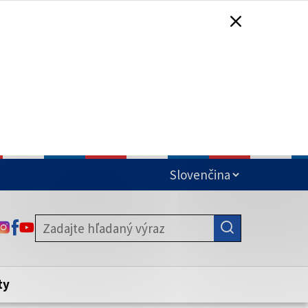
čená
ODKAZ SA OTVORÍ NA NOVEJ KARTE
ODKAZ SA OTVORÍ NA NOVEJ KARTE
ODKAZ SA OTVORÍ NA NOVEJ KARTE
stite, že zdieľate informácie iba cez
nku. Zabezpečená stránka vždy začína
ény webového sídla.
ty