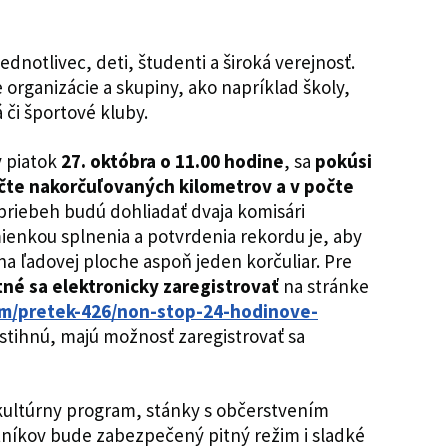
ednotlivec, deti, študenti a široká verejnosť.
 organizácie a skupiny, ako napríklad školy,
 či športové kluby.
v piatok
27. októbra o 11.00 hodine
, sa
pokúsi
te nakorčuľovaných kilometrov a v počte
 priebeh budú dohliadať dvaja komisári
enkou splnenia a potvrdenia rekordu je, aby
na ľadovej ploche aspoň jeden korčuliar. Pre
tné sa elektronicky zaregistrovať
na stránke
om/pretek-426/non-stop-24-hodinove-
nestihnú, majú možnosť zaregistrovať sa
 kultúrny program, stánky s občerstvením
stníkov bude zabezpečený pitný režim i sladké