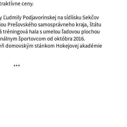
traktívne ceny.
ly Ľudmily Podjavorinskej na sídlisku Sekčov
ciou Prešovského samosprávneho kraja, štátu
á tréningová hala s umelou ľadovou plochou
esionálnym športovcom od októbra 2016.
oveň domovským stánkom Hokejovej akadémie
***