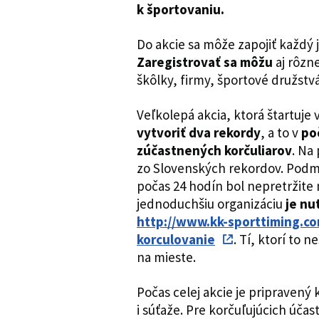
k športovaniu.
Do akcie sa môže zapojiť každý j
Zaregistrovať sa môžu
aj rôzne
škôlky, firmy, športové družstvá
Veľkolepá akcia, ktorá štartuje 
vytvoriť dva rekordy
, a to v
poč
zúčastnených korčuliarov
. Na
zo Slovenských rekordov. Podmi
počas 24 hodín bol nepretržite 
jednoduchšiu organizáciu
je nu
http://www.kk-sporttiming.c
korculovanie
. Tí, ktorí to 
na mieste.
Počas celej akcie je pripravený
i súťaže. Pre korčuľujúcich úča