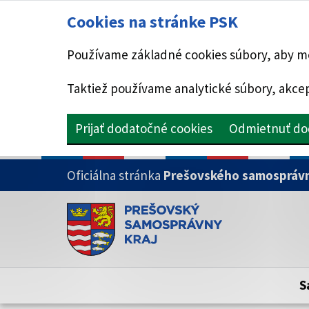
Cookies na stránke PSK
Používame základné cookies súbory, aby mo
Taktiež používame analytické súbory, akcep
Prijať dodatočné cookies
Odmietnuť do
PRESKOČIŤ NA HLAVNÝ OBSAH
Oficiálna stránka
Prešovského samosprávn
Doména psk.sk je oficiálna
Toto je oficiálna webová stránka Prešovsk
Oficiálne stránky využívajú doménu psk.sk.
S