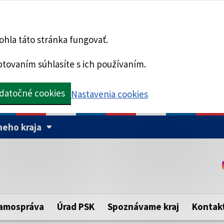
hla táto stránka fungovať.
tovaním súhlasíte s ich používaním.
datočné cookies
Nastavenia cookies
eho kraja
Táto stránka je zabezpe
Buďte pozorní a vždy sa ui
ého samosprávneho kraja.
zabezpečenú webovú strá
https:// pred názvom dom
amospráva
Úrad PSK
Spoznávame kraj
Kontak