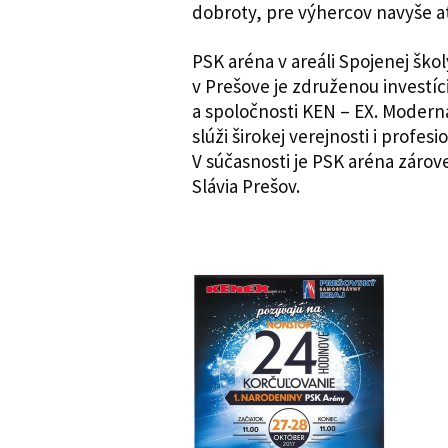
dobroty, pre výhercov navyše a
PSK aréna v areáli Spojenej ško
v Prešove je združenou investí
a spoločnosti KEN – EX. Modern
slúži širokej verejnosti i prof
V súčasnosti je PSK aréna zár
Slávia Prešov.