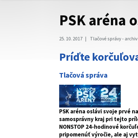
PSK aréna o
25. 10. 2017
Tlačové správy - archiv
Príďte korčuľov
Tlačová správa
PSK aréna oslávi svoje prvé n
samosprávny kraj pri tejto príl
NONSTOP 24-hodinové korčuľo
pripomenúť výročie, ale aj vyt