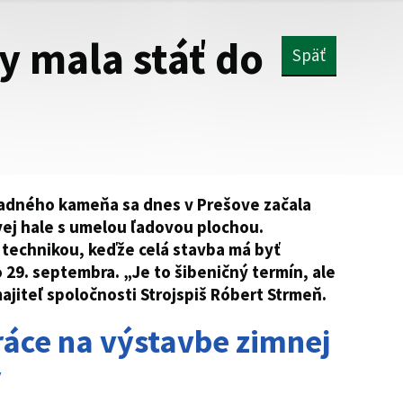
y mala stáť do
Späť
adného kameňa sa dnes v Prešove začala
vej hale s umelou ľadovou plochou.
 technikou, keďže celá stavba má byť
 29. septembra. „Je to šibeničný termín, ale
ajiteľ spoločnosti Strojspiš Róbert Strmeň.
ráce na výstavbe zimnej
y