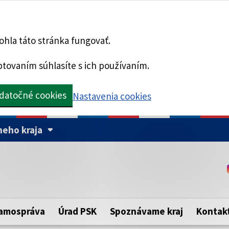
hla táto stránka fungovať.
tovaním súhlasíte s ich používaním.
datočné cookies
Nastavenia cookies
eho kraja
Táto stránka je zabezpe
Buďte pozorní a vždy sa ui
ého samosprávneho kraja.
zabezpečenú webovú strá
https:// pred názvom dom
amospráva
Úrad PSK
Spoznávame kraj
Kontak