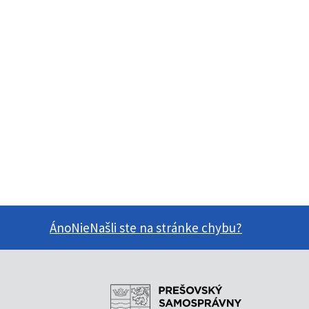
Áno
Nie
Našli ste na stránke chybu?