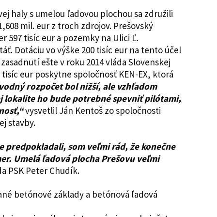
ej haly s umelou ľadovou plochou sa združili
,608 mil. eur z troch zdrojov. Prešovský
 597 tisíc eur a pozemky na Ulici Ľ.
áť. Dotáciu vo výške 200 tisíc eur na tento účel
zasadnutí ešte v roku 2014 vláda Slovenskej
1 tisíc eur poskytne spoločnosť KEN-EX, ktorá
vodný rozpočet bol nižší, ale vzhľadom
j lokalite ho bude potrebné spevniť pilótami,
nosť,“
vysvetlil Ján Kentoš zo spoločnosti
ej stavby.
me predpokladali, som veľmi rád, že konečne
mer. Umelá ľadová plocha Prešovu veľmi
a PSK Peter Chudík.
ané betónové základy a betónová ľadová