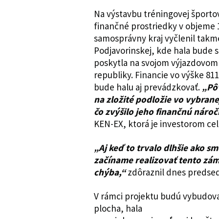
Na výstavbu tréningovej športov
finančné prostriedky v objeme 1
samosprávny kraj vyčlenil takmer
Podjavorinskej, kde hala bude st
poskytla na svojom výjazdovom 
republiky. Financie vo výške 81
bude halu aj prevádzkovať.
„Pô
na zložité podložie vo vybrane
čo zvýšilo jeho finančnú nároč
KEN-EX, ktorá je investorom cel
„Aj keď to trvalo dlhšie ako s
začíname realizovať tento zá
chýba,“
zdôraznil dnes predsed
V rámci projektu budú vybudov
plocha, hala