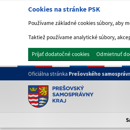
Cookies na stránke PSK
Používame základné cookies súbory, aby mo
Taktiež používame analytické súbory, akcep
Prijať dodatočné cookies
Odmietnuť do
PRESKOČIŤ NA HLAVNÝ OBSAH
Oficiálna stránka
Prešovského samosprávn
Doména psk.sk je oficiálna
Toto je oficiálna webová stránka Prešovsk
Oficiálne stránky využívajú doménu psk.sk.
S