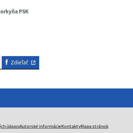
vorkyňa PSK
Zdieľať
ch údajov
Autorské informácie
Kontakty
Mapa stránok