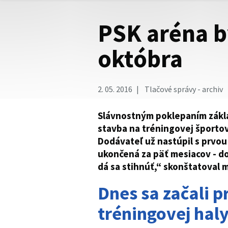
PSK aréna b
októbra
2. 05. 2016
Tlačové správy - archiv
Slávnostným poklepaním zákl
stavba na tréningovej športo
Dodávateľ už nastúpil s prvou
ukončená za päť mesiacov - do
dá sa stihnúť,“ skonštatoval m
Dnes sa začali p
tréningovej hal