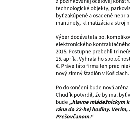
z pozinkovanej oceľovej konštr
technologické objekty, parkovi
byť zakúpené a osadené nepria
mantinely, klimatizácia a stroj 
Výber dodávateľa bol kompliko
elektronického kontraktačného
2015. Postupne prebehli tri neú
15. apríla. Vyhrala ho spoločnos
€. Práve táto firma len pred ni
nový zimný štadión v Košiciach.
Po dokončení bude nová aréna 
Chudík potvrdil, že by mal byť v
bude
„hlavne mládežníckym kl
rána do 22-hej hodiny. Verím, 
Prešovčanom.“