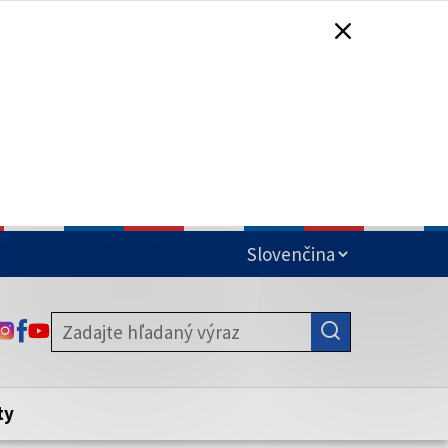
čená
ODKAZ SA OTVORÍ NA NOVEJ KARTE
ODKAZ SA OTVORÍ NA NOVEJ KARTE
ODKAZ SA OTVORÍ NA NOVEJ KARTE
stite, že zdieľate informácie iba cez
nku. Zabezpečená stránka vždy začína
ény webového sídla.
ty