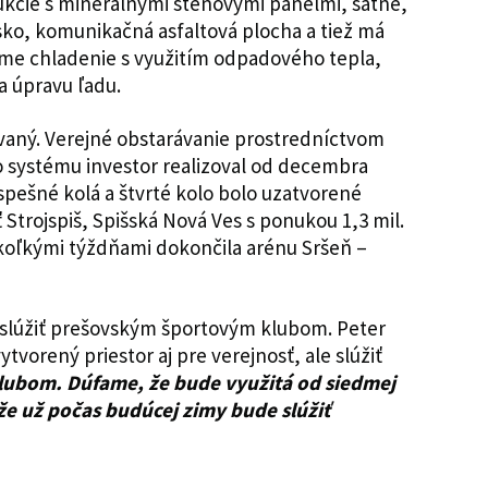
ukcie s minerálnymi stenovými panelmi, šatne,
sko, komunikačná asfaltová plocha a tiež má
me chladenie s využitím odpadového tepla,
na úpravu ľadu.
vaný. Verejné obstarávanie prostredníctvom
 systému investor realizoval od decembra
spešné kolá a štvrté kolo bolo uzatvorené
ť Strojspiš, Spišská Nová Ves s ponukou 1,3 mil.
ekoľkými týždňami dokončila arénu Sršeň –
slúžiť prešovským športovým klubom. Peter
ytvorený priestor aj pre verejnosť, ale slúžiť
ubom. Dúfame, že bude využitá od siedmej
že už počas budúcej zimy bude slúžiť