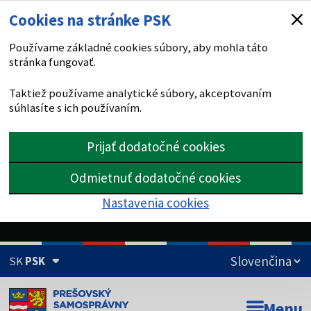
Cookies na stránke PSK
Používame základné cookies súbory, aby mohla táto
stránka fungovať.
Taktiež používame analytické súbory, akceptovaním
súhlasíte s ich používaním.
Prijať dodatočné cookies
Odmietnuť dodatočné cookies
Nastavenia cookies
SK
PSK
Doména psk.sk je oficiálna
Menu