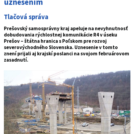
uznesením
Tlačová správa
Prešovský samosprávny kraj apeluje na nevyhnutnosť
dobudovania rýchlostnej komunikácie R4 v úseku
Prešov – štátna hranica s Poľskom pre rozvoj
severovýchodného Slovenska. Uznesenie v tomto
znení prijali aj krajskí poslanci na svojom februárovom
zasadnutí.