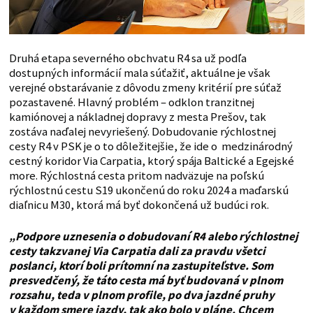
Druhá etapa severného obchvatu R4 sa už podľa
dostupných informácií mala súťažiť, aktuálne je však
verejné obstarávanie z dôvodu zmeny kritérií pre súťaž
pozastavené. Hlavný problém – odklon tranzitnej
kamiónovej a nákladnej dopravy z mesta Prešov, tak
zostáva naďalej nevyriešený. Dobudovanie rýchlostnej
cesty R4 v PSK je o to dôležitejšie, že ide o medzinárodný
cestný koridor Via Carpatia, ktorý spája Baltické a Egejské
more. Rýchlostná cesta pritom nadväzuje na poľskú
rýchlostnú cestu S19 ukončenú do roku 2024 a maďarskú
diaľnicu M30, ktorá má byť dokončená už budúci rok.
„Podpore uznesenia o dobudovaní R4 alebo rýchlostnej
cesty takzvanej Via Carpatia dali za pravdu všetci
poslanci, ktorí boli prítomní na zastupiteľstve. Som
presvedčený, že táto cesta má byť budovaná v plnom
rozsahu, teda v plnom profile, po dva jazdné pruhy
v každom smere jazdy, tak ako bolo v pláne. Chcem