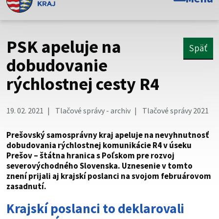
Toto je oficiálna webová stránka Prešovského
samosprávneho kraja. Oficiálne stránky využívajú doménu
psk.sk.
PSK apeluje na
Späť
Táto stránka je zabezpečená
dobudovanie
rýchlostnej cesty R4
Buďte pozorní a vždy sa uistite, že zdieľate informácie iba
cez zabezpečenú webovú stránku. Zabezpečená stránka
vždy začína https:// pred názvom domény webového sídla.
19. 02. 2021
Tlačové správy - archiv
Tlačové správy 2021
Prešovský samosprávny kraj apeluje na nevyhnutnosť
dobudovania rýchlostnej komunikácie R4 v úseku
Prešov – štátna hranica s Poľskom pre rozvoj
severovýchodného Slovenska. Uznesenie v tomto
znení prijali aj krajskí poslanci na svojom februárovom
zasadnutí.
Krajskí poslanci to deklarovali