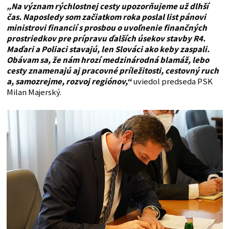
„Na význam rýchlostnej cesty upozorňujeme už dlhší
čas. Naposledy som začiatkom roka poslal list pánovi
ministrovi financií s prosbou o uvoľnenie finančných
prostriedkov pre prípravu ďalších úsekov stavby R4.
Maďari a Poliaci stavajú, len Slováci ako keby zaspali.
Obávam sa, že nám hrozí medzinárodná blamáž, lebo
cesty znamenajú aj pracovné príležitosti, cestovný ruch
a, samozrejme, rozvoj regiónov,“
uviedol predseda PSK
Milan Majerský.