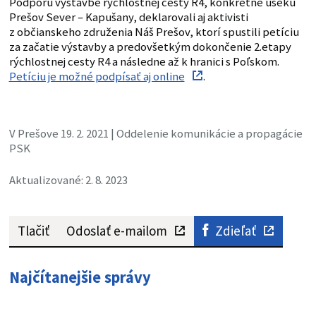
Podporu výstavbe rýchlostnej cesty R4, konkrétne úseku
Prešov Sever – Kapušany, deklarovali aj aktivisti
z občianskeho združenia Náš Prešov, ktorí spustili petíciu
za začatie výstavby a predovšetkým dokončenie 2.etapy
rýchlostnej cesty R4 a následne až k hranici s Poľskom.
Petíciu je možné podpísať aj online
.
V Prešove 19. 2. 2021 | Oddelenie komunikácie a propagácie
PSK
Aktualizované: 2. 8. 2023
Tlačiť
Odoslať e-mailom
Zdieľať
Najčítanejšie správy