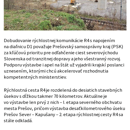
Dobudovanie rýchlostnej komunikácie R4 s napojením
na diaľnicu D1 považuje Prešovský samosprávny kraj (PSK)
za kľúčovú prioritu pre odľahčenie ciest severovýchodu
Slovenska od tranzitnej dopravy a jeho všestranný rozvoj.
Podporu výstavbe i apel na štát už vyjadrili krajskí poslanci
uznesením, ktorými chcú akcelerovať rozhodnutia
kompetentných ministerstiev.
Rýchlostná cesta R4 je rozdelená do desiatich stavebných
úsekov s dĺžkou takmer 70 kilometrov. Aktuálne je
vo výstavbe len prvý z nich – I. etapa severného obchvatu
mesta Prešov, pričom výstavba desaťkilometrového úseku
Prešov Sever – Kapušany – 2. etapa rýchlostnej cesty R4 sa
stále odkladá.