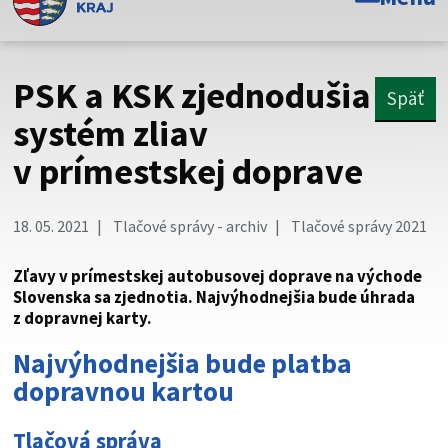
Toto je oficiálna webová stránka Prešovského
samosprávneho kraja. Oficiálne stránky využívajú doménu
psk.sk.
PSK a KSK zjednodušia
Späť
Táto stránka je zabezpečená
systém zliav
v prímestskej doprave
Buďte pozorní a vždy sa uistite, že zdieľate informácie iba
cez zabezpečenú webovú stránku. Zabezpečená stránka
vždy začína https:// pred názvom domény webového sídla.
18. 05. 2021
Tlačové správy - archiv
Tlačové správy 2021
Zľavy v prímestskej autobusovej doprave na východe
Slovenska sa zjednotia. Najvýhodnejšia bude úhrada
z dopravnej karty.
Najvýhodnejšia bude platba
dopravnou kartou
Tlačová správa