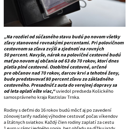
„Na rozdiel od súčasného stavu budú po novom všetky
zľavy stanovené rovnakými percentami. Pri polovičnom
cestovnom sa zľava zvýši a zjednotí na rovných
50 percent. Navyše, nárok na polovičné cestovné budú
mať po novom aj občania od 63 do 70 rokov, ktorí dnes
platia plné cestovné. Osobitné cestovné, určené
pre občanov nad 70 rokov, darcov krvi a tehotné ženy,
bude predstavovať 80 percent zľavu zo základného
cestovného. Presadnúť z auta do verejnej dopravy sa
od leta oplatí ešte viac,“
uviedol predseda Košického
samosprávneho kraja Rastislav Trnka.
Rodiny s deťmi do 16 rokov budú môcť aj po zavedení
zónovej tarify naďalej výhodne cestovať počas víkendov
a štátnych sviatkov. Každý člen rodiny zaplatí za cestu
1 euro v rámci jedného spoja, bez ohľadu na dĺžku jazdy,