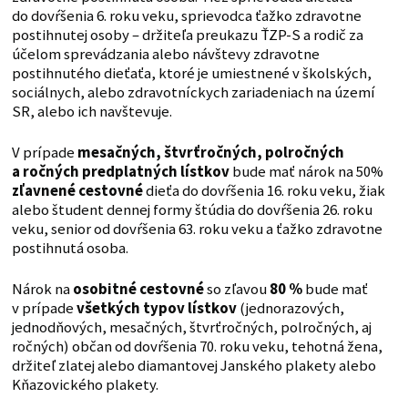
do dovŕšenia 6. roku veku, sprievodca ťažko zdravotne
postihnutej osoby – držiteľa preukazu ŤZP-S a rodič za
účelom sprevádzania alebo návštevy zdravotne
postihnutého dieťaťa, ktoré je umiestnené v školských,
sociálnych, alebo zdravotníckych zariadeniach na území
SR, alebo ich navštevuje.
V prípade
mesačných, štvrťročných, polročných
a ročných predplatných lístkov
bude mať nárok na 50%
zľavnené cestovné
dieťa do dovŕšenia 16. roku veku, žiak
alebo študent dennej formy štúdia do dovŕšenia 26. roku
veku, senior od dovŕšenia 63. roku veku a ťažko zdravotne
postihnutá osoba.
Nárok na
osobitné cestovné
so zľavou
80 %
bude mať
v prípade
všetkých typov lístkov
(jednorazových,
jednodňových, mesačných, štvrťročných, polročných, aj
ročných) občan od dovŕšenia 70. roku veku, tehotná žena,
držiteľ zlatej alebo diamantovej Janského plakety alebo
Kňazovického plakety.