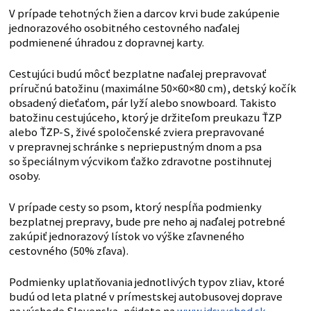
V prípade tehotných žien a darcov krvi bude zakúpenie
jednorazového osobitného cestovného naďalej
podmienené úhradou z dopravnej karty.
Cestujúci budú môcť bezplatne naďalej prepravovať
príručnú batožinu (maximálne 50×60×80 cm), detský kočík
obsadený dieťaťom, pár lyží alebo snowboard. Takisto
batožinu cestujúceho, ktorý je držiteľom preukazu ŤZP
alebo ŤZP-S, živé spoločenské zviera prepravované
v prepravnej schránke s nepriepustným dnom a psa
so špeciálnym výcvikom ťažko zdravotne postihnutej
osoby.
V prípade cesty so psom, ktorý nespĺňa podmienky
bezplatnej prepravy, bude pre neho aj naďalej potrebné
zakúpiť jednorazový lístok vo výške zľavneného
cestovného (50% zľava).
Podmienky uplatňovania jednotlivých typov zliav, ktoré
budú od leta platné v prímestskej autobusovej doprave