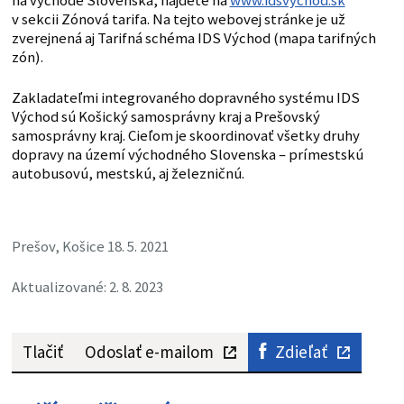
na východe Slovenska, nájdete na
www.idsvychod.sk
v sekcii Zónová tarifa. Na tejto webovej stránke je už
zverejnená aj Tarifná schéma IDS Východ (mapa tarifných
zón).
Zakladateľmi integrovaného dopravného systému IDS
Východ sú Košický samosprávny kraj a Prešovský
samosprávny kraj. Cieľom je skoordinovať všetky druhy
dopravy na území východného Slovenska – prímestskú
autobusovú, mestskú, aj železničnú.
Prešov, Košice 18. 5. 2021
Aktualizované: 2. 8. 2023
Tlačiť
Odoslať e-mailom
Zdieľať