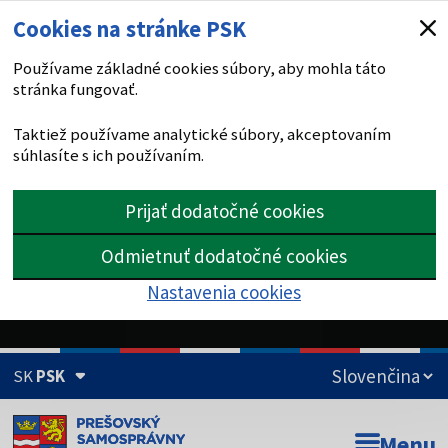
Cookies na stránke PSK
Používame základné cookies súbory, aby mohla táto
stránka fungovať.
Taktiež používame analytické súbory, akceptovaním
súhlasíte s ich používaním.
Prijať dodatočné cookies
Odmietnuť dodatočné cookies
Nastavenia cookies
SK
PSK
Doména psk.sk je oficiálna
Menu