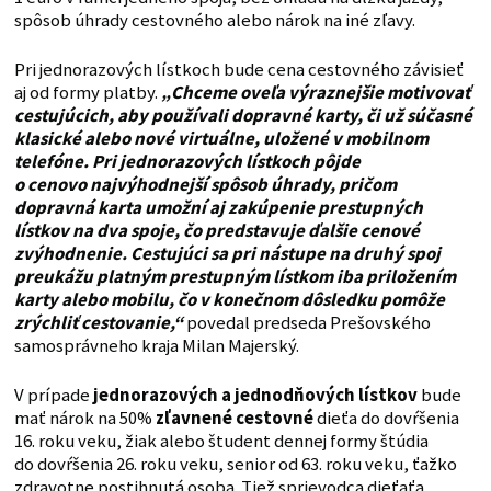
spôsob úhrady cestovného alebo nárok na iné zľavy.
Pri jednorazových lístkoch bude cena cestovného závisieť
aj od formy platby.
„Chceme oveľa výraznejšie motivovať
cestujúcich, aby používali dopravné karty, či už súčasné
klasické alebo nové virtuálne, uložené v mobilnom
telefóne. Pri jednorazových lístkoch pôjde
o cenovo najvýhodnejší spôsob úhrady, pričom
dopravná karta umožní aj zakúpenie prestupných
lístkov na dva spoje, čo predstavuje ďalšie cenové
zvýhodnenie. Cestujúci sa pri nástupe na druhý spoj
preukážu platným prestupným lístkom iba priložením
karty alebo mobilu, čo v konečnom dôsledku pomôže
zrýchliť cestovanie,“
povedal predseda Prešovského
samosprávneho kraja Milan Majerský.
V prípade
jednorazových a jednodňových lístkov
bude
mať nárok na 50%
zľavnené cestovné
dieťa do dovŕšenia
16. roku veku, žiak alebo študent dennej formy štúdia
do dovŕšenia 26. roku veku, senior od 63. roku veku, ťažko
zdravotne postihnutá osoba. Tiež sprievodca dieťaťa