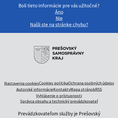
Boli tieto informácie pre vás užitočné?
Áno
Nie
Našli ste na stránke chybu?
Cookies politika
Ochrana osobných údajov
Nastavenia cookies
Autorské informácie
Kontakty
Mapa stránok
RSS
Vyhlásenie o prístupnosti
Správca obsahu a technický prevádzkovateľ
Prevádzkovateľom služby je Prešovský