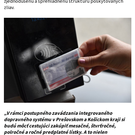
zjednodušenú a sprehľadnenú štruktúru poskytovaných
zliav.
„V rámci postupného zavádzania integrovaného
dopravného systému v Prešovskom a Košickom kraji si
budú môcť cestujúci zakúpiť mesačné, štvrťročné,
polročné a ročné predplatné lístky. A to nielen