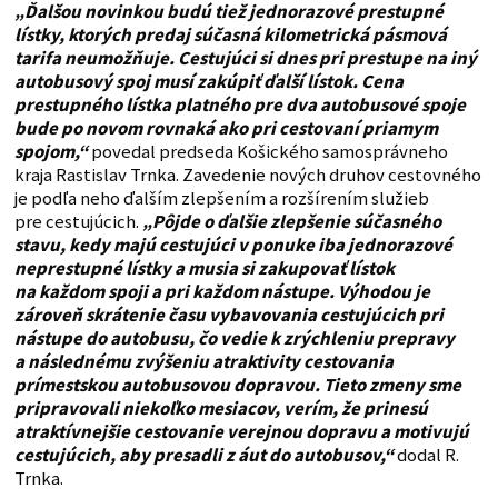
„Ďalšou novinkou budú tiež jednorazové prestupné
lístky, ktorých predaj súčasná kilometrická pásmová
tarifa neumožňuje. Cestujúci si dnes pri prestupe na iný
autobusový spoj musí zakúpiť ďalší lístok. Cena
prestupného lístka platného pre dva autobusové spoje
bude po novom rovnaká ako pri cestovaní priamym
spojom,“
povedal predseda Košického samosprávneho
kraja Rastislav Trnka. Zavedenie nových druhov cestovného
je podľa neho ďalším zlepšením a rozšírením služieb
pre cestujúcich.
„Pôjde o ďalšie zlepšenie súčasného
stavu, kedy majú cestujúci v ponuke iba jednorazové
neprestupné lístky a musia si zakupovať lístok
na každom spoji a pri každom nástupe. Výhodou je
zároveň skrátenie času vybavovania cestujúcich pri
nástupe do autobusu, čo vedie k zrýchleniu prepravy
a následnému zvýšeniu atraktivity cestovania
prímestskou autobusovou dopravou. Tieto zmeny sme
pripravovali niekoľko mesiacov, verím, že prinesú
atraktívnejšie cestovanie verejnou dopravu a motivujú
cestujúcich, aby presadli z áut do autobusov,“
dodal R.
Trnka.