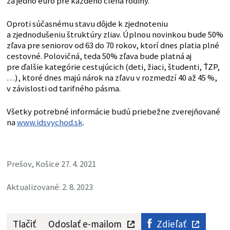
za jedno euro pre každého člena rodiny.
Oproti súčasnému stavu dôjde k zjednoteniu
a zjednodušeniu štruktúry zliav. Úplnou novinkou bude 50%
zľava pre seniorov od 63 do 70 rokov, ktorí dnes platia plné
cestovné. Polovičná, teda 50% zľava bude platná aj
pre ďalšie kategórie cestujúcich (deti, žiaci, študenti, ŤZP,
…), ktoré dnes majú nárok na zľavu v rozmedzí 40 až 45 %,
v závislosti od tarifného pásma.
Všetky potrebné informácie budú priebežne zverejňované
na
www.idsvychod.sk
.
Prešov, Košice 27. 4. 2021
Aktualizované: 2. 8. 2023
Tlačiť
Odoslať e-mailom
Zdieľať