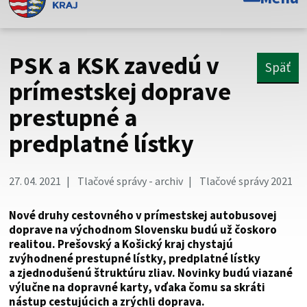
Toto je oficiálna webová stránka Prešovského
samosprávneho kraja. Oficiálne stránky využívajú doménu
psk.sk.
PSK a KSK zavedú v
Späť
Táto stránka je zabezpečená
prímestskej doprave
prestupné a
Buďte pozorní a vždy sa uistite, že zdieľate informácie iba
cez zabezpečenú webovú stránku. Zabezpečená stránka
predplatné lístky
vždy začína https:// pred názvom domény webového sídla.
27. 04. 2021
Tlačové správy - archiv
Tlačové správy 2021
Nové druhy cestovného v prímestskej autobusovej
doprave na východnom Slovensku budú už čoskoro
realitou. Prešovský a Košický kraj chystajú
zvýhodnené prestupné lístky, predplatné lístky
a zjednodušenú štruktúru zliav. Novinky budú viazané
výlučne na dopravné karty, vďaka čomu sa skráti
nástup cestujúcich a zrýchli doprava.