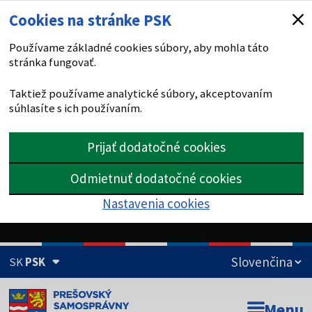
Cookies na stránke PSK
Používame základné cookies súbory, aby mohla táto
stránka fungovať.
Taktiež používame analytické súbory, akceptovaním
súhlasíte s ich používaním.
Prijať dodatočné cookies
Odmietnuť dodatočné cookies
Nastavenia cookies
SK
PSK
Doména psk.sk je oficiálna
Menu