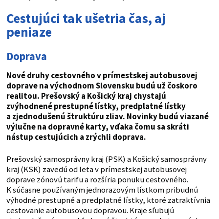
Cestujúci tak ušetria čas, aj
peniaze
Doprava
Nové druhy cestovného v prímestskej autobusovej
doprave na východnom Slovensku budú už čoskoro
realitou. Prešovský a Košický kraj chystajú
zvýhodnené prestupné lístky, predplatné lístky
a zjednodušenú štruktúru zliav. Novinky budú viazané
výlučne na dopravné karty, vďaka čomu sa skráti
nástup cestujúcich a zrýchli doprava.
Prešovský samosprávny kraj (PSK) a Košický samosprávny
kraj (KSK) zavedú od leta v prímestskej autobusovej
doprave zónovú tarifu a rozšíria ponuku cestovného.
K súčasne používaným jednorazovým lístkom pribudnú
výhodné prestupné a predplatné lístky, ktoré zatraktívnia
cestovanie autobusovou dopravou. Kraje sľubujú