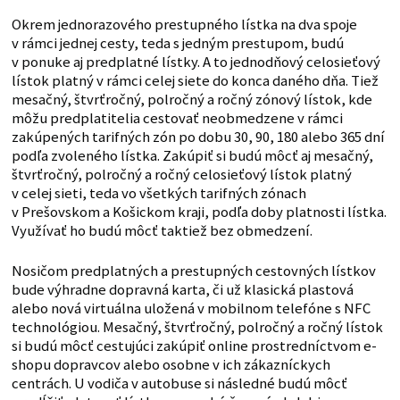
Okrem jednorazového prestupného lístka na dva spoje
v rámci jednej cesty, teda s jedným prestupom, budú
v ponuke aj predplatné lístky. A to jednodňový celosieťový
lístok platný v rámci celej siete do konca daného dňa. Tiež
mesačný, štvrťročný, polročný a ročný zónový lístok, kde
môžu predplatitelia cestovať neobmedzene v rámci
zakúpených tarifných zón po dobu 30, 90, 180 alebo 365 dní
podľa zvoleného lístka. Zakúpiť si budú môcť aj mesačný,
štvrťročný, polročný a ročný celosieťový lístok platný
v celej sieti, teda vo všetkých tarifných zónach
v Prešovskom a Košickom kraji, podľa doby platnosti lístka.
Využívať ho budú môcť taktiež bez obmedzení.
Nosičom predplatných a prestupných cestovných lístkov
bude výhradne dopravná karta, či už klasická plastová
alebo nová virtuálna uložená v mobilnom telefóne s NFC
technológiou. Mesačný, štvrťročný, polročný a ročný lístok
si budú môcť cestujúci zakúpiť online prostredníctvom e-
shopu dopravcov alebo osobne v ich zákazníckych
centrách. U vodiča v autobuse si následné budú môcť