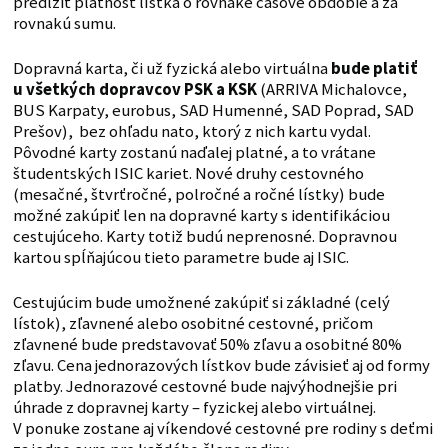
predĺžiť platnosť lístka o rovnaké časové obdobie a za
rovnakú sumu.
Dopravná karta, či už fyzická alebo virtuálna
bude platiť
u všetkých dopravcov PSK a KSK
(ARRIVA Michalovce,
BUS Karpaty, eurobus, SAD Humenné, SAD Poprad, SAD
Prešov), bez ohľadu nato, ktorý z nich kartu vydal.
Pôvodné karty zostanú naďalej platné, a to vrátane
študentských ISIC kariet. Nové druhy cestovného
(mesačné, štvrťročné, polročné a ročné lístky) bude
možné zakúpiť len na dopravné karty s identifikáciou
cestujúceho. Karty totiž budú neprenosné. Dopravnou
kartou spĺňajúcou tieto parametre bude aj ISIC.
Cestujúcim bude umožnené zakúpiť si základné (celý
lístok), zľavnené alebo osobitné cestovné, pričom
zľavnené bude predstavovať 50% zľavu a osobitné 80%
zľavu. Cena jednorazových lístkov bude závisieť aj od formy
platby. Jednorazové cestovné bude najvýhodnejšie pri
úhrade z dopravnej karty – fyzickej alebo virtuálnej.
V ponuke zostane aj víkendové cestovné pre rodiny s deťmi