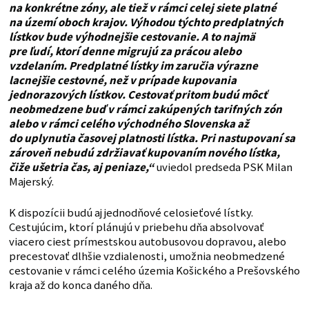
na konkrétne zóny, ale tiež v rámci celej siete platné
na území oboch krajov. Výhodou týchto predplatných
lístkov bude výhodnejšie cestovanie. A to najmä
pre ľudí, ktorí denne migrujú za prácou alebo
vzdelaním. Predplatné lístky im zaručia výrazne
lacnejšie cestovné, než v prípade kupovania
jednorazových lístkov. Cestovať pritom budú môcť
neobmedzene buď v rámci zakúpených tarifných zón
alebo v rámci celého východného Slovenska až
do uplynutia časovej platnosti lístka. Pri nastupovaní sa
zároveň nebudú zdržiavať kupovaním nového lístka,
čiže ušetria čas, aj peniaze,“
uviedol predseda PSK Milan
Majerský.
K dispozícii budú aj jednodňové celosieťové lístky.
Cestujúcim, ktorí plánujú v priebehu dňa absolvovať
viacero ciest prímestskou autobusovou dopravou, alebo
precestovať dlhšie vzdialenosti, umožnia neobmedzené
cestovanie v rámci celého územia Košického a Prešovského
kraja až do konca daného dňa.