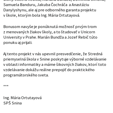
Samuela Banduru, Jakuba Čochráča a Anastáziu
Danylyshynu, ale aj pre odborného garanta projektu
v škole, ktorým bola Ing. Mária Ortutayová.
Bonusom navyše je ponúknutá možnosť prvým trom
z menovaných žiakov školy, a to študovať v Unicorn
University v Prahe. Marián Bundža a Jozef Rebič túto
ponuku aj prijali.
Aj tento projekt v nás upevnil presvedčenie, že Stredná
priemyselná škola v Snine poskytuje výborné vzdelávanie
v oblasti informatiky a máme šikovných žiakov, ktorí toto
vzdelávanie dokážu reálne prepojiť do praktického
programátorského sveta.
***
Ing. Mária Ortutayová
SPŠ Snina