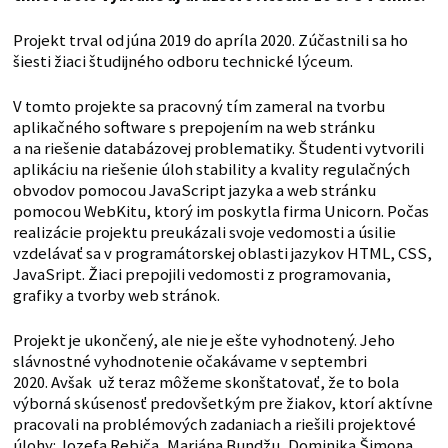
Projekt trval od júna 2019 do apríla 2020. Zúčastnili sa ho
šiesti žiaci študijného odboru technické lýceum.
V tomto projekte sa pracovný tím zameral na tvorbu
aplikačného software s prepojením na web stránku
a na riešenie databázovej problematiky. Študenti vytvorili
aplikáciu na riešenie úloh stability a kvality regulačných
obvodov pomocou JavaScript jazyka a web stránku
pomocou WebKitu, ktorý im poskytla firma Unicorn. Počas
realizácie projektu preukázali svoje vedomosti a úsilie
vzdelávať sa v programátorskej oblasti jazykov HTML, CSS,
JavaSript. Žiaci prepojili vedomosti z programovania,
grafiky a tvorby web stránok.
Projekt je ukončený, ale nie je ešte vyhodnotený. Jeho
slávnostné vyhodnotenie očakávame v septembri
2020. Avšak už teraz môžeme skonštatovať, že to bola
výborná skúsenosť predovšetkým pre žiakov, ktorí aktívne
pracovali na problémových zadaniach a riešili projektové
úlohy: Jozefa Rebiča, Mariána Bundžu, Dominika Šimona,