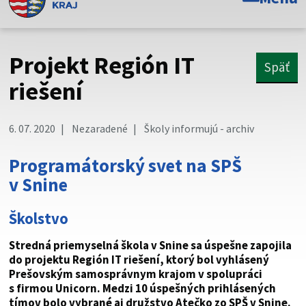
Toto je oficiálna webová stránka Prešovského
samosprávneho kraja. Oficiálne stránky využívajú doménu
psk.sk.
Projekt Región IT
Späť
Táto stránka je zabezpečená
riešení
Buďte pozorní a vždy sa uistite, že zdieľate informácie iba
cez zabezpečenú webovú stránku. Zabezpečená stránka
6. 07. 2020
Nezaradené
Školy informujú - archiv
vždy začína https:// pred názvom domény webového sídla.
Programátorský svet na SPŠ
v Snine
Školstvo
Stredná priemyselná škola v Snine sa úspešne zapojila
do projektu Región IT riešení, ktorý bol vyhlásený
Prešovským samosprávnym krajom v spolupráci
s firmou Unicorn. Medzi 10 úspešných prihlásených
tímov bolo vybrané aj družstvo Atečko zo SPŠ v Snine.