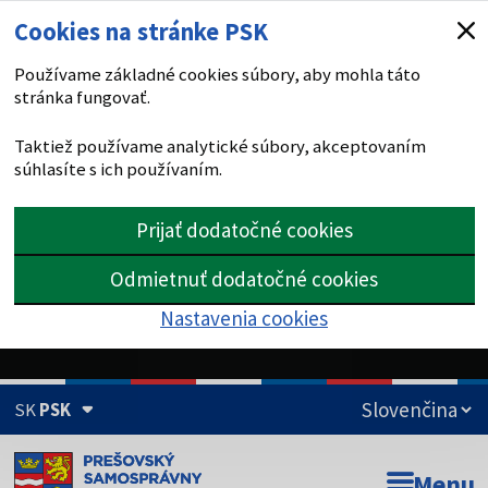
Cookies na stránke PSK
Používame základné cookies súbory, aby mohla táto
stránka fungovať.
Taktiež používame analytické súbory, akceptovaním
súhlasíte s ich používaním.
Prijať dodatočné cookies
Odmietnuť dodatočné cookies
Nastavenia cookies
SK
PSK
Doména psk.sk je oficiálna
Menu