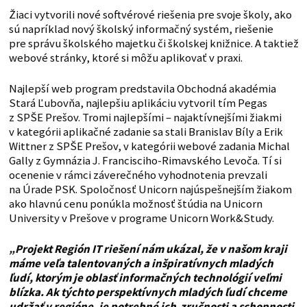
Žiaci vytvorili nové softvérové riešenia pre svoje školy, ako
sú napríklad nový školský informačný systém, riešenie
pre správu školského majetku či školskej knižnice. A taktiež
webové stránky, ktoré si môžu aplikovať v praxi.
Najlepší web program predstavila Obchodná akadémia
Stará Ľubovňa, najlepšiu aplikáciu vytvoril tím Pegas
z SPŠE Prešov. Tromi najlepšími – najaktívnejšími žiakmi
v kategórii aplikačné zadanie sa stali Branislav Bíly a Erik
Wittner z SPŠE Prešov, v kategórii webové zadania Michal
Gally z Gymnázia J. Francisciho-Rimavského Levoča. Tí si
ocenenie v rámci záverečného vyhodnotenia prevzali
na Úrade PSK. Spoločnosť Unicorn najúspešnejším žiakom
ako hlavnú cenu ponúkla možnosť štúdia na Unicorn
University v Prešove v programe Unicorn Work&Study.
„Projekt Región IT riešení nám ukázal, že v našom kraji
máme veľa talentovaných a inšpiratívnych mladých
ľudí, ktorým je oblasť informačných technológií veľmi
blízka. Ak týchto perspektívnych mladých ľudí chceme
udržať v regióne, je potrebné ich zručnosti a schopnosti