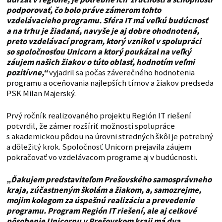
podporovať, čo bolo práve zámerom tohto
vzdelávacieho programu. Sféra IT má veľkú budúcnosť
a na trhu je žiadaná, navyše je aj dobre ohodnotená,
preto vzdelávací program, ktorý vznikol v spolupráci
so spoločnosťou Unicorn a ktorý poukázal na veľký
záujem našich žiakov o túto oblasť, hodnotím veľmi
pozitívne,“
vyjadril sa počas záverečného hodnotenia
programu a oceňovania najlepších tímov a žiakov predseda
PSK Milan Majerský.
Prvý ročník realizovaného projektu Región IT riešení
potvrdil, že zámer rozšíriť možnosti spolupráce
s akademickou pôdou na úrovni stredných škôl je potrebný
a dôležitý krok. Spoločnosť Unicorn prejavila záujem
pokračovať vo vzdelávacom programe aj v budúcnosti.
„Ďakujem predstaviteľom Prešovského samosprávneho
kraja, zúčastneným školám a žiakom, a, samozrejme,
mojim kolegom za úspešnú realizáciu a prevedenie
programu. Program Región IT riešení, ale aj celkové
pôsobenie Unicornu v Prešovskom kraji má dva