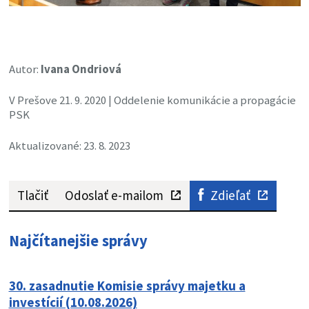
Autor:
Ivana Ondriová
V Prešove 21. 9. 2020 | Oddelenie komunikácie a propagácie
PSK
Aktualizované: 23. 8. 2023
Tlačiť
Odoslať e-mailom
Zdieľať
Najčítanejšie správy
30. zasadnutie Komisie správy majetku a
investícií (10.08.2026)