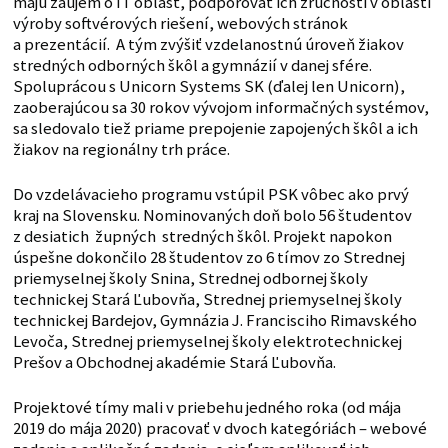
majú záujem o IT oblasť, podporovať ich zručnosti v oblasti
výroby softvérových riešení, webových stránok
a prezentácií. A tým zvýšiť vzdelanostnú úroveň žiakov
stredných odborných škôl a gymnázií v danej sfére.
Spoluprácou s Unicorn Systems SK (ďalej len Unicorn),
zaoberajúcou sa 30 rokov vývojom informačných systémov,
sa sledovalo tiež priame prepojenie zapojených škôl a ich
žiakov na regionálny trh práce.
Do vzdelávacieho programu vstúpil PSK vôbec ako prvý
kraj na Slovensku. Nominovaných doň bolo 56 študentov
z desiatich župných stredných škôl. Projekt napokon
úspešne dokončilo 28 študentov zo 6 tímov zo Strednej
priemyselnej školy Snina, Strednej odbornej školy
technickej Stará Ľubovňa, Strednej priemyselnej školy
technickej Bardejov, Gymnázia J. Francisciho Rimavského
Levoča, Strednej priemyselnej školy elektrotechnickej
Prešov a Obchodnej akadémie Stará Ľubovňa.
Projektové tímy mali v priebehu jedného roka (od mája
2019 do mája 2020) pracovať v dvoch kategóriách – webové