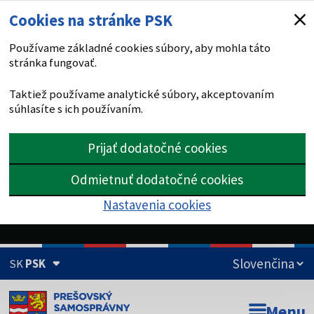
Cookies na stránke PSK
Používame základné cookies súbory, aby mohla táto
stránka fungovať.
Taktiež používame analytické súbory, akceptovaním
súhlasíte s ich používaním.
Prijať dodatočné cookies
Odmietnuť dodatočné cookies
Nastavenia cookies
SK
PSK
Doména psk.sk je oficiálna
Menu