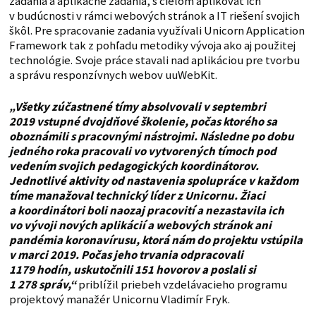
zadania a aplikačné zadania, s cieľom aplikovať ich
v budúcnosti v rámci webových stránok a IT riešení svojich
škôl. Pre spracovanie zadania využívali Unicorn Application
Framework tak z pohľadu metodiky vývoja ako aj použitej
technológie. Svoje práce stavali nad aplikáciou pre tvorbu
a správu responzívnych webov uuWebKit.
„Všetky zúčastnené tímy absolvovali v septembri
2019 vstupné dvojdňové školenie, počas ktorého sa
oboznámili s pracovnými nástrojmi. Následne po dobu
jedného roka pracovali vo vytvorených tímoch pod
vedením svojich pedagogických koordinátorov.
Jednotlivé aktivity od nastavenia spolupráce v každom
tíme manažoval technický líder z Unicornu. Žiaci
a koordinátori boli naozaj pracovití a nezastavila ich
vo vývoji nových aplikácií a webových stránok ani
pandémia koronavírusu, ktorá nám do projektu vstúpila
v marci 2019. Počas jeho trvania odpracovali
1179 hodín, uskutočnili 151 hovorov a poslali si
1 278 správ,“
priblížil priebeh vzdelávacieho programu
projektový manažér Unicornu Vladimír Fryk.