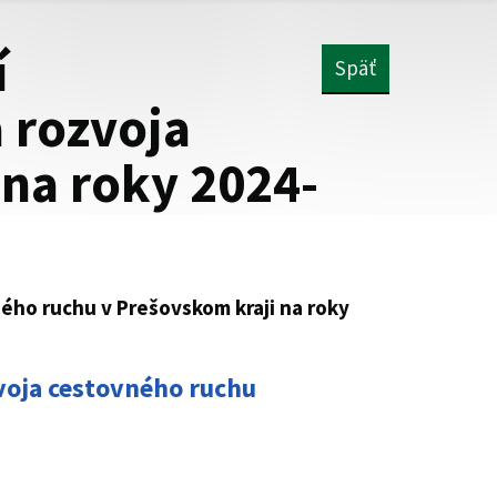
í
Späť
 rozvoja
na roky 2024-
ého ruchu v Prešovskom kraji na roky
voja cestovného ruchu