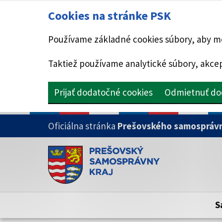
Cookies na stránke PSK
Používame základné cookies súbory, aby mo
Taktiež používame analytické súbory, akcep
Prijať dodatočné cookies
Odmietnuť do
PRESKOČIŤ NA HLAVNÝ OBSAH
Oficiálna stránka
Prešovského samosprávn
Doména psk.sk je oficiálna
Toto je oficiálna webová stránka Prešovsk
Oficiálne stránky využívajú doménu psk.sk.
S