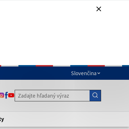
čená
ODKAZ SA OTVORÍ NA NOVEJ KARTE
ODKAZ SA OTVORÍ NA NOVEJ KARTE
ODKAZ SA OTVORÍ NA NOVEJ KARTE
stite, že zdieľate informácie iba cez
nku. Zabezpečená stránka vždy začína
ény webového sídla.
ty