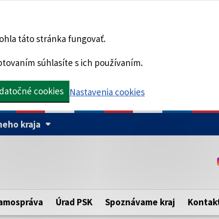
hla táto stránka fungovať.
tovaním súhlasíte s ich používaním.
datočné cookies
Nastavenia cookies
eho kraja
Táto stránka je zabezpe
Buďte pozorní a vždy sa ui
ého samosprávneho kraja.
zabezpečenú webovú strá
https:// pred názvom dom
amospráva
Úrad PSK
Spoznávame kraj
Kontak