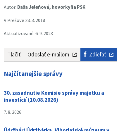
Autor:
Daša Jeleňová, hovorkyňa PSK
V Prešove 28. 3. 2018
Aktualizované: 6. 9. 2023
Tlačiť
Odoslať e-mailom
Zdieľať
Najčítanejšie správy
30. zasadnutie Komisie správy majetku a
investícií (10.08.2026)
7. 8. 2026
Údržbár/ Údržbárka, Vihorlatské múzeum v