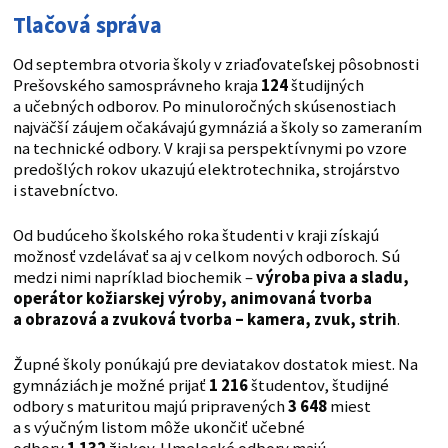
Tlačová správa
Od septembra otvoria školy v zriaďovateľskej pôsobnosti
Prešovského samosprávneho kraja
124
študijných
a učebných odborov. Po minuloročných skúsenostiach
najväčší záujem očakávajú gymnáziá a školy so zameraním
na technické odbory. V kraji sa perspektívnymi po vzore
predošlých rokov ukazujú elektrotechnika, strojárstvo
i stavebníctvo.
Od budúceho školského roka študenti v kraji získajú
možnosť vzdelávať sa aj v celkom nových odboroch. Sú
medzi nimi napríklad biochemik –
výroba piva a sladu,
operátor kožiarskej výroby, animovaná tvorba
a obrazová a zvuková tvorba – kamera, zvuk, strih
.
Župné školy ponúkajú pre deviatakov dostatok miest. Na
gymnáziách je možné prijať
1 216
študentov, študijné
odbory s maturitou majú pripravených
3 648
miest
a s výučným listom môže ukončiť učebné