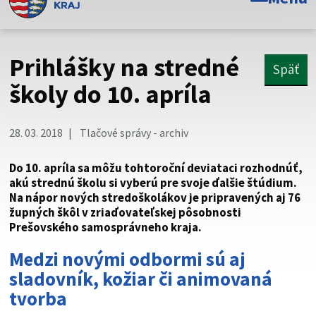
Toto je oficiálna webová stránka Prešovského
samosprávneho kraja. Oficiálne stránky využívajú doménu
psk.sk.
Prihlášky na stredné
Späť
Táto stránka je zabezpečená
školy do 10. apríla
Buďte pozorní a vždy sa uistite, že zdieľate informácie iba
cez zabezpečenú webovú stránku. Zabezpečená stránka
28. 03. 2018
Tlačové správy - archiv
vždy začína https:// pred názvom domény webového sídla.
Do 10. apríla sa môžu tohtoroční deviataci rozhodnúť,
akú strednú školu si vyberú pre svoje ďalšie štúdium.
Na nápor nových stredoškolákov je pripravených aj 76
župných škôl v zriaďovateľskej pôsobnosti
Prešovského samosprávneho kraja.
Medzi novými odbormi sú aj
sladovník, kožiar či animovaná
tvorba