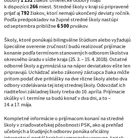
odbory
1 132
žiakov. Umelecké odbory majú
k dispozícii
266
miest. Stredné školy v kraji sú pripravené
prijať aj
792
žiakov, ktorí nemajú ukončený deviaty ročník.
Podľa predpokladov na župné stredné školy nastúpi
od septembra približne
6 500
prvákov.
Školy, ktoré ponúkajú bilingválne štúdium alebo vyžadujú
špeciálne overenie zručností budú realizovať prijímacie
konanie podľa termínom stanovených odborom školstva
okresného úradu v sídle kraja (25. 3. – 15. 4. 2018). Ostatné
odborné školy a gymnáziá sa na nápor deviatakov ešte len
pripravujú. Uchádzač alebo zákonný zástupca žiaka môže
pritom podať dve prihlášky na dve rôzne školy alebo dva
odbory vzdelávania tej istej strednej školy. Odovzdať ich
riaditeľovi základnej školy treba do 10. apríla. Prijímacie
skúšky v I. termíne sa budú konať v dva dni, a to –
14. a 17. mája.
Kompletné informácie o prijímacom konaní na stredné
školy v zriaďovateľskej pôsobnosti PSK, ako aj prehľad
učebných a študijných odborov ponúka oficiálny
internetový portál krajskej samosprávy www.po-kraj.sk.