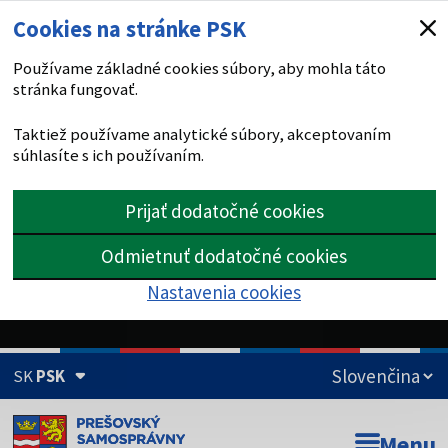
Cookies na stránke PSK
Používame základné cookies súbory, aby mohla táto
stránka fungovať.
Taktiež používame analytické súbory, akceptovaním
súhlasíte s ich používaním.
Prijať dodatočné cookies
Odmietnuť dodatočné cookies
Nastavenia cookies
SK
PSK
Doména psk.sk je oficiálna
Menu