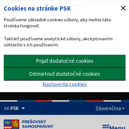
Cookies na stránke PSK
Používame základné cookies súbory, aby mohla táto
stránka fungovať.
Taktiež používame analytické súbory, akceptovaním
súhlasíte s ich používaním.
Prijať dodatočné cookies
Odmietnuť dodatočné cookies
Nastavenia cookies
SK
PSK
Doména psk.sk je oficiálna
Menu