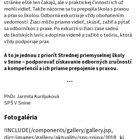
stránke ešte len čakajú, ale v praktickej činnosti ich už
mohli vidieť. Takže názorne sa tu prepojila škola s praxou
a prax so školou. Odborná exkurzia je vždy obohatením
vedomostí. Žiaci môžu priamo vidieť, skúsiť, zažiť a pýtať
sa odborníkov z praxe. Po exkurzii si žiaci zase sadnú
do školských lavíc a doplnia videné a zažité o teóriu, ktorá
vždy podporuje prax.
A to je jednou z priorít Strednej priemyselnej školy
v Snine – podporovať získavanie odborných zručností
a kompetencií a ich priame prepojenie s praxou.
***
PhDr. Jarmila Kuriljuková
SPŠ V Snine
Fotogaléria
!INCLUDE(/components/gallery/gallery.jsp,
dir=/images/gallery/aktuality/sps-snina/2018_ki,