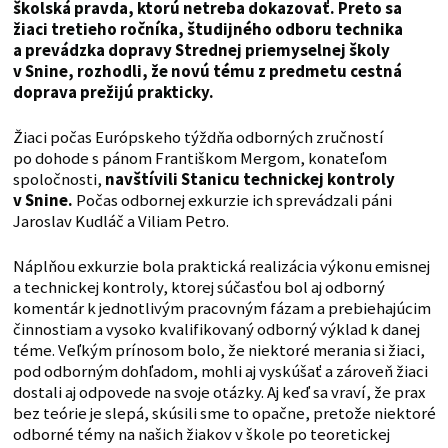
školská pravda, ktorú netreba dokazovať. Preto sa
žiaci tretieho ročníka, študijného odboru technika
a prevádzka dopravy Strednej priemyselnej školy
v Snine, rozhodli, že novú tému z predmetu cestná
doprava prežijú prakticky.
Žiaci počas Európskeho týždňa odborných zručností
po dohode s pánom Františkom Mergom, konateľom
spoločnosti,
navštívili Stanicu technickej kontroly
v Snine.
Počas odbornej exkurzie ich sprevádzali páni
Jaroslav Kudláč a Viliam Petro.
Náplňou exkurzie bola praktická realizácia výkonu emisnej
a technickej kontroly, ktorej súčasťou bol aj odborný
komentár k jednotlivým pracovným fázam a prebiehajúcim
činnostiam a vysoko kvalifikovaný odborný výklad k danej
téme. Veľkým prínosom bolo, že niektoré merania si žiaci,
pod odborným dohľadom, mohli aj vyskúšať a zároveň žiaci
dostali aj odpovede na svoje otázky. Aj keď sa vraví, že prax
bez teórie je slepá, skúsili sme to opačne, pretože niektoré
odborné témy na našich žiakov v škole po teoretickej