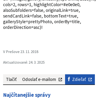
cols=2, rows=1, highlightColor=#e0e0e0,
alsoSubfolders=false, originalLink=true,
sendCardLink=false, bottomText=true,
galleryStyle=prettyPhoto, orderBy=title,
orderDirection=asc)!
V Prešove 23. 11. 2018
Aktualizované: 24. 3. 2025
Tlačiť
Odoslať e-mailom
Zdieľať
Najčítanejšie správy