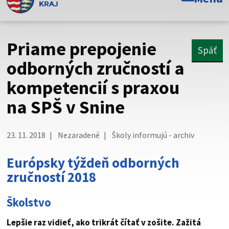
Toto je oficiálna webová stránka Prešovského
samosprávneho kraja. Oficiálne stránky využívajú doménu
psk.sk.
Priame prepojenie
Späť
Táto stránka je zabezpečená
odborných zručností a
kompetencií s praxou
Buďte pozorní a vždy sa uistite, že zdieľate informácie iba
cez zabezpečenú webovú stránku. Zabezpečená stránka
na SPŠ v Snine
vždy začína https:// pred názvom domény webového sídla.
23. 11. 2018
Nezaradené
Školy informujú - archiv
Európsky týždeň odborných
zručností 2018
Školstvo
Lepšie raz vidieť, ako trikrát čítať v zošite. Zažitá