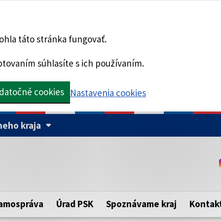
hla táto stránka fungovať.
tovaním súhlasíte s ich používaním.
datočné cookies
Nastavenia cookies
eho kraja
Táto stránka je zabezpe
Buďte pozorní a vždy sa ui
ého samosprávneho kraja.
zabezpečenú webovú strá
https:// pred názvom dom
amospráva
Úrad PSK
Spoznávame kraj
Kontak