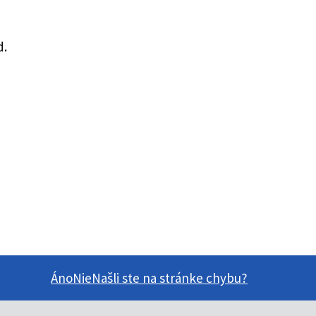
d.
Áno
Nie
Našli ste na stránke chybu?