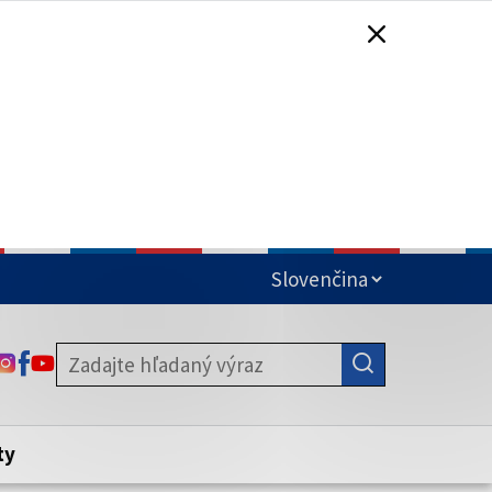
čená
ODKAZ SA OTVORÍ NA NOVEJ KARTE
ODKAZ SA OTVORÍ NA NOVEJ KARTE
ODKAZ SA OTVORÍ NA NOVEJ KARTE
stite, že zdieľate informácie iba cez
nku. Zabezpečená stránka vždy začína
ény webového sídla.
ty