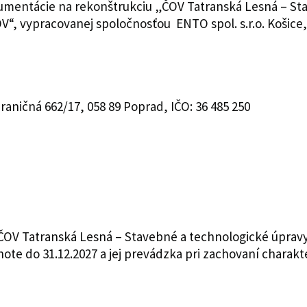
kumentácie na rekonštrukciu „ČOV Tatranská Lesná – St
V“, vypracovanej spoločnosťou ENTO spol. s.r.o. Košice
raničná 662/17, 058 89 Poprad, IČO: 36 485 250
u ČOV Tatranská Lesná – Stavebné a technologické úpra
hote do 31.12.2027 a jej prevádzka pri zachovaní charakt