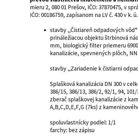
mieru 2, 080 01 Prešov, IČO: 37870475, v sp
IČO: 00186759, zapísanom na LV č. 430 v k. 
stavby „Čistiareň odpadových vôd“ 
prináležiacou objektu štrbinová n
mm, biologický filter priemeru 6900
kanalizácie, spevnených plôch, NN 
stavby „Zariadenie k čistiarni odp
Splašková kanalizácia DN 300 v cel
386/15, 386/13, 386/2, 92/1, 94, 101/
zberač splaškovej kanalizácie z k
A,B,C,D,E,F,G (7ks) z kameninového
spoluvlastnícky podiel: 1/1
ťarchy: bez zápisu