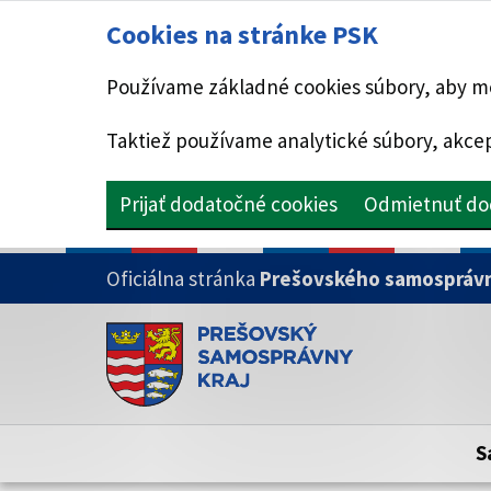
Cookies na stránke PSK
Používame základné cookies súbory, aby mo
Taktiež používame analytické súbory, akcep
Prijať dodatočné cookies
Odmietnuť do
PRESKOČIŤ NA HLAVNÝ OBSAH
Oficiálna stránka
Prešovského samosprávn
Doména psk.sk je oficiálna
Toto je oficiálna webová stránka Prešovsk
Oficiálne stránky využívajú doménu psk.sk.
S