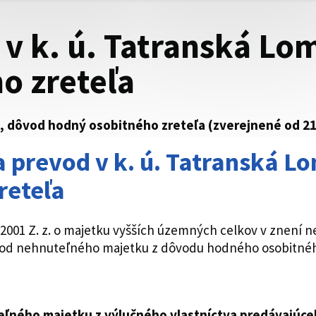
v k. ú. Tatranská Lo
o zreteľa
, dôvod hodný osobitného zreteľa (zverejnené od 21. 
 prevod v k. ú. Tatranská L
reteľa
46/2001 Z. z. o majetku vyšších územných celkov v znení 
vod nehnuteľného majetku z dôvodu hodného osobitného
eľného majetku z výlučného vlastníctva predávajúc