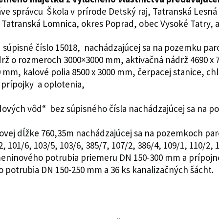
ráve správcu Škola v prírode Detský raj, Tatranská Lesná
ú. Tatranská Lomnica, okres Poprad, obec Vysoké Tatry, a
súpisné číslo 15018, nachádzajúcej sa na pozemku parc
ádrž o rozmeroch 3000×3000 mm, aktivačná nádrž 4690 x 
 mm, kalové polia 8500 x 3000 mm, čerpacej stanice, chl
prípojky a oplotenia,
adových vôd“ bez súpisného čísla nachádzajúcej sa na p
kovej dĺžke 760,35m nachádzajúcej sa na pozemkoch parce
2, 101/6, 103/5, 103/6, 385/7, 107/2, 386/4, 109/1, 110/2,
ameninového potrubia priemeru DN 150-300 mm a prípojn
 potrubia DN 150-250 mm a 36 ks kanalizačných šácht.