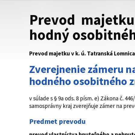
Prevod majetku 
hodný osobitnéh
Prevod majetku v k. ú. Tatranská Lomnica
Zverejnenie zámeru na
hodného osobitného z
v súlade s § 9a ods. 8 písm. e) Zákona č. 4
samosprávny kraj zverejňuje zámer na pre
Predmet prevodu
prevod vlastníctva hnuteľného a nehnut