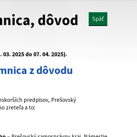
mnica, dôvod
Späť
03. 2025 do 07. 04. 2025).
omnica z dôvodu
neskorších predpisov, Prešovský
 zreteľa a to:
eho
– Prešovský samosprávny kraj, Námestie