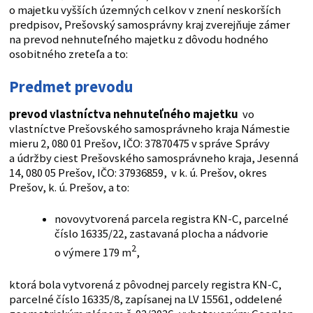
o majetku vyšších územných celkov v znení neskorších
predpisov, Prešovský samosprávny kraj zverejňuje zámer
na prevod nehnuteľného majetku z dôvodu hodného
osobitného zreteľa a to:
Predmet prevodu
prevod vlastníctva nehnuteľného majetku
vo
vlastníctve Prešovského samosprávneho kraja Námestie
mieru 2, 080 01 Prešov, IČO: 37870475 v správe Správy
a údržby ciest Prešovského samosprávneho kraja, Jesenná
14, 080 05 Prešov, IČO: 37936859, v k. ú. Prešov, okres
Prešov, k. ú. Prešov, a to:
novovytvorená parcela registra KN-C, parcelné
číslo 16335/22, zastavaná plocha a nádvorie
2
o výmere 179 m
,
ktorá bola vytvorená z pôvodnej parcely registra KN-C,
parcelné číslo 16335/8, zapísanej na LV 15561, oddelené