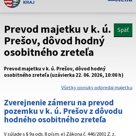
Toto je oficiálna webová stránka Prešovského
samosprávneho kraja. Oficiálne stránky využívajú doménu
psk.sk.
Prevod majetku v k. ú.
Späť
Táto stránka je zabezpečená
Prešov, dôvod hodný
osobitného zreteľa
Buďte pozorní a vždy sa uistite, že zdieľate informácie iba
cez zabezpečenú webovú stránku. Zabezpečená stránka
vždy začína https:// pred názvom domény webového sídla.
Prevod majetku v k. ú. Prešov, dôvod hodný
osobitného zreteľa (uzávierka 22. 06. 2026, 10:00 h)
Všetky ponuky odpredaj majetku
Zverejnenie zámeru na prevod
pozemku v k. ú. Prešov z dôvodu
hodného osobitného zreteľa
V súlade s § 9a ods. 8 písm. e) Zákona č. 446/2001 Z. z.