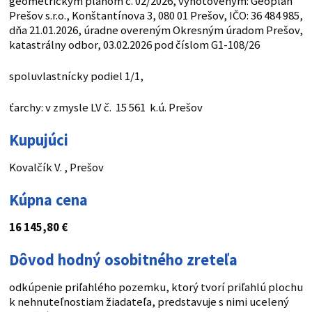
geometrickým plánom č. 02/2026, vyhotoveným: Geoplan
Prešov s.r.o., Konštantínova 3, 080 01 Prešov, IČO: 36 484 985,
dňa 21.01.2026, úradne overeným Okresným úradom Prešov,
katastrálny odbor, 03.02.2026 pod číslom G1-108/26
spoluvlastnícky podiel 1/1,
ťarchy: v zmysle LV č. 15 561 k.ú. Prešov
Kupujúci
Kovalčík V. , Prešov
Kúpna cena
16 145,80
€
Dôvod hodný osobitného zreteľa
odkúpenie priľahlého pozemku, ktorý tvorí priľahlú plochu
k nehnuteľnostiam žiadateľa, predstavuje s nimi ucelený