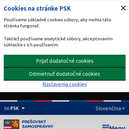
Cookies na stránke PSK
Používame základné cookies súbory, aby mohla táto
stránka fungovať.
Taktiež používame analytické súbory, akceptovaním
súhlasíte s ich používaním.
Prijať dodatočné cookies
Odmietnuť dodatočné cookies
Nastavenia cookies
SK
PSK
Doména psk.sk je oficiálna
Menu