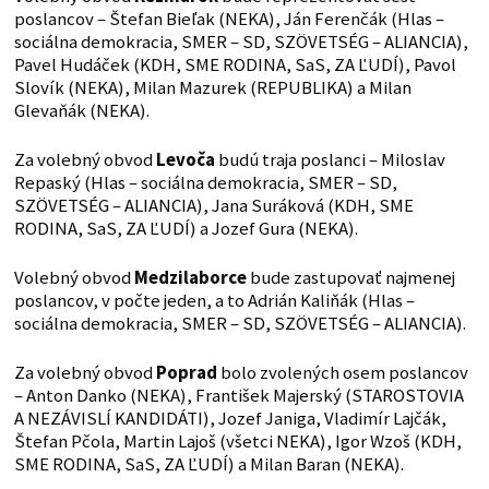
poslancov – Štefan Bieľak (NEKA), Ján Ferenčák (Hlas –
sociálna demokracia, SMER – SD, SZÖVETSÉG – ALIANCIA),
Pavel Hudáček (KDH, SME RODINA, SaS, ZA ĽUDÍ), Pavol
Slovík (NEKA), Milan Mazurek (REPUBLIKA) a Milan
Glevaňák (NEKA).
Za volebný obvod
Levoča
budú traja poslanci – Miloslav
Repaský (Hlas – sociálna demokracia, SMER – SD,
SZÖVETSÉG – ALIANCIA), Jana Suráková (KDH, SME
RODINA, SaS, ZA ĽUDÍ) a Jozef Gura (NEKA).
Volebný obvod
Medzilaborce
bude zastupovať najmenej
poslancov, v počte jeden, a to Adrián Kaliňák (Hlas –
sociálna demokracia, SMER – SD, SZÖVETSÉG – ALIANCIA).
Za volebný obvod
Poprad
bolo zvolených osem poslancov
– Anton Danko (NEKA), František Majerský (STAROSTOVIA
A NEZÁVISLÍ KANDIDÁTI), Jozef Janiga, Vladimír Lajčák,
Štefan Pčola, Martin Lajoš (všetci NEKA), Igor Wzoš (KDH,
SME RODINA, SaS, ZA ĽUDÍ) a Milan Baran (NEKA).