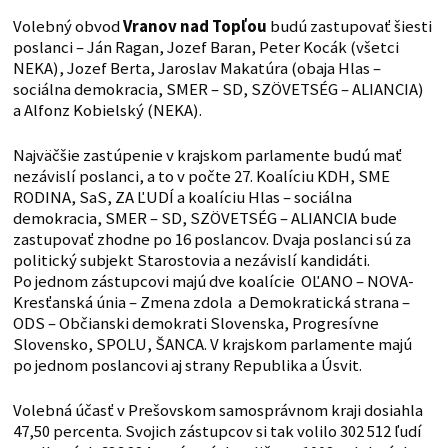
Volebný obvod
Vranov nad Topľou
budú zastupovať šiesti
poslanci – Ján Ragan, Jozef Baran, Peter Kocák (všetci
NEKA), Jozef Berta, Jaroslav Makatúra (obaja Hlas –
sociálna demokracia, SMER – SD, SZÖVETSÉG – ALIANCIA)
a Alfonz Kobielský (NEKA).
Najväčšie zastúpenie v krajskom parlamente budú mať
nezávislí poslanci, a to v počte 27. Koalíciu KDH, SME
RODINA, SaS, ZA ĽUDÍ a koalíciu Hlas – sociálna
demokracia, SMER – SD, SZÖVETSÉG – ALIANCIA bude
zastupovať zhodne po 16 poslancov. Dvaja poslanci sú za
politický subjekt Starostovia a nezávislí kandidáti.
Po jednom zástupcovi majú dve koalície OĽANO – NOVA-
Kresťanská únia – Zmena zdola a Demokratická strana –
ODS – Občianski demokrati Slovenska, Progresívne
Slovensko, SPOLU, ŠANCA. V krajskom parlamente majú
po jednom poslancovi aj strany Republika a Úsvit.
Volebná účasť v Prešovskom samosprávnom kraji dosiahla
47,50 percenta. Svojich zástupcov si tak volilo 302 512 ľudí