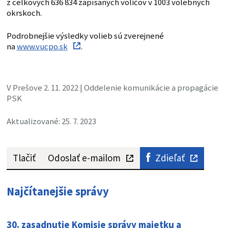
z celkových 636 834 zapísaných voličov v 1003 volebných
okrskoch.
Podrobnejšie výsledky volieb sú zverejnené
na
www.vucpo.sk
.
V Prešove 2. 11. 2022 | Oddelenie komunikácie a propagácie
PSK
Aktualizované: 25. 7. 2023
Tlačiť
Odoslať e-mailom
Zdieľať
Najčítanejšie správy
30. zasadnutie Komisie správy majetku a