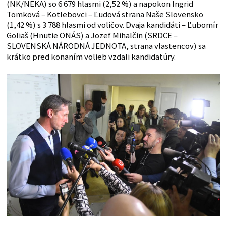
(NK/NEKA) so 6 679 hlasmi (2,52 %) a napokon Ingrid
Tomková – Kotlebovci – Ľudová strana Naše Slovensko
(1,42 %) s 3 788 hlasmi od voličov. Dvaja kandidáti – Ľubomír
Goliaš (Hnutie ONÁS) a Jozef Mihalčin (SRDCE –
SLOVENSKÁ NÁRODNÁ JEDNOTA, strana vlastencov) sa
krátko pred konaním volieb vzdali kandidatúry.