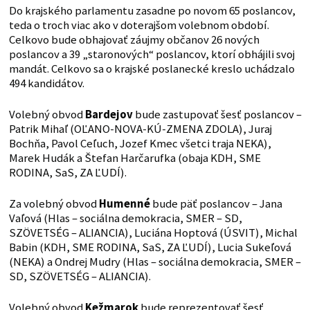
Do krajského parlamentu zasadne po novom 65 poslancov,
teda o troch viac ako v doterajšom volebnom období.
Celkovo bude obhajovať záujmy občanov 26 nových
poslancov a 39 „staronových“ poslancov, ktorí obhájili svoj
mandát. Celkovo sa o krajské poslanecké kreslo uchádzalo
494 kandidátov.
Volebný obvod
Bardejov
bude zastupovať šesť poslancov –
Patrik Mihaľ (OĽANO-NOVA-KÚ-ZMENA ZDOLA), Juraj
Bochňa, Pavol Ceľuch, Jozef Kmec všetci traja NEKA),
Marek Hudák a Štefan Harčarufka (obaja KDH, SME
RODINA, SaS, ZA ĽUDÍ).
Za volebný obvod
Humenné
bude päť poslancov – Jana
Vaľová (Hlas – sociálna demokracia, SMER – SD,
SZÖVETSÉG – ALIANCIA), Luciána Hoptová (ÚSVIT), Michal
Babin (KDH, SME RODINA, SaS, ZA ĽUDÍ), Lucia Sukeľová
(NEKA) a Ondrej Mudry (Hlas – sociálna demokracia, SMER –
SD, SZÖVETSÉG – ALIANCIA).
Volebný obvod
Kežmarok
bude reprezentovať šesť