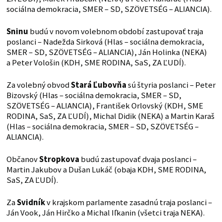
sociálna demokracia, SMER – SD, SZÖVETSÉG – ALIANCIA).
Sninu
budú v novom volebnom období zastupovať traja
poslanci – Nadežda Sirková (Hlas – sociálna demokracia,
SMER – SD, SZÖVETSÉG – ALIANCIA), Ján Holinka (NEKA)
a Peter Vološin (KDH, SME RODINA, SaS, ZA ĽUDÍ).
Za volebný obvod
Stará Ľubovňa
sú štyria poslanci – Peter
Bizovský (Hlas – sociálna demokracia, SMER – SD,
SZÖVETSÉG – ALIANCIA), František Orlovský (KDH, SME
RODINA, SaS, ZA ĽUDÍ), Michal Didik (NEKA) a Martin Karaš
(Hlas – sociálna demokracia, SMER – SD, SZÖVETSÉG –
ALIANCIA).
Občanov
Stropkova
budú zastupovať dvaja poslanci –
Martin Jakubov a Dušan Lukáč (obaja KDH, SME RODINA,
SaS, ZA ĽUDÍ).
Za
Svidník
v krajskom parlamente zasadnú traja poslanci –
Ján Vook, Ján Hirčko a Michal Iľkanin (všetci traja NEKA).