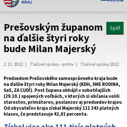
Toto je oficiálna webová stránka Prešovského
samosprávneho kraja. Oficiálne stránky využívajú doménu
psk.sk.
Prešovským županom
Späť
Táto stránka je zabezpečená
na ďalšie štyri roky
bude Milan Majerský
Buďte pozorní a vždy sa uistite, že zdieľate informácie iba
cez zabezpečenú webovú stránku. Zabezpečená stránka
vždy začína https:// pred názvom domény webového sídla.
2. 11. 2022
Tlačové správy - archiv
Tlačové správy 2022
Predsedom Prešovského samosprávneho kraja bude
na ďalšie štyri roky Milan Majerský (KDH, SME RODINA,
SaS, ZA ĽUDÍ). Post župana obhájil v sobotňajších
(29.10.) spojených voľbách, v ktorých si občania volili
starostov, primátorov, poslancov aj predsedov krajov.
Od obyvateľov kraja získal Majerský 111 343 platných
hlasov, čo predstavuje 42,01 percenta.
Získal viac ako 111-tisíc platných