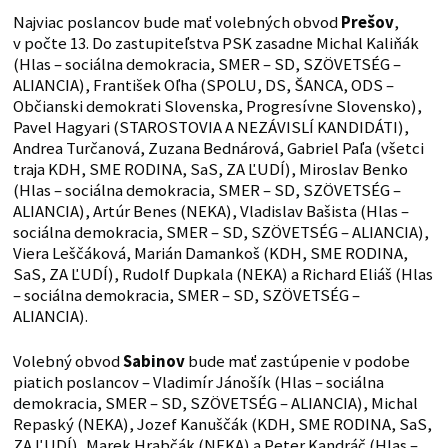
Najviac poslancov bude mať volebných obvod
Prešov
,
v počte 13. Do zastupiteľstva PSK zasadne Michal Kaliňák
(Hlas – sociálna demokracia, SMER – SD, SZÖVETSÉG –
ALIANCIA), František Oľha (SPOLU, DS, ŠANCA, ODS –
Občianski demokrati Slovenska, Progresívne Slovensko),
Pavel Hagyari (STAROSTOVIA A NEZÁVISLÍ KANDIDÁTI),
Andrea Turčanová, Zuzana Bednárová, Gabriel Paľa (všetci
traja KDH, SME RODINA, SaS, ZA ĽUDÍ), Miroslav Benko
(Hlas – sociálna demokracia, SMER – SD, SZÖVETSÉG –
ALIANCIA), Artúr Benes (NEKA), Vladislav Bašista (Hlas –
sociálna demokracia, SMER – SD, SZÖVETSÉG – ALIANCIA),
Viera Leščáková, Marián Damankoš (KDH, SME RODINA,
SaS, ZA ĽUDÍ), Rudolf Dupkala (NEKA) a Richard Eliáš (Hlas
– sociálna demokracia, SMER – SD, SZÖVETSÉG –
ALIANCIA).
Volebný obvod
Sabinov
bude mať zastúpenie v podobe
piatich poslancov – Vladimír Jánošík (Hlas – sociálna
demokracia, SMER – SD, SZÖVETSÉG – ALIANCIA), Michal
Repaský (NEKA), Jozef Kanuščák (KDH, SME RODINA, SaS,
ZA ĽUDÍ), Marek Hrabčák (NEKA) a Peter Kandráč (Hlas –