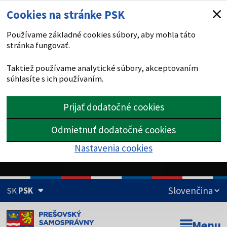
Cookies na stránke PSK
Používame základné cookies súbory, aby mohla táto
stránka fungovať.
Taktiež používame analytické súbory, akceptovaním
súhlasíte s ich používaním.
Prijať dodatočné cookies
Odmietnuť dodatočné cookies
Nastavenia cookies
SK
PSK
Doména psk.sk je oficiálna
Menu