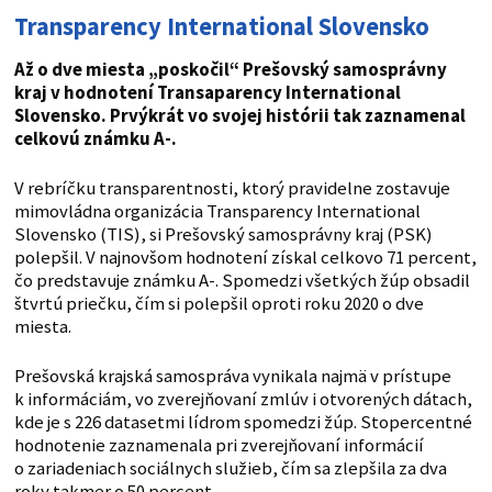
Transparency International Slovensko
Až o dve miesta „poskočil“ Prešovský samosprávny
kraj v hodnotení Transaparency International
Slovensko. Prvýkrát vo svojej histórii tak zaznamenal
celkovú známku A-.
V rebríčku transparentnosti, ktorý pravidelne zostavuje
mimovládna organizácia Transparency International
Slovensko (TIS), si Prešovský samosprávny kraj (PSK)
polepšil. V najnovšom hodnotení získal celkovo 71 percent,
čo predstavuje známku A-. Spomedzi všetkých žúp obsadil
štvrtú priečku, čím si polepšil oproti roku 2020 o dve
miesta.
Prešovská krajská samospráva vynikala najmä v prístupe
k informáciám, vo zverejňovaní zmlúv i otvorených dátach,
kde je s 226 datasetmi lídrom spomedzi žúp. Stopercentné
hodnotenie zaznamenala pri zverejňovaní informácií
o zariadeniach sociálnych služieb, čím sa zlepšila za dva
roky takmer o 50 percent.