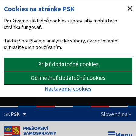
Cookies na stránke PSK
Používame základné cookies súbory, aby mohla táto
stránka fungovať.
Taktiež používame analytické súbory, akceptovaním
súhlasíte s ich používaním.
Prijať dodatočné cookies
Odmietnuť dodatočné cookies
Nastavenia cookies
SK
PSK
Doména psk.sk je oficiálna
Menu