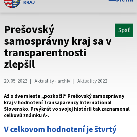
Toto je oficiálna webová stránka Prešovského
samosprávneho kraja. Oficiálne stránky využívajú doménu
psk.sk.
Prešovský
Späť
Táto stránka je zabezpečená
samosprávny kraj sa v
transparentnosti
Buďte pozorní a vždy sa uistite, že zdieľate informácie iba
cez zabezpečenú webovú stránku. Zabezpečená stránka
zlepšil
vždy začína https:// pred názvom domény webového sídla.
20. 05. 2022
Aktuality - archiv
Aktuality 2022
Až o dve miesta „poskočil“ Prešovský samosprávny
kraj v hodnotení Transaparency International
Slovensko. Prvýkrát vo svojej histórii tak zaznamenal
celkovú známku A-.
V celkovom hodnotení je štvrtý