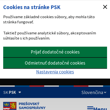
Cookies na stránke PSK
Používame základné cookies súbory, aby mohla táto
stránka fungovať.
Taktiež používame analytické súbory, akceptovaním
súhlasíte s ich používaním.
Prijať dodatočné cookies
Odmietnuť dodatočné cookies
Nastavenia cookies
SK
PSK
Doména psk.sk je oficiálna
Menu