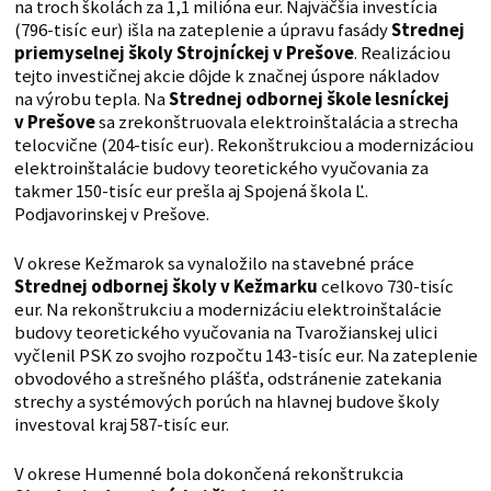
na troch školách za 1,1 milióna eur. Najväčšia investícia
(796-tisíc eur) išla na zateplenie a úpravu fasády
Strednej
priemyselnej školy Strojníckej v Prešove
. Realizáciou
tejto investičnej akcie dôjde k značnej úspore nákladov
na výrobu tepla. Na
Strednej odbornej škole lesníckej
v Prešove
sa zrekonštruovala elektroinštalácia a strecha
telocvične (204-tisíc eur). Rekonštrukciou a modernizáciou
elektroinštalácie budovy teoretického vyučovania za
takmer 150-tisíc eur prešla aj Spojená škola Ľ.
Podjavorinskej v Prešove.
V okrese Kežmarok sa vynaložilo na stavebné práce
Strednej odbornej školy v Kežmarku
celkovo 730-tisíc
eur. Na rekonštrukciu a modernizáciu elektroinštalácie
budovy teoretického vyučovania na Tvarožianskej ulici
vyčlenil PSK zo svojho rozpočtu 143-tisíc eur. Na zateplenie
obvodového a strešného plášťa, odstránenie zatekania
strechy a systémových porúch na hlavnej budove školy
investoval kraj 587-tisíc eur.
V okrese Humenné bola dokončená rekonštrukcia