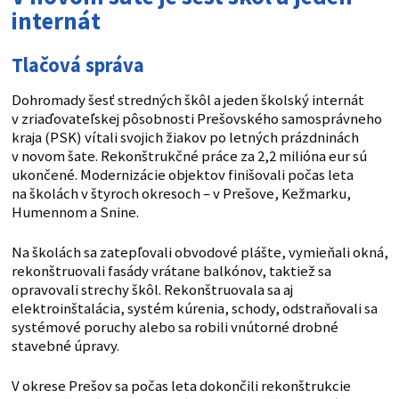
internát
Tlačová správa
Dohromady šesť stredných škôl a jeden školský internát
v zriaďovateľskej pôsobnosti Prešovského samosprávneho
kraja (PSK) vítali svojich žiakov po letných prázdninách
v novom šate. Rekonštrukčné práce za 2,2 milióna eur sú
ukončené. Modernizácie objektov finišovali počas leta
na školách v štyroch okresoch – v Prešove, Kežmarku,
Humennom a Snine.
Na školách sa zatepľovali obvodové plášte, vymieňali okná,
rekonštruovali fasády vrátane balkónov, taktiež sa
opravovali strechy škôl. Rekonštruovala sa aj
elektroinštalácia, systém kúrenia, schody, odstraňovali sa
systémové poruchy alebo sa robili vnútorné drobné
stavebné úpravy.
V okrese Prešov sa počas leta dokončili rekonštrukcie