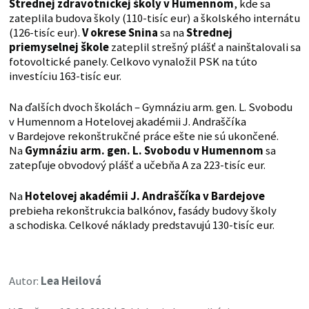
Strednej zdravotníckej školy v Humennom
, kde sa
zateplila budova školy (110-tisíc eur) a školského internátu
(126-tisíc eur).
V okrese Snina
sa na
Strednej
priemyselnej škole
zateplil strešný plášť a nainštalovali sa
fotovoltické panely. Celkovo vynaložil PSK na túto
investíciu 163-tisíc eur.
Na ďalších dvoch školách – Gymnáziu arm. gen. L. Svobodu
v Humennom a Hotelovej akadémii J. Andraščíka
v Bardejove rekonštrukčné práce ešte nie sú ukončené.
Na
Gymnáziu arm. gen. L. Svobodu v Humennom
sa
zatepľuje obvodový plášť a učebňa A za 223-tisíc eur.
Na
Hotelovej akadémii J. Andraščíka v Bardejove
prebieha rekonštrukcia balkónov, fasády budovy školy
a schodiska. Celkové náklady predstavujú 130-tisíc eur.
Autor:
Lea Heilová