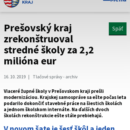
Toto je oficiálna webová stránka Prešovského
samosprávneho kraja. Oficiálne stránky využívajú doménu
psk.sk.
Prešovský kraj
Späť
Táto stránka je zabezpečená
zrekonštruoval
stredné školy za 2,2
Buďte pozorní a vždy sa uistite, že zdieľate informácie iba
cez zabezpečenú webovú stránku. Zabezpečená stránka
milióna eur
vždy začína https:// pred názvom domény webového sídla.
16. 10. 2019
Tlačové správy - archiv
Viaceré župné školy v Prešovskom kraji prešli
modernizáciou. Krajskej samospráve sa ešte počas leta
podarilo dokončiť stavebné práce na šiestich školách
a jednom školskom internáte. Na ďalších dvoch
školách rekonštrukcie ešte stále prebiehajú.
V novom šate je šesť škôl a jeden